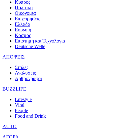
Κυπρος
Πολιτικη
Οικονομια
Επιχειρησεις
Ελλαδα
Ευρωπη
Κοσμος
Επιστημη και Τεχνολογια
Deutsche Welle
ΑΠΟΨΕΙΣ
Στηλες
Αναλυσεις
Αρθρογραφοι
BUZZLIFE
Lifestyle
Viral
People
Food and Drink
AUTO
ΑΓΟΡΑ