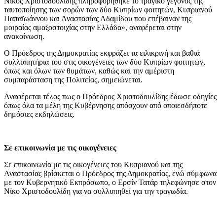
Νίκος Χριστοδουλίδης πληροφορήθηκε το τραγικό γεγονός της
ταυτοποίησης των σορών των δύο Κυπρίων φοιτητών, Κυπριανού
Παπαϊωάννου και Αναστασίας Αδαμίδου που επέβαιναν της
μοιραίας αμαξοστοιχίας στην Ελλάδα», αναφέρεται στην
ανακοίνωση.
Ο Πρόεδρος της Δημοκρατίας εκφράζει τα ειλικρινή και βαθιά
συλλυπητήρια του στις οικογένειες των δύο Κυπρίων φοιτητών,
όπως και όλων των θυμάτων, καθώς και την αμέριστη
συμπαράσταση της Πολιτείας, σημειώνεται.
Αναφέρεται τέλος πως ο Πρόεδρος Χριστοδουλίδης έδωσε οδηγίες
όπως όλα τα μέλη της Κυβέρνησης απόσχουν από οποιεσδήποτε
δημόσιες εκδηλώσεις.
Σε επικοινωνία με τις οικογένειες
Σε επικοινωνία με τις οικογένειες του Κυπριανού και της
Αναστασίας βρίσκεται ο Πρόεδρος της Δημοκρατίας, ενώ σύμφωνα
με τον Κυβερνητικό Εκπρόσωπο, ο Ερσίν Τατάρ τηλεφώνησε στον
Νίκο Χριστοδουλίδη για να συλλυπηθεί για την τραγωδία.