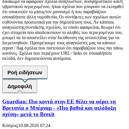
δικαίωμα να αφαιρούν σχόλια αναγνωστών, δυσφημιστικού και/ή
υβριστικού περιεχομένου, ή/και σχόλια που μπορούν να εκληφθεί
ότι υποκινούν το μίσος/τον ρατσισμό ή που παραβιάζουν
οποιαδήποτε άλλη νομοθεσία. Οι συντάκτες των σχολίων αυτών
ευθύνονται προσωπικά για την δημοσίευση τους. Αν κάποιος
αναγνώστης/συντάκτης σχολίου, το οποίο αφαιρείται, θεωρεί ότι
έχει στοιχεία που αποδεικνύουν το αληθές του περιεχομένου του,
μπορεί να τα αποστείλει στην διεύθυνση της ιστοσελίδας για να
διερευνηθούν. Προτρέπουμε τους αναγνώστες μας να κάνουν
report / flag σχόλια που πιστεύουν ότι παραβιάζουν τους πιο πάνω
κανόνες. Σχόλια που περιέχουν URL / links σε οποιαδήποτε
σελίδα, δεν δημοσιεύονται αυτόματα.
Ροή ειδήσεων
Δημοφιλή
Guardian: Πιο κοντά στην ΕΕ θέλει να φέρει τη
Βρετανία ο Μπέρναμ - «Πιο βαθιά και φιλόδοξη
σχέση» μετά το Brexit
Κόσμος
|
10.08.2026 07:24