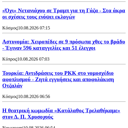
«Όχι» Νετανιάχου σε Τραμπ για τη Γάζα - Στα άκρα
οι σχέσεις τους ενόψει εκλογών
Κόσμος
|
10.08.2026 07:15
Αστυνομία: Χειροπέδες σε 9 πρόσωπα χθες το βράδυ
- Έγιναν 596 καταγγελίες και 51 έλεγχοι
Κύπρος
|
10.08.2026 07:03
Τουρκία: Αντιδράσεις του PKK στο νομοσχέδιο
αφοπλισμού - Ζητά εγγυήσεις και αποφυλάκιση
Οτζαλάν
Κόσμος
|
10.08.2026 06:56
Η θεατρική κωμωδία «Κατάλαθος Τρελαθήκαμε»
στον Δ. Π. Χρυσοχούς
Newsroom
|
10.08.2026 06:54