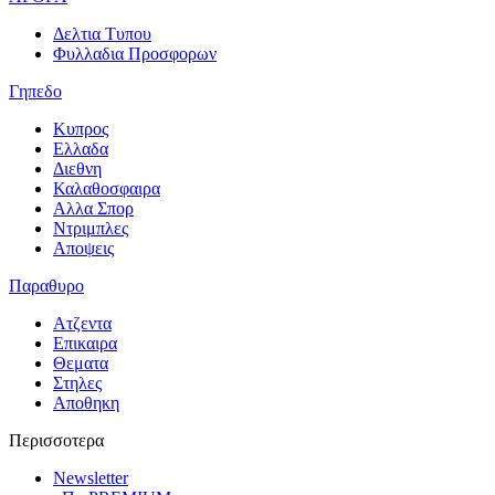
Δελτια Τυπου
Φυλλαδια Προσφορων
Γηπεδο
Κυπρος
Ελλαδα
Διεθνη
Καλαθοσφαιρα
Αλλα Σπορ
Ντριμπλες
Αποψεις
Παραθυρο
Ατζεντα
Επικαιρα
Θεματα
Στηλες
Αποθηκη
Περισσοτερα
Newsletter