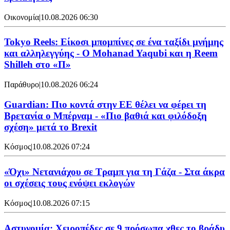
Οικονομία
|
10.08.2026 06:30
Tokyo Reels: Είκοσι μπομπίνες σε ένα ταξίδι μνήμης
και αλληλεγγύης - Ο Mohanad Yaqubi και η Reem
Shilleh στο «Π»
Παράθυρο
|
10.08.2026 06:24
Guardian: Πιο κοντά στην ΕΕ θέλει να φέρει τη
Βρετανία ο Μπέρναμ - «Πιο βαθιά και φιλόδοξη
σχέση» μετά το Brexit
Κόσμος
|
10.08.2026 07:24
«Όχι» Νετανιάχου σε Τραμπ για τη Γάζα - Στα άκρα
οι σχέσεις τους ενόψει εκλογών
Κόσμος
|
10.08.2026 07:15
Αστυνομία: Χειροπέδες σε 9 πρόσωπα χθες το βράδυ