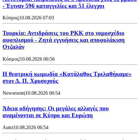
- Έγιναν 596 καταγγελίες και 51 έλεγχοι
Κύπρος
|
10.08.2026 07:03
Τουρκία: Αντιδράσεις του PKK στο νομοσχέδιο
αφοπλισμού - Ζητά εγγυήσεις και αποφυλάκιση
Οτζαλάν
Κόσμος
|
10.08.2026 06:56
Η θεατρική κωμωδία «Κατάλαθος Τρελαθήκαμε»
στον Δ. Π. Χρυσοχούς
Newsroom
|
10.08.2026 06:54
Άδεια οδήγησης: Οι μεγάλες αλλαγές που
αναμένονται σε Κύπρο και Ευρώπη
Auto
|
10.08.2026 06:54