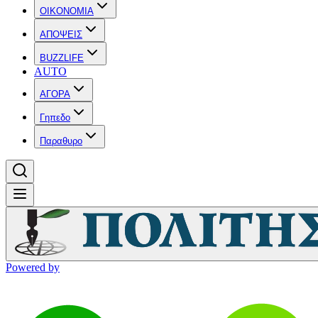
OIKONOMIA
ΑΠΟΨΕΙΣ
BUZZLIFE
AUTO
ΑΓΟΡΑ
Γηπεδο
Παραθυρο
Powered by