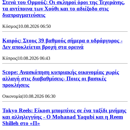
Στενά του Ορμούζ: Οι σκληροί όροι της Τεχεράνης,
τα αντίποινα των Χούθι και το αδιέξοδο στις
διαπραγματεύσεις
Κόσμος
|
10.08.2026 06:50
Καιρός: Στους 39 βαθμούς σήμερα ο υδράργυρος -
Δεν αποκλείεται βροχή στα ορεινά
Κύπρος
|
10.08.2026 06:43
Scope: Ανασκόπηση κυπριακής οικονομίας χωρίς
αλλαγή στις διαβαθμίσεις- Ποιες οι βασικές
προκλήσεις
Οικονομία
|
10.08.2026 06:30
Tokyo Reels: Είκοσι μπομπίνες σε ένα ταξίδι μνήμης
και αλληλεγγύης - Ο Mohanad Yaqubi και η Reem
Shilleh στο «Π»