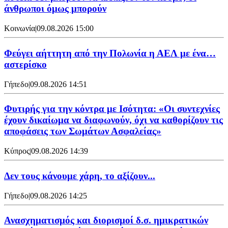
άνθρωποι όμως μπορούν
Κοινωνία
|
09.08.2026 15:00
Φεύγει αήττητη από την Πολωνία η ΑΕΛ με ένα…
αστερίσκο
Γήπεδο
|
09.08.2026 14:51
Φυτιρής για την κόντρα με Ισότητα: «Οι συντεχνίες
έχουν δικαίωμα να διαφωνούν, όχι να καθορίζουν τις
αποφάσεις των Σωμάτων Ασφαλείας»
Κύπρος
|
09.08.2026 14:39
Δεν τους κάνουμε χάρη, το αξίζουν...
Γήπεδο
|
09.08.2026 14:25
Ανασχηματισμός και διορισμοί δ.σ. ημικρατικών