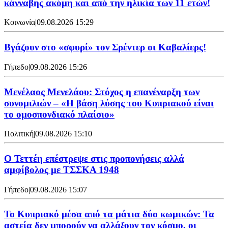
κάνναβης ακόμη και από την ηλικία των 11 ετών!
Κοινωνία
|
09.08.2026 15:29
Bγάζουν στο «σφυρί» τον Σρέντερ οι Καβαλίερς!
Γήπεδο
|
09.08.2026 15:26
Μενέλαος Μενελάου: Στόχος η επανέναρξη των
συνομιλιών – «Η βάση λύσης του Κυπριακού είναι
το ομοσπονδιακό πλαίσιο»
Πολιτική
|
09.08.2026 15:10
Ο Τεττέη επέστρεψε στις προπονήσεις αλλά
αμφίβολος με ΤΣΣΚΑ 1948
Γήπεδο
|
09.08.2026 15:07
Το Κυπριακό μέσα από τα μάτια δύο κωμικών: Τα
αστεία δεν μπορούν να αλλάξουν τον κόσμο, οι