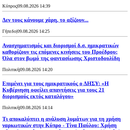
Κύπρος
|
09.08.2026 14:39
Δεν τους κάνουμε χάρη, το αξίζουν...
Γήπεδο
|
09.08.2026 14:25
Ανασχηματισμός και διορισμοί δ.σ. ημικρατικών
καθορίζουν τις επόμενες κινήσεις του Προέδρου:
Όλα στον βωμό της φαντασίωσης Χριστοδουλίδη
Πολιτική
|
09.08.2026 14:20
Επιμένει για τους ημικρατικούς ο ΔΗΣΥ: «Η
Κυβέρνηση οφείλει απαντήσεις για τους 21
διορισμούς εκτός καταλόγου»
Πολιτική
|
09.08.2026 14:14
Τι αποκαλύπτει η ανάλυση λυμάτων για τη χρήση
ναρκωτικών στην Κύπρο - Τίνα Παύλου: Χρήση