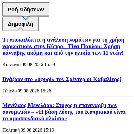
Ροή ειδήσεων
Δημοφιλή
Τι αποκαλύπτει η ανάλυση λυμάτων για τη χρήση
ναρκωτικών στην Κύπρο - Τίνα Παύλου: Χρήση
κάνναβης ακόμη και από την ηλικία των 11 ετών!
Κοινωνία
|
09.08.2026 15:29
Bγάζουν στο «σφυρί» τον Σρέντερ οι Καβαλίερς!
Γήπεδο
|
09.08.2026 15:26
Μενέλαος Μενελάου: Στόχος η επανέναρξη των
συνομιλιών – «Η βάση λύσης του Κυπριακού είναι
το ομοσπονδιακό πλαίσιο»
Πολιτική
|
09.08.2026 15:10