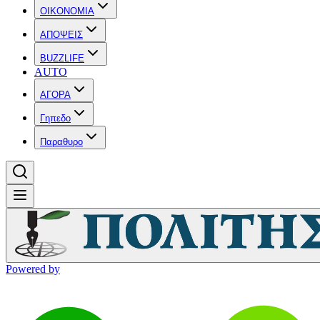
OIKONOMIA
ΑΠΟΨΕΙΣ
BUZZLIFE
AUTO
ΑΓΟΡΑ
Γηπεδο
Παραθυρο
Powered by