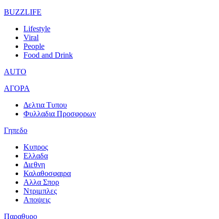
BUZZLIFE
Lifestyle
Viral
People
Food and Drink
AUTO
ΑΓΟΡΑ
Δελτια Τυπου
Φυλλαδια Προσφορων
Γηπεδο
Κυπρος
Ελλαδα
Διεθνη
Καλαθοσφαιρα
Αλλα Σπορ
Ντριμπλες
Αποψεις
Παραθυρο