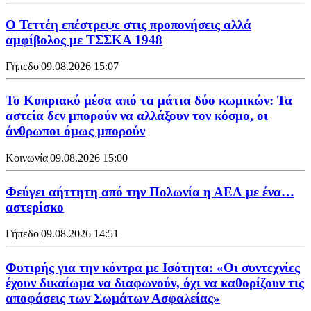
Ο Τεττέη επέστρεψε στις προπονήσεις αλλά
αμφίβολος με ΤΣΣΚΑ 1948
Γήπεδο
|
09.08.2026 15:07
Το Κυπριακό μέσα από τα μάτια δύο κωμικών: Τα
αστεία δεν μπορούν να αλλάξουν τον κόσμο, οι
άνθρωποι όμως μπορούν
Κοινωνία
|
09.08.2026 15:00
Φεύγει αήττητη από την Πολωνία η ΑΕΛ με ένα…
αστερίσκο
Γήπεδο
|
09.08.2026 14:51
Φυτιρής για την κόντρα με Ισότητα: «Οι συντεχνίες
έχουν δικαίωμα να διαφωνούν, όχι να καθορίζουν τις
αποφάσεις των Σωμάτων Ασφαλείας»