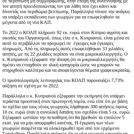
σε περίπτωση μη συμμόρφωσης, στην εποχή της συνεννόησης με
τον αιτητή προειδοποιώντας τον για λάθη που έχει κάνει και
δίνοντάς του περιθώριο βελτίωσης. Παράλληλα τόνισε την ανάγκη
να υπάρξει εκπαίδευση των γεωργών για να επωφεληθούν τα
μέγιστα από τη νέα ΚΑΠ.
Το 2022 ο ΚΟΑΠ πλήρωσε 92 εκ. ευρώ στον Κύπριο αγρότη και
σκοπός του Οργανισμού, όπως είπε ο κ. Κυπριανού, είναι μέσα σε
αυτό το περιβάλλον να προχωρεί σε έγκυρες και έγκαιρες
πληρωμές. Από τις πληρωμές αυτές επωφελήθηκαν 33 χιλιάδες
αιτητές, με τις 22 χιλιάδες περίπου να είναι μικροκαλλιεργητές. Ο
κ. Κυπριανού εξέφρασε την άποψη ότι οι μικροκαλλιεργητές θα
πρέπει να ενταχθούν σε ιδική κατηγορία ώστε να μπορούν να
στηριχθούν καλύτερα και να αποφεύγονται θέματα γραφειοκρατίας.
Ο προϋπολογισμός λειτουργίας του ΚΟΑΠ παρουσιάζει 7,73%
αύξηση σε σχέση με το 2022.
Παράλληλα ο κ. Κυπριανού εξέφρασε την εκτίμηση ότι υπάρχει
τεράστια προοπτική στον πρωτογενή τομέα, ενώ είπε ότι με βάση
το σχέδιο για τους νέους γεωργούς λήφθηκαν 300 αιτήσεις ύψους
10 εκ. ευρώ όταν η συνολική δαπάνη του σχεδίου είναι 5 εκ. ευρώ.
Εξέφρασε ωστόσο την πεποίθηση ότι θα βρεθούν τα επιπλέον 5
εκατ. για να μην απορριφθεί κανένας. Η έγκριση των νέων
γεωργών αναμένεται να ολοκληρωθεί πριν από τον ερχόμενο
Σεπτέμβριο. Παράλληλα ανέφερε ότι οι νέοι γεωργοί μπορούν να