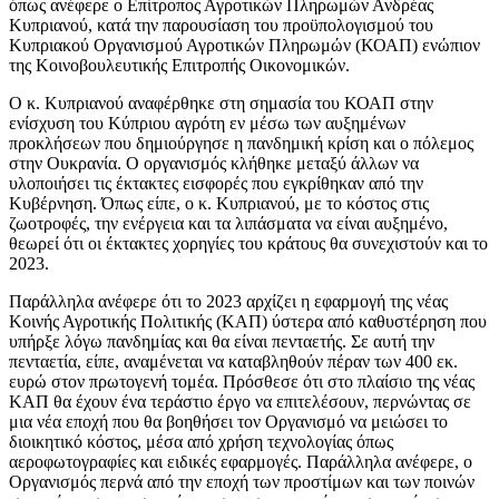
όπως ανέφερε ο Επίτροπος Αγροτικών Πληρωμών Ανδρέας
Κυπριανού, κατά την παρουσίαση του προϋπολογισμού του
Κυπριακού Οργανισμού Αγροτικών Πληρωμών (ΚΟΑΠ) ενώπιον
της Κοινοβουλευτικής Επιτροπής Οικονομικών.
Ο κ. Κυπριανού αναφέρθηκε στη σημασία του ΚΟΑΠ στην
ενίσχυση του Κύπριου αγρότη εν μέσω των αυξημένων
προκλήσεων που δημιούργησε η πανδημική κρίση και ο πόλεμος
στην Ουκρανία. Ο οργανισμός κλήθηκε μεταξύ άλλων να
υλοποιήσει τις έκτακτες εισφορές που εγκρίθηκαν από την
Κυβέρνηση. Όπως είπε, ο κ. Κυπριανού, με το κόστος στις
ζωοτροφές, την ενέργεια και τα λιπάσματα να είναι αυξημένο,
θεωρεί ότι οι έκτακτες χορηγίες του κράτους θα συνεχιστούν και το
2023.
Παράλληλα ανέφερε ότι το 2023 αρχίζει η εφαρμογή της νέας
Κοινής Αγροτικής Πολιτικής (ΚΑΠ) ύστερα από καθυστέρηση που
υπήρξε λόγω πανδημίας και θα είναι πενταετής. Σε αυτή την
πενταετία, είπε, αναμένεται να καταβληθούν πέραν των 400 εκ.
ευρώ στον πρωτογενή τομέα. Πρόσθεσε ότι στο πλαίσιο της νέας
ΚΑΠ θα έχουν ένα τεράστιο έργο να επιτελέσουν, περνώντας σε
μια νέα εποχή που θα βοηθήσει τον Οργανισμό να μειώσει το
διοικητικό κόστος, μέσα από χρήση τεχνολογίας όπως
αεροφωτογραφίες και ειδικές εφαρμογές. Παράλληλα ανέφερε, ο
Οργανισμός περνά από την εποχή των προστίμων και των ποινών