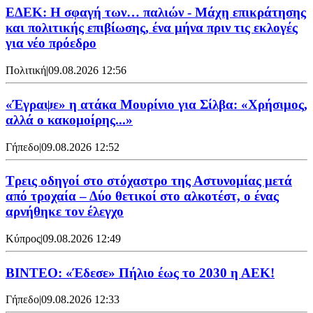
ΕΔΕΚ: Η σφαγή των… παλιών - Μάχη επικράτησης
και πολιτικής επιβίωσης, ένα μήνα πριν τις εκλογές
για νέο πρόεδρο
Πολιτική
|
09.08.2026 12:56
«Έγραψε» η ατάκα Μουρίνιο για Σίλβα: «Χρήσιμος,
αλλά ο κακομοίρης...»
Γήπεδο
|
09.08.2026 12:52
Τρεις οδηγοί στο στόχαστρο της Αστυνομίας μετά
από τροχαία – Δύο θετικοί στο αλκοτέστ, ο ένας
αρνήθηκε τον έλεγχο
Κύπρος
|
09.08.2026 12:49
ΒΙΝΤΕΟ: «Έδεσε» Πήλιο έως το 2030 η ΑΕΚ!
Γήπεδο
|
09.08.2026 12:33