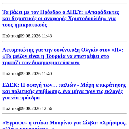
Τα βάζει με τον Πρόεδρο ο ΔΗΣΥ: «Απαράδεκτες
και διχαστικές οι αναφορές Χριστοδουλίδη» για
τους ημικρατικούς
Πολιτική
|
09.08.2026 11:48
Λετυμπιώτης για την συνέντευξη Ολγκίν στον «Π»:
«Το μείζον είναι η Τουρκία να επιστρέψει στο
τραπέζι των διαπραγματεύσεων»
Πολιτική
|
09.08.2026 11:40
ΕΔΕΚ: Η σφαγή των… παλιών - Μάχη επικράτησης
και πολιτικής επιβίωσης, ένα μήνα πριν τις εκλογές
για νέο πρόεδρο
Πολιτική
|
09.08.2026 12:56
«Έγραψε» η ατάκα Μουρίνιο για Σίλβα: «Χρήσιμος,
αλλά ο κακομοίρης...»