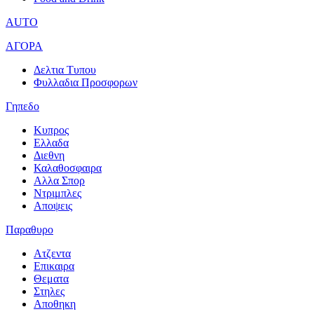
AUTO
ΑΓΟΡΑ
Δελτια Τυπου
Φυλλαδια Προσφορων
Γηπεδο
Κυπρος
Ελλαδα
Διεθνη
Καλαθοσφαιρα
Αλλα Σπορ
Ντριμπλες
Αποψεις
Παραθυρο
Ατζεντα
Επικαιρα
Θεματα
Στηλες
Αποθηκη