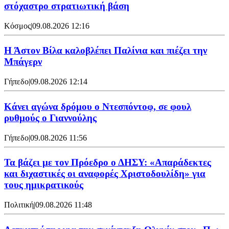
στόχαστρο στρατιωτική βάση
Κόσμος
|
09.08.2026 12:16
Η Άστον Βίλα καλοβλέπει Παλίνια και πιέζει την
Μπάγερν
Γήπεδο
|
09.08.2026 12:14
Kάνει αγώνα δρόμου ο Ντεσπόντοφ, σε φουλ
ρυθμούς ο Γιαννούλης
Γήπεδο
|
09.08.2026 11:56
Τα βάζει με τον Πρόεδρο ο ΔΗΣΥ: «Απαράδεκτες
και διχαστικές οι αναφορές Χριστοδουλίδη» για
τους ημικρατικούς
Πολιτική
|
09.08.2026 11:48