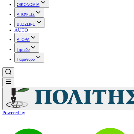
OIKONOMIA
ΑΠΟΨΕΙΣ
BUZZLIFE
AUTO
ΑΓΟΡΑ
Γηπεδο
Παραθυρο
Powered by