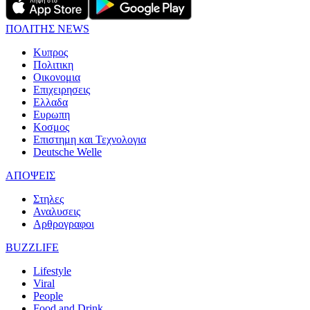
ΠΟΛΙΤΗΣ NEWS
Κυπρος
Πολιτικη
Οικονομια
Επιχειρησεις
Ελλαδα
Ευρωπη
Κοσμος
Επιστημη και Τεχνολογια
Deutsche Welle
ΑΠΟΨΕΙΣ
Στηλες
Αναλυσεις
Αρθρογραφοι
BUZZLIFE
Lifestyle
Viral
People
Food and Drink