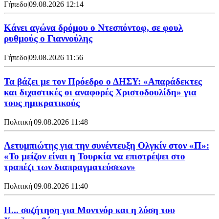
Γήπεδο
|
09.08.2026 12:14
Kάνει αγώνα δρόμου ο Ντεσπόντοφ, σε φουλ
ρυθμούς ο Γιαννούλης
Γήπεδο
|
09.08.2026 11:56
Τα βάζει με τον Πρόεδρο ο ΔΗΣΥ: «Απαράδεκτες
και διχαστικές οι αναφορές Χριστοδουλίδη» για
τους ημικρατικούς
Πολιτική
|
09.08.2026 11:48
Λετυμπιώτης για την συνέντευξη Ολγκίν στον «Π»:
«Το μείζον είναι η Τουρκία να επιστρέψει στο
τραπέζι των διαπραγματεύσεων»
Πολιτική
|
09.08.2026 11:40
Η... συζήτηση για Μοντνόρ και η λύση του