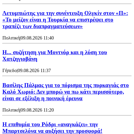
Λετυμπιώτης για την συνέντευξη Ολγκίν στον «Π»:
«Το μείζον είναι η Τουρκία να επιστρέψει στο
τραπέζι των διαπραγματεύσεων»
Πολιτική
|
09.08.2026 11:40
Η... συζήτηση για Μοντνόρ και η λύση του
Χατζηγιοβάνη
Γήπεδο
|
09.08.2026 11:37
Βασίλης Πάλμας για το πόρισμα της πυρκαγιάς στο
Καλό Χωριό: Δεν μπορώ να πω κάτι περισσότερο,
είναι σε εξέλιξη η ποινική έρευνα
Πολιτική
|
09.08.2026 11:20
Η επιθυμία του Ρόδρι «αναγκάζει» την
Μπαρτσελόνα να αυξήσει την προσφορά!