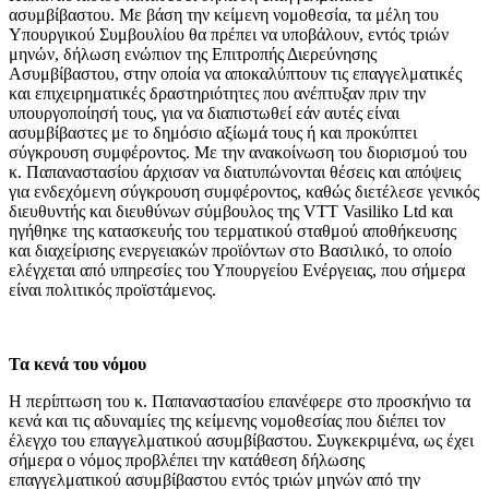
ασυμβίβαστου. Με βάση την κείμενη νομοθεσία, τα μέλη του
Υπουργικού Συμβουλίου θα πρέπει να υποβάλουν, εντός τριών
μηνών, δήλωση ενώπιον της Επιτροπής Διερεύνησης
Ασυμβίβαστου, στην οποία να αποκαλύπτουν τις επαγγελματικές
και επιχειρηματικές δραστηριότητες που ανέπτυξαν πριν την
υπουργοποίησή τους, για να διαπιστωθεί εάν αυτές είναι
ασυμβίβαστες με το δημόσιο αξίωμά τους ή και προκύπτει
σύγκρουση συμφέροντος.
Με την ανακοίνωση του διορισμού του
κ. Παπαναστασίου άρχισαν να διατυπώνονται θέσεις και απόψεις
για ενδεχόμενη σύγκρουση συμφέροντος, καθώς διετέλεσε γενικός
διευθυντής και διευθύνων σύμβουλος της VTT Vasiliko Ltd και
ηγήθηκε της κατασκευής του τερματικού σταθμού αποθήκευσης
και διαχείρισης ενεργειακών προϊόντων στο Βασιλικό, το οποίο
ελέγχεται από υπηρεσίες του Υπουργείου Ενέργειας, που σήμερα
είναι πολιτικός προϊστάμενος.
Τα κενά του νόμου
Η περίπτωση του κ. Παπαναστασίου επανέφερε στο προσκήνιο τα
κενά και τις αδυναμίες της κείμενης νομοθεσίας που διέπει τον
έλεγχο του επαγγελματικού ασυμβίβαστου. Συγκεκριμένα, ως έχει
σήμερα ο νόμος προβλέπει την κατάθεση δήλωσης
επαγγελματικού ασυμβίβαστου εντός τριών μηνών από την