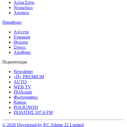
Αλλα Σπορ
Ντριμπλες
Αποψεις
Παραθυρο
Ατζεντα
Επικαιρα
Θεματα
Στηλες
Αποθηκη
Περισσοτερα
Newsletter
«Π» PREMIUM
AUTO
WEB TV
ΠΟΛcasts
Φωτογραφιες
Καιρος
POLIGNOSI
ΠΟΛΙΤΗΣ 107.6 FM
© 2026 Developed by P.C Admin 22 Limited