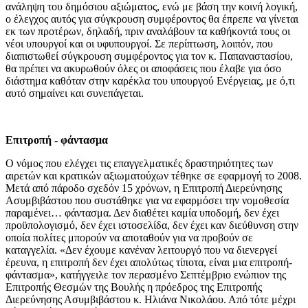
ανάληψη του δημόσιου αξιώματος, ενώ με βάση την κοινή λογική,
ο έλεγχος αυτός για σύγκρουση συμφέροντος θα έπρεπε να γίνεται
εκ των προτέρων, δηλαδή, πριν αναλάβουν τα καθήκοντά τους οι
νέοι υπουργοί και οι υφυπουργοί. Σε περίπτωση, λοιπόν, που
διαπιστωθεί σύγκρουση συμφέροντος για τον κ. Παπαναστασίου,
θα πρέπει να ακυρωθούν όλες οι αποφάσεις που έλαβε για όσο
διάστημα καθόταν στην καρέκλα του υπουργού Ενέργειας, με ό,τι
αυτό σημαίνει και συνεπάγεται.
Επιτροπή - φάντασμα
Ο νόμος που ελέγχει τις επαγγελματικές δραστηριότητες των
αιρετών και κρατικών αξιωματούχων τέθηκε σε εφαρμογή το 2008.
Μετά από πάροδο σχεδόν 15 χρόνων, η Επιτροπή Διερεύνησης
Ασυμβιβάστου που συστάθηκε για να εφαρμόσει την νομοθεσία
παραμένει… φάντασμα. Δεν διαθέτει καμία υποδομή, δεν έχει
προϋπολογισμό, δεν έχει ιστοσελίδα, δεν έχει καν διεύθυνση στην
οποία πολίτες μπορούν να αποταθούν για να προβούν σε
καταγγελία. «Δεν έχουμε κανέναν λειτουργό που να διενεργεί
έρευνα, η επιτροπή δεν έχει απολύτως τίποτα, είναι μια επιτροπή-
φάντασμα», κατήγγειλε τον περασμένο Σεπτέμβριο ενώπιον της
Επιτροπής Θεσμών της Βουλής η πρόεδρος της Επιτροπής
Διερεύνησης Ασυμβιβάστου κ. Ηλιάνα Νικολάου. Από τότε μέχρι