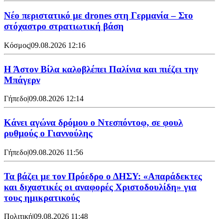
Νέο περιστατικό με drones στη Γερμανία – Στο
στόχαστρο στρατιωτική βάση
Κόσμος
|
09.08.2026 12:16
Η Άστον Βίλα καλοβλέπει Παλίνια και πιέζει την
Μπάγερν
Γήπεδο
|
09.08.2026 12:14
Kάνει αγώνα δρόμου ο Ντεσπόντοφ, σε φουλ
ρυθμούς ο Γιαννούλης
Γήπεδο
|
09.08.2026 11:56
Τα βάζει με τον Πρόεδρο ο ΔΗΣΥ: «Απαράδεκτες
και διχαστικές οι αναφορές Χριστοδουλίδη» για
τους ημικρατικούς
Πολιτική
|
09.08.2026 11:48