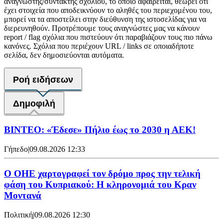
αναγνώστης/συντάκτης σχολίου, το οποίο αφαιρείται, θεωρεί ότι
έχει στοιχεία που αποδεικνύουν το αληθές του περιεχομένου του,
μπορεί να τα αποστείλει στην διεύθυνση της ιστοσελίδας για να
διερευνηθούν. Προτρέπουμε τους αναγνώστες μας να κάνουν
report / flag σχόλια που πιστεύουν ότι παραβιάζουν τους πιο πάνω
κανόνες. Σχόλια που περιέχουν URL / links σε οποιαδήποτε
σελίδα, δεν δημοσιεύονται αυτόματα.
Ροή ειδήσεων
Δημοφιλή
ΒΙΝΤΕΟ: «Έδεσε» Πήλιο έως το 2030 η ΑΕΚ!
Γήπεδο
|
09.08.2026 12:33
Ο ΟΗΕ χαρτογραφεί τον δρόμο προς την τελική
φάση του Κυπριακού: Η κληρονομιά του Κραν
Μοντανά
Πολιτική
|
09.08.2026 12:30