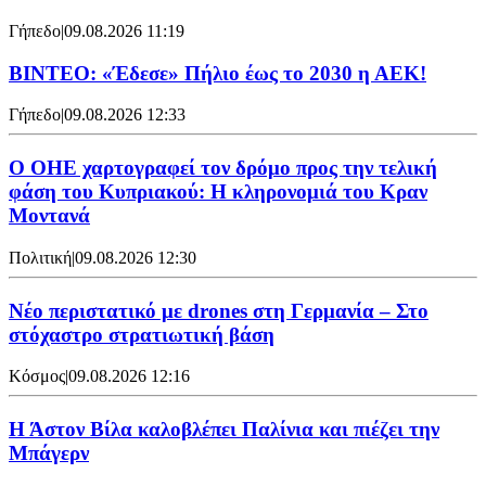
Γήπεδο
|
09.08.2026 11:19
ΒΙΝΤΕΟ: «Έδεσε» Πήλιο έως το 2030 η ΑΕΚ!
Γήπεδο
|
09.08.2026 12:33
Ο ΟΗΕ χαρτογραφεί τον δρόμο προς την τελική
φάση του Κυπριακού: Η κληρονομιά του Κραν
Μοντανά
Πολιτική
|
09.08.2026 12:30
Νέο περιστατικό με drones στη Γερμανία – Στο
στόχαστρο στρατιωτική βάση
Κόσμος
|
09.08.2026 12:16
Η Άστον Βίλα καλοβλέπει Παλίνια και πιέζει την
Μπάγερν