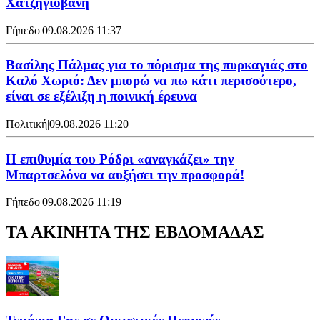
Χατζηγιοβάνη
Γήπεδο
|
09.08.2026 11:37
Βασίλης Πάλμας για το πόρισμα της πυρκαγιάς στο
Καλό Χωριό: Δεν μπορώ να πω κάτι περισσότερο,
είναι σε εξέλιξη η ποινική έρευνα
Πολιτική
|
09.08.2026 11:20
Η επιθυμία του Ρόδρι «αναγκάζει» την
Μπαρτσελόνα να αυξήσει την προσφορά!
Γήπεδο
|
09.08.2026 11:19
ΤΑ ΑΚΙΝΗΤΑ ΤΗΣ ΕΒΔΟΜΑΔΑΣ