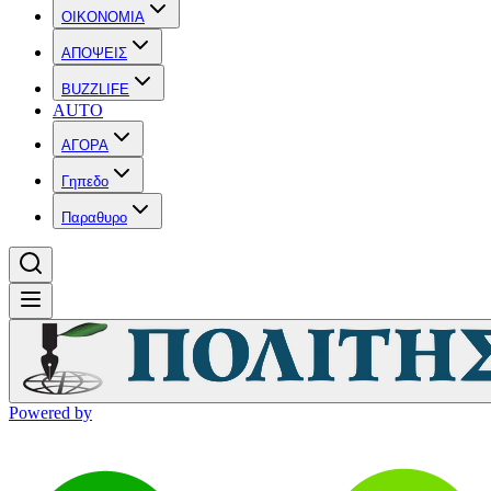
OIKONOMIA
ΑΠΟΨΕΙΣ
BUZZLIFE
AUTO
ΑΓΟΡΑ
Γηπεδο
Παραθυρο
Powered by