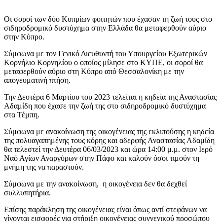
Οι σοροί των δύο Κυπρίων φοιτητών που έχασαν τη ζωή τους στο
σιδηροδρομικό δυστύχημα στην Ελλάδα θα μεταφερθούν αύριο
στην Κύπρο.
Σύμφωνα με τον Γενικό Διευθυντή του Υπουργείου Εξωτερικών
Κορνήλιο Κορνηλίου ο οποίος μίλησε στο ΚΥΠΕ, οι σοροί θα
μεταφερθούν αύριο στη Κύπρο από Θεσσαλονίκη με την
απογευματινή πτήση.
Την Δευτέρα 6 Μαρτίου του 2023 τελείται η κηδεία της Αναστασίας
Αδαμίδη που έχασε την ζωή της στο σιδηροδρομικό δυστύχημα
στα Τέμπη.
Σύμφωνα με ανακοίνωση της οικογένειας της εκλιπούσης η κηδεία
της πολυαγαπημένης τους κόρης και αδερφής Αναστασίας Αδαμίδη
θα τελεστεί την Δευτέρα 06/03/2023 και ώρα 14:00 μ.μ. στον Ιερό
Ναό Αγίων Αναργύρων στην Πάφο και καλούν όσοι τιμούν τη
μνήμη της να παραστούν.
Σύμφωνα με την ανακοίνωση, η οικογένεια δεν θα δεχθεί
συλλυπητήρια.
Επίσης παράκληση της οικογένειας είναι όπως αντί στεφάνων να
γίνονται εισφορές για στήριξη οικογένειας συγγενικού προσώπου