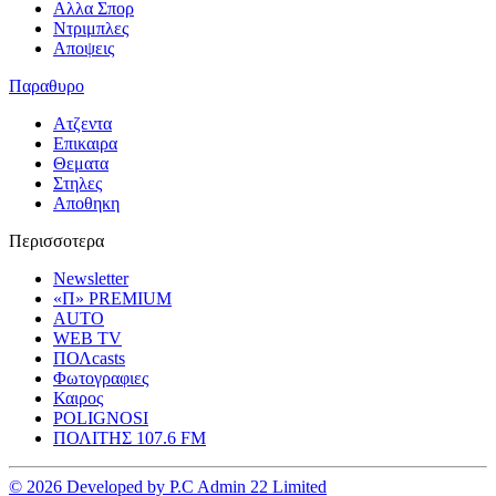
Αλλα Σπορ
Ντριμπλες
Αποψεις
Παραθυρο
Ατζεντα
Επικαιρα
Θεματα
Στηλες
Αποθηκη
Περισσοτερα
Newsletter
«Π» PREMIUM
AUTO
WEB TV
ΠΟΛcasts
Φωτογραφιες
Καιρος
POLIGNOSI
ΠΟΛΙΤΗΣ 107.6 FM
© 2026 Developed by P.C Admin 22 Limited