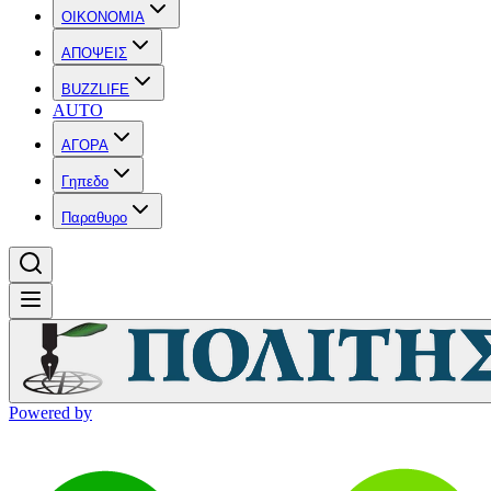
OIKONOMIA
ΑΠΟΨΕΙΣ
BUZZLIFE
AUTO
ΑΓΟΡΑ
Γηπεδο
Παραθυρο
Powered by