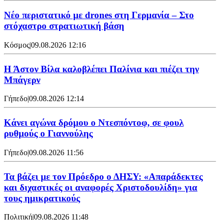
Νέο περιστατικό με drones στη Γερμανία – Στο
στόχαστρο στρατιωτική βάση
Κόσμος
|
09.08.2026 12:16
Η Άστον Βίλα καλοβλέπει Παλίνια και πιέζει την
Μπάγερν
Γήπεδο
|
09.08.2026 12:14
Kάνει αγώνα δρόμου ο Ντεσπόντοφ, σε φουλ
ρυθμούς ο Γιαννούλης
Γήπεδο
|
09.08.2026 11:56
Τα βάζει με τον Πρόεδρο ο ΔΗΣΥ: «Απαράδεκτες
και διχαστικές οι αναφορές Χριστοδουλίδη» για
τους ημικρατικούς
Πολιτική
|
09.08.2026 11:48