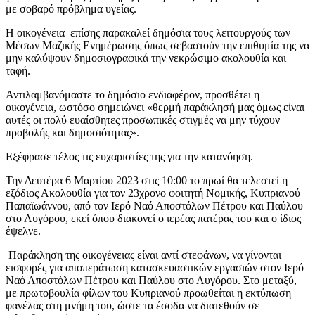
με σοβαρό πρόβλημα υγείας.
Η οικογένεια επίσης παρακαλεί δημόσια τους λειτουργούς των
Μέσων Μαζικής Ενημέρωσης όπως σεβαστούν την επιθυμία της να
μην καλύψουν δημοσιογραφικά την νεκρώσιμο ακολουθία και
ταφή.
Αντιλαμβανόμαστε το δημόσιο ενδιαφέρον, προσθέτει η
οικογένεια, ωστόσο σημειώνει «θερμή παράκλησή μας όμως είναι
αυτές οι πολύ ευαίσθητες προσωπικές στιγμές να μην τύχουν
προβολής και δημοσιότητας».
Εξέφρασε τέλος τις ευχαριστίες της για την κατανόηση.
Την Δευτέρα 6 Μαρτίου 2023 στις 10:00 το πρωί θα τελεστεί η
εξόδιος Ακολουθία για τον 23χρονο φοιτητή Νομικής, Κυπριανού
Παπαϊωάννου, από τον Ιερό Ναό Αποστόλων Πέτρου και Παύλου
στο Αυγόρου, εκεί όπου διακονεί ο ιερέας πατέρας του και ο ίδιος
έψελνε.
Παράκληση της οικογένειας είναι αντί στεφάνων, να γίνονται
εισφορές για αποπεράτωση κατασκευαστικών εργασιών στον Ιερό
Ναό Αποστόλων Πέτρου και Παύλου στο Αυγόρου. Στο μεταξύ,
με πρωτοβουλία φίλων του Κυπριανού προωθείται η εκτύπωση
φανέλας στη μνήμη του, ώστε τα έσοδα να διατεθούν σε