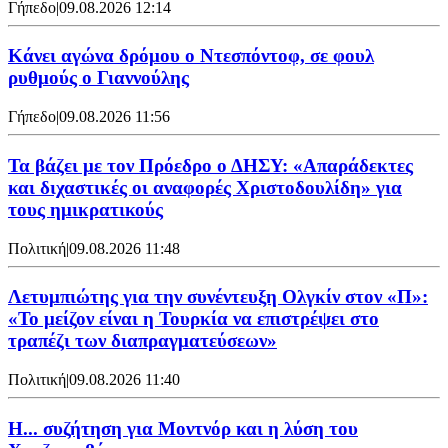
Γήπεδο
|
09.08.2026 12:14
Kάνει αγώνα δρόμου ο Ντεσπόντοφ, σε φουλ
ρυθμούς ο Γιαννούλης
Γήπεδο
|
09.08.2026 11:56
Τα βάζει με τον Πρόεδρο ο ΔΗΣΥ: «Απαράδεκτες
και διχαστικές οι αναφορές Χριστοδουλίδη» για
τους ημικρατικούς
Πολιτική
|
09.08.2026 11:48
Λετυμπιώτης για την συνέντευξη Ολγκίν στον «Π»:
«Το μείζον είναι η Τουρκία να επιστρέψει στο
τραπέζι των διαπραγματεύσεων»
Πολιτική
|
09.08.2026 11:40
Η... συζήτηση για Μοντνόρ και η λύση του