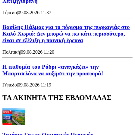
Χατζηγιοβάνη
Γήπεδο
|
09.08.2026 11:37
Βασίλης Πάλμας για το πόρισμα της πυρκαγιάς στο
Καλό Χωριό: Δεν μπορώ να πω κάτι περισσότερο,
είναι σε εξέλιξη η ποινική έρευνα
Πολιτική
|
09.08.2026 11:20
Η επιθυμία του Ρόδρι «αναγκάζει» την
Μπαρτσελόνα να αυξήσει την προσφορά!
Γήπεδο
|
09.08.2026 11:19
ΤΑ ΑΚΙΝΗΤΑ ΤΗΣ ΕΒΔΟΜΑΔΑΣ
Τεμάχια Γης σε Οικιστικές Περιοχές