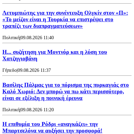
Λετυμπιώτης για την συνέντευξη Ολγκίν στον «Π»:
«Το μείζον είναι η Τουρκία να επιστρέψει στο
τραπέζι των διαπραγματεύσεων»
Πολιτική
|
09.08.2026 11:40
Η... συζήτηση για Μοντνόρ και η λύση του
Χατζηγιοβάνη
Γήπεδο
|
09.08.2026 11:37
Βασίλης Πάλμας για το πόρισμα της πυρκαγιάς στο
Καλό Χωριό: Δεν μπορώ να πω κάτι περισσότερο,
είναι σε εξέλιξη η ποινική έρευνα
Πολιτική
|
09.08.2026 11:20
Η επιθυμία του Ρόδρι «αναγκάζει» την
Μπαρτσελόνα να αυξήσει την προσφορά!