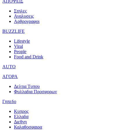
ΑΠΟΨΕΙΣ
Στηλες
Αναλυσεις
Αρθρογραφοι
BUZZLIFE
Lifestyle
Viral
People
Food and Drink
AUTO
ΑΓΟΡΑ
Δελτια Τυπου
Φυλλαδια Προσφορων
Γηπεδο
Κυπρος
Ελλαδα
Διεθνη
Καλαθοσφαιρα