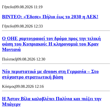
Γήπεδο
|
09.08.2026 11:19
ΒΙΝΤΕΟ: «Έδεσε» Πήλιο έως το 2030 η ΑΕΚ!
Γήπεδο
|
09.08.2026 12:33
Ο ΟΗΕ χαρτογραφεί τον δρόμο προς την τελική
φάση του Κυπριακού: Η κληρονομιά του Κραν
Μοντανά
Πολιτική
|
09.08.2026 12:30
Νέο περιστατικό με drones στη Γερμανία – Στο
στόχαστρο στρατιωτική βάση
Κόσμος
|
09.08.2026 12:16
Η Άστον Βίλα καλοβλέπει Παλίνια και πιέζει την
Μπάγερν