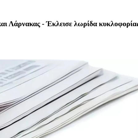
αι Λάρνακας - Έκλεισε λωρίδα κυκλοφορία