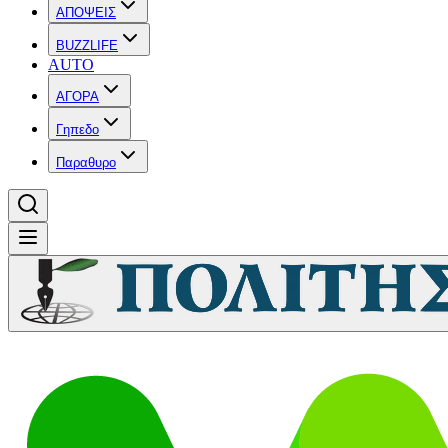
ΑΠΟΨΕΙΣ
BUZZLIFE
AUTO
ΑΓΟΡΑ
Γηπεδο
Παραθυρο