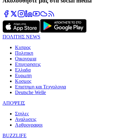
Ακολουθήστε μας στα social media
ΠΟΛΙΤΗΣ NEWS
Κυπρος
Πολιτικη
Οικονομια
Επιχειρησεις
Ελλαδα
Ευρωπη
Κοσμος
Επιστημη και Τεχνολογια
Deutsche Welle
ΑΠΟΨΕΙΣ
Στηλες
Αναλυσεις
Αρθρογραφοι
BUZZLIFE