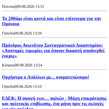
Πολιτική
|
09.08.2026 13:31
Το 200άρι είναι κοντά και είναι επίτευγμα για την
Ομόνοια
Γήπεδο
|
09.08.2026 13:29
Πρόεδρος Ανωτάτου Συνταγματικού Δικαστηρίου:
«Αυστηρές τιμωρίες για όποιον δικαστή αποδειχθεί
ένοχος»
Κύπρος
|
09.08.2026 13:24
Ορχήστρα o Aπόλλων με... ονοματεπώνυμο!
Γήπεδο
|
09.08.2026 13:10
ΕΔΕΚ: Η σφαγή των… παλιών - Μάχη επικράτησης
και πολιτικής επιβίωσης, ένα μήνα πριν τις εκλογές
για νέο πρόεδρο