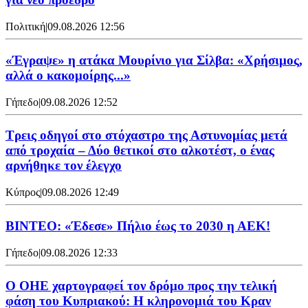
Πολιτική
|
09.08.2026 12:56
«Έγραψε» η ατάκα Μουρίνιο για Σίλβα: «Χρήσιμος,
αλλά ο κακομοίρης...»
Γήπεδο
|
09.08.2026 12:52
Τρεις οδηγοί στο στόχαστρο της Αστυνομίας μετά
από τροχαία – Δύο θετικοί στο αλκοτέστ, ο ένας
αρνήθηκε τον έλεγχο
Κύπρος
|
09.08.2026 12:49
ΒΙΝΤΕΟ: «Έδεσε» Πήλιο έως το 2030 η ΑΕΚ!
Γήπεδο
|
09.08.2026 12:33
Ο ΟΗΕ χαρτογραφεί τον δρόμο προς την τελική
φάση του Κυπριακού: Η κληρονομιά του Κραν