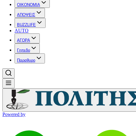
OIKONOMIA
ΑΠΟΨΕΙΣ
BUZZLIFE
AUTO
ΑΓΟΡΑ
Γηπεδο
Παραθυρο
Powered by