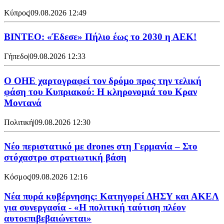
Κύπρος
|
09.08.2026 12:49
ΒΙΝΤΕΟ: «Έδεσε» Πήλιο έως το 2030 η ΑΕΚ!
Γήπεδο
|
09.08.2026 12:33
Ο ΟΗΕ χαρτογραφεί τον δρόμο προς την τελική
φάση του Κυπριακού: Η κληρονομιά του Κραν
Μοντανά
Πολιτική
|
09.08.2026 12:30
Νέο περιστατικό με drones στη Γερμανία – Στο
στόχαστρο στρατιωτική βάση
Κόσμος
|
09.08.2026 12:16
Νέα πυρά κυβέρνησης: Κατηγορεί ΔΗΣΥ και ΑΚΕΛ
για συνεργασία - «Η πολιτική ταύτιση πλέον
αυτοεπιβεβαιώνεται»