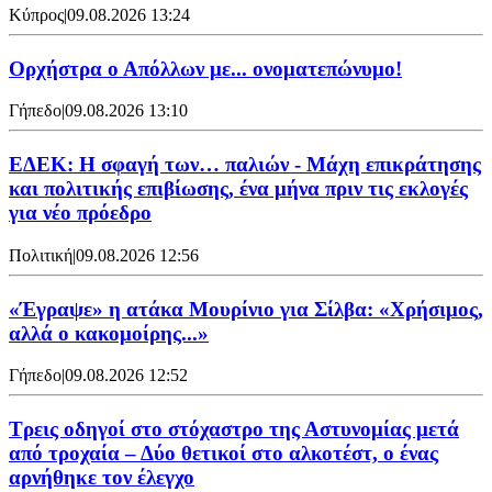
Κύπρος
|
09.08.2026 13:24
Ορχήστρα o Aπόλλων με... ονοματεπώνυμο!
Γήπεδο
|
09.08.2026 13:10
ΕΔΕΚ: Η σφαγή των… παλιών - Μάχη επικράτησης
και πολιτικής επιβίωσης, ένα μήνα πριν τις εκλογές
για νέο πρόεδρο
Πολιτική
|
09.08.2026 12:56
«Έγραψε» η ατάκα Μουρίνιο για Σίλβα: «Χρήσιμος,
αλλά ο κακομοίρης...»
Γήπεδο
|
09.08.2026 12:52
Τρεις οδηγοί στο στόχαστρο της Αστυνομίας μετά
από τροχαία – Δύο θετικοί στο αλκοτέστ, ο ένας
αρνήθηκε τον έλεγχο