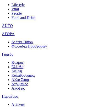
Lifestyle
Viral
People
Food and Drink
AUTO
ΑΓΟΡΑ
Δελτια Τυπου
Φυλλαδια Προσφορων
Γηπεδο
Κυπρος
Ελλαδα
Διεθνη
Καλαθοσφαιρα
Αλλα Σπορ
Ντριμπλες
Αποψεις
Παραθυρο
Ατζεντα