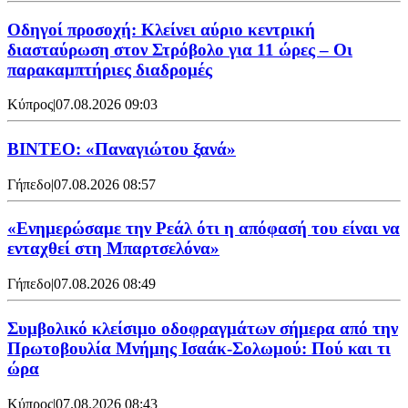
Οδηγοί προσοχή: Κλείνει αύριο κεντρική
διασταύρωση στον Στρόβολο για 11 ώρες – Οι
παρακαμπτήριες διαδρομές
Κύπρος
|
07.08.2026 09:03
ΒΙΝΤΕΟ: «Παναγιώτου ξανά»
Γήπεδο
|
07.08.2026 08:57
«Ενημερώσαμε την Ρεάλ ότι η απόφασή του είναι να
ενταχθεί στη Μπαρτσελόνα»
Γήπεδο
|
07.08.2026 08:49
Συμβολικό κλείσιμο οδοφραγμάτων σήμερα από την
Πρωτοβουλία Μνήμης Ισαάκ-Σολωμού: Πού και τι
ώρα
Κύπρος
|
07.08.2026 08:43