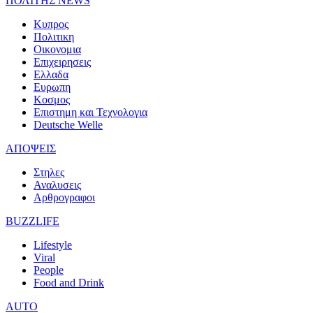
ΠΟΛΙΤΗΣ NEWS
Κυπρος
Πολιτικη
Οικονομια
Επιχειρησεις
Ελλαδα
Ευρωπη
Κοσμος
Επιστημη και Τεχνολογια
Deutsche Welle
ΑΠΟΨΕΙΣ
Στηλες
Αναλυσεις
Αρθρογραφοι
BUZZLIFE
Lifestyle
Viral
People
Food and Drink
AUTO