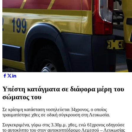
Υπέστη κατάγματα σε διάφορα μέρη του
σώματος του
Σε κρίσιμη κατάσταση νοσηλεύεται 34χρονος, ο οποίος
τραυματίστηκε χθες σε οδική σύγκρουση στη Λευκωσία.
Συγκεκριμένα, γύρω στις 3.30μ.μ. χθες, ενώ 61χρονος οδηγούσε
το αυτοκίνητο του στον αυτοκινητόδρομο Λεμεσού – Λευκωσίας