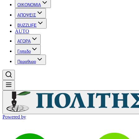
OIKONOMIA
ΑΠΟΨΕΙΣ
BUZZLIFE
AUTO
ΑΓΟΡΑ
Γηπεδο
Παραθυρο
Powered by