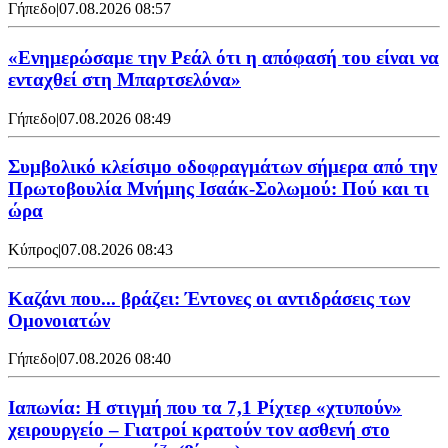
Γήπεδο
|
07.08.2026 08:57
«Ενημερώσαμε την Ρεάλ ότι η απόφασή του είναι να
ενταχθεί στη Μπαρτσελόνα»
Γήπεδο
|
07.08.2026 08:49
Συμβολικό κλείσιμο οδοφραγμάτων σήμερα από την
Πρωτοβουλία Μνήμης Ισαάκ-Σολωμού: Πού και τι
ώρα
Κύπρος
|
07.08.2026 08:43
Καζάνι που... βράζει: Έντονες οι αντιδράσεις των
Ομονοιατών
Γήπεδο
|
07.08.2026 08:40
Ιαπωνία: Η στιγμή που τα 7,1 Ρίχτερ «χτυπούν»
χειρουργείο – Γιατροί κρατούν τον ασθενή στο