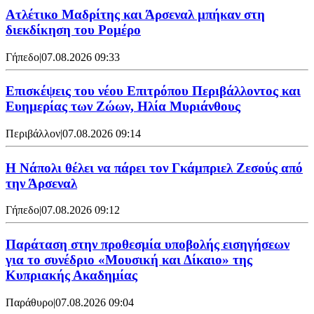
Ατλέτικο Μαδρίτης και Άρσεναλ μπήκαν στη
διεκδίκηση του Ρομέρο
Γήπεδο
|
07.08.2026 09:33
Επισκέψεις του νέου Επιτρόπου Περιβάλλοντος και
Ευημερίας των Ζώων, Ηλία Μυριάνθους
Περιβάλλον
|
07.08.2026 09:14
Η Νάπολι θέλει να πάρει τον Γκάμπριελ Ζεσούς από
την Άρσεναλ
Γήπεδο
|
07.08.2026 09:12
Παράταση στην προθεσμία υποβολής εισηγήσεων
για το συνέδριο «Μουσική και Δίκαιο» της
Κυπριακής Ακαδημίας
Παράθυρο
|
07.08.2026 09:04