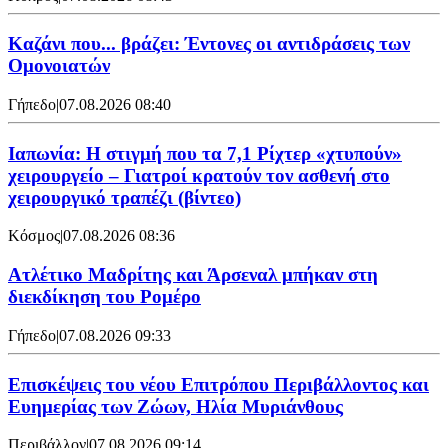
Καζάνι που... βράζει: Έντονες οι αντιδράσεις των
Ομονοιατών
Γήπεδο
|
07.08.2026 08:40
Ιαπωνία: Η στιγμή που τα 7,1 Ρίχτερ «χτυπούν»
χειρουργείο – Γιατροί κρατούν τον ασθενή στο
χειρουργικό τραπέζι (βίντεο)
Κόσμος
|
07.08.2026 08:36
Ατλέτικο Μαδρίτης και Άρσεναλ μπήκαν στη
διεκδίκηση του Ρομέρο
Γήπεδο
|
07.08.2026 09:33
Επισκέψεις του νέου Επιτρόπου Περιβάλλοντος και
Ευημερίας των Ζώων, Ηλία Μυριάνθους
Περιβάλλον
|
07.08.2026 09:14