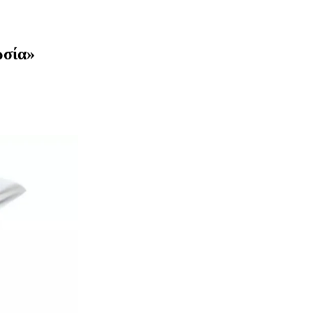
ωσία»