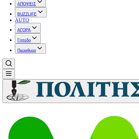
ΑΠΟΨΕΙΣ
BUZZLIFE
AUTO
ΑΓΟΡΑ
Γηπεδο
Παραθυρο