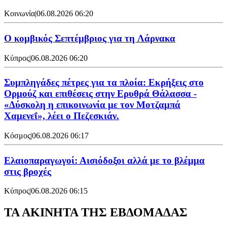
Κοινωνία
|
06.08.2026 06:20
Ο κομβικός Σεπτέμβριος για τη Λάρνακα
Κύπρος
|
06.08.2026 06:20
Συμπληγάδες πέτρες για τα πλοία: Εκρήξεις στο
Ορμούζ και επιθέσεις στην Ερυθρά Θάλασσα -
«Δύσκολη η επικοινωνία με τον Μοτζαμπά
Χαμενεΐ», λέει ο Πεζεσκιάν.
Κόσμος
|
06.08.2026 06:17
Ελαιοπαραγωγοί: Αισιόδοξοι αλλά με το βλέμμα
στις βροχές
Κύπρος
|
06.08.2026 06:15
ΤΑ ΑΚΙΝΗΤΑ ΤΗΣ ΕΒΔΟΜΑΔΑΣ