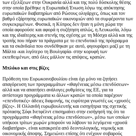
των εξελίξεων στην Ουκρανία αλλά και της πολύ δύσκολης θέσης
στην οποία βρέθηκε η Ευρωπαϊκή Ένωση λόγω της απόκτησης
ευρωπαϊκών διαβατηρίων από Ρώσους ολιγάρχες, όπως και τον
βαθμό εξάρτησης ευρωπαϊκών οικονομιών από τα συμφέροντα των
συγκεκριμένων. Φυσικά, η Κύπρος δεν ήταν η μόνη χώρα την
οποία αφορούσε και αφορά η συζήτηση απλώς, η Λευκωσία, λόγω
και της ιδιαίτερης και στενής της σχέσης με τη Μόσχα αλλά και της
τροπής που πήραν τα πράγματα με το επενδυτικό της πρόγραμμα
και τα σκάνδαλα που συνδέθηκαν με αυτό, φιγουράρει μαζί με τη
Μάλτα -και λιγότερο τη Βουλγαρία- στην κορυφή των
εκτεθειμένων, από όλες μάλλον τις απόψεις, κρατών.
Μπλόκο και στις βίζες
Πρόθεση του Ευρωκοινοβουλίου είναι όχι μόνο να ζητήσει
απαγόρευση των προγραμμάτων «ιθαγένειας μέσω επενδύσεων»
αλλά και να απαιτήσει ανάλογες ρυθμίσεις της ΕΕ, για τα
αντίστοιχα προγράμματα κι άλλων κρατών τα οποία παρέχουν
«επενδυτικές» άδειες διαμονής, τις ευρύτερα γνωστές ως «χρυσές
βίζες». Η Ολλανδή ευρωβουλευτής και εισηγήτρια της σχετικής
πρότασης Σόφι Ινετφέλντ επισημαίνει στην εισήγησή της ότι τα
προγράμματα «ιθαγένειας μέσω επενδύσεων», μέσω των οποίων
υπήκοοι τρίτων χωρών μπορούν να λάβουν τα λεγόμενα «χρυσά
διαβατήρια», είναι κατακριτέα από δεοντολογικής, νομικής και
οικονομικής άποψης. Σημειώνει επίσης ότι ενέχουν σοβαρούς