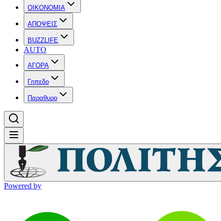
OIKONOMIA
ΑΠΟΨΕΙΣ
BUZZLIFE
AUTO
ΑΓΟΡΑ
Γηπεδο
Παραθυρο
Powered by