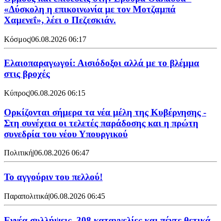
«Δύσκολη η επικοινωνία με τον Μοτζαμπά
Χαμενεΐ», λέει ο Πεζεσκιάν.
Κόσμος
|
06.08.2026 06:17
Ελαιοπαραγωγοί: Αισιόδοξοι αλλά με το βλέμμα
στις βροχές
Κύπρος
|
06.08.2026 06:15
Ορκίζονται σήμερα τα νέα μέλη της Κυβέρνησης -
Στη συνέχεια οι τελετές παράδοσης και η πρώτη
συνεδρία του νέου Υπουργικού
Πολιτική
|
06.08.2026 06:47
Το αγγούριν του πελλού!
Παραπολιτικά
|
06.08.2026 06:45
Εννέα συλλήψεις, 308 καταγγελίες και πέντε θετικά