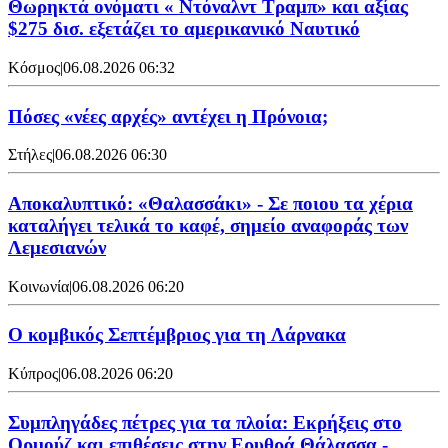
Θωρηκτά ονόματι « Ντόναλντ Τραμπ» και αξίας
$275 δισ. εξετάζει το αμερικανικό Ναυτικό
Κόσμος
|
06.08.2026 06:32
Πόσες «νέες αρχές» αντέχει η Πρόνοια;
Στήλες
|
06.08.2026 06:30
Αποκαλυπτικό: «Θαλασσάκι» - Σε ποιου τα χέρια
καταλήγει τελικά το καφέ, σημείο αναφοράς των
Λεμεσιανών
Κοινωνία
|
06.08.2026 06:20
Ο κομβικός Σεπτέμβριος για τη Λάρνακα
Κύπρος
|
06.08.2026 06:20
Συμπληγάδες πέτρες για τα πλοία: Εκρήξεις στο
Ορμούζ και επιθέσεις στην Ερυθρά Θάλασσα -