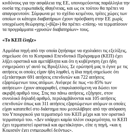
κινδύνους για την ασφάλεια της ΕΕ, υπονομεύοντας παράλληλα την
ουσία της ευρωπαϊκής ιθαγένειας, και ως εκ τούτου θα πρέπει να
απαγορευτούν. Σύμφωνα με το σχέδιο κειμένου, τρίτες χώρες των
οποίων οι κάτοχοι διαβατήριων έχουν πρόσβαση στην ΕΕ χωρίς
υποχρέωση θεώρησης («βίζα») θα πρέπει -επίσης- να τερματίσουν
τα προγράμματα «χρυσών διαβατηρίων» τους.
«Το ΚΕΠ έληξε»
Αρμόδια πηγή από την οποία ζητήσαμε να σχολιάσει τις εξελίξεις,
σημείωσε ότι το Κυπριακό Επενδυτικό Πρόγραμμα (ΚΕΠ) έχει
λήξει οριστικά και αμετάβλητα και ότι η κυβέρνηση έχει ήδη
ενημερώσει γι' αυτό τις Βρυξέλλες. Σε ερώτησή μας τι έγινε με τις
αιτήσεις οι οποίες είχαν ήδη ληφθεί, η ίδια πηγή σημείωσε ότι
εξετάστηκαν 691 αιτήσεις επενδυτών και 722 αιτήσεις
εξαρτώμενων τους ατόμων. Ανέφερε δε πως «το 85% των
αιτήσεων» έχουν απορριφθεί, επιφυλασσόμενη να δώσει τον
ακριβή αριθμό τους. Στις πιο πάνω αιτήσεις, εξήγησε, στον
συνολικό δηλαδή αριθμό, περιλαμβάνονται και 105 αιτήσεις
επενδυτών όπως και 311 αιτήσεις εξαρτώμενων ατόμων οι οποίες
είχαν κατατεθεί στο διάστημα που μεσολάβησε από την απόφαση
του Υπουργικού για τερματισμό του ΚΕΠ μέχρι και τον οριστικό
τερματισμό του. «Δεν υπάρχει καμία πλέον εκκρεμότητα, το ΚΕΠ
έχει τερματιστεί οριστικά και αμετάκλητα», είπε η πηγή, «και η
Κομισιόν έχει ενημερωθεί δεόντως».