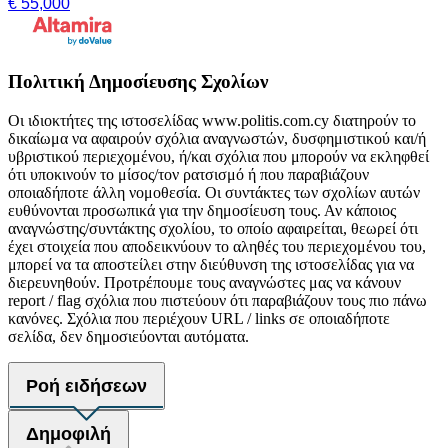
€ 55,000
Πολιτική Δημοσίευσης Σχολίων
Οι ιδιοκτήτες της ιστοσελίδας www.politis.com.cy διατηρούν το
δικαίωμα να αφαιρούν σχόλια αναγνωστών, δυσφημιστικού και/ή
υβριστικού περιεχομένου, ή/και σχόλια που μπορούν να εκληφθεί
ότι υποκινούν το μίσος/τον ρατσισμό ή που παραβιάζουν
οποιαδήποτε άλλη νομοθεσία. Οι συντάκτες των σχολίων αυτών
ευθύνονται προσωπικά για την δημοσίευση τους. Αν κάποιος
αναγνώστης/συντάκτης σχολίου, το οποίο αφαιρείται, θεωρεί ότι
έχει στοιχεία που αποδεικνύουν το αληθές του περιεχομένου του,
μπορεί να τα αποστείλει στην διεύθυνση της ιστοσελίδας για να
διερευνηθούν. Προτρέπουμε τους αναγνώστες μας να κάνουν
report / flag σχόλια που πιστεύουν ότι παραβιάζουν τους πιο πάνω
κανόνες. Σχόλια που περιέχουν URL / links σε οποιαδήποτε
σελίδα, δεν δημοσιεύονται αυτόματα.
Ροή ειδήσεων
Δημοφιλή