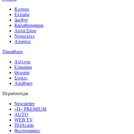
Κυπρος
Ελλαδα
Διεθνη
Καλαθοσφαιρα
Αλλα Σπορ
Ντριμπλες
Αποψεις
Παραθυρο
Ατζεντα
Επικαιρα
Θεματα
Στηλες
Αποθηκη
Περισσοτερα
Newsletter
«Π» PREMIUM
AUTO
WEB TV
ΠΟΛcasts
Φωτογραφιες