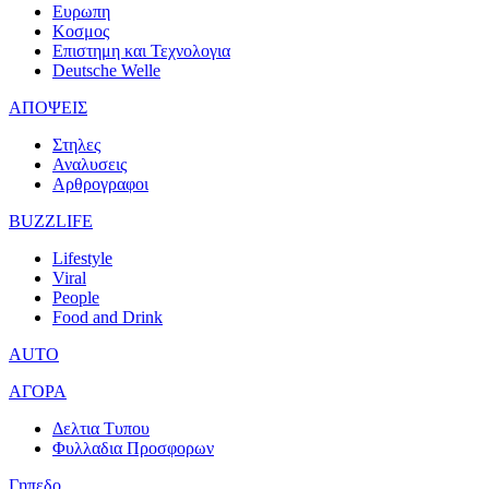
Ευρωπη
Κοσμος
Επιστημη και Τεχνολογια
Deutsche Welle
ΑΠΟΨΕΙΣ
Στηλες
Αναλυσεις
Αρθρογραφοι
BUZZLIFE
Lifestyle
Viral
People
Food and Drink
AUTO
ΑΓΟΡΑ
Δελτια Τυπου
Φυλλαδια Προσφορων
Γηπεδο