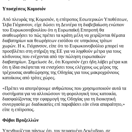
Υποσχέσεις Κομισιόν
Από πλευράς της Κομισιόν, η επίτροπος Εσωτερικών Υποθέσεων,
Ίλβα Γιόχανσον, είχε δώσει τη Δευτέρα τη διαβεβαίωση ενώπιον
του Ευρωκοινοβουλίου ότι η Ευρωπαϊκή Επιτροπή θα
αναθεωρήσει το πώς πρέπει τα κράτη μέλη να χειρίζονται θέματα
διαβατηρίων και θεωρήσεων εισόδου σε υπηκόους τρίτων
χωρών. Η κ. Γιόχανσον, είπε ότι το Ευρωκοινοβούλιο μπορεί να
προσβλέπει στη στήριξη της ΕΕ για να ληφθούν μέτρα για τους
κίνδυνους που ενέχονται από την πώληση ευρωπαϊκών
διαβατηρίων. Σημείωσε δε, ότι Κομισιόν έχει ήδη λάβει μέτρα και
ότι η ίδια σκέφτεται να ενισχύσει τους ελέγχους ως μέρος της
τρέχουσας αναθεώρησης της Οδηγίας για τους μακροχρόνιους
κατοίκους από τρίτες χώρες.
«Πρέπει να αποτρέψουμε ανθρώπους που χρησιμοποιούν αυτά τα
συστήματα για να αλλοιώσουν τη φορολογική τους κατοικία,
διασφαλίζοντας την εφαρμογή της Οδηγίας για τη διοικητική
συνεργασία με διαδικασίες επί παραβάσει εάν είναι απαραίτητο,»
είπε η επίτροπος.
Φόβοι Βρυξελλών
Υπενθυμίζεται πάντως ότι, τον περασμένο Δεκέμβριο, σε