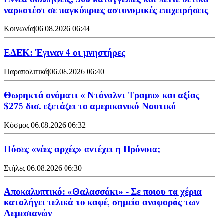
ναρκοτέστ σε παγκύπριες αστυνομικές επιχειρήσεις
Κοινωνία
|
06.08.2026 06:44
ΕΔΕΚ: Έγιναν 4 οι μνηστήρες
Παραπολιτικά
|
06.08.2026 06:40
Θωρηκτά ονόματι « Ντόναλντ Τραμπ» και αξίας
$275 δισ. εξετάζει το αμερικανικό Ναυτικό
Κόσμος
|
06.08.2026 06:32
Πόσες «νέες αρχές» αντέχει η Πρόνοια;
Στήλες
|
06.08.2026 06:30
Αποκαλυπτικό: «Θαλασσάκι» - Σε ποιου τα χέρια
καταλήγει τελικά το καφέ, σημείο αναφοράς των
Λεμεσιανών