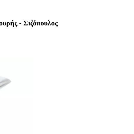
υρής - Σιζόπουλος