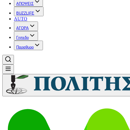
ΑΠΟΨΕΙΣ
BUZZLIFE
AUTO
ΑΓΟΡΑ
Γηπεδο
Παραθυρο