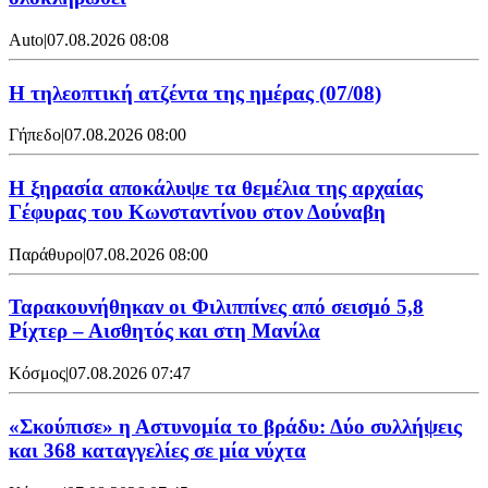
Auto
|
07.08.2026 08:08
Η τηλεοπτική ατζέντα της ημέρας (07/08)
Γήπεδο
|
07.08.2026 08:00
Η ξηρασία αποκάλυψε τα θεμέλια της αρχαίας
Γέφυρας του Κωνσταντίνου στον Δούναβη
Παράθυρο
|
07.08.2026 08:00
Ταρακουνήθηκαν οι Φιλιππίνες από σεισμό 5,8
Ρίχτερ – Αισθητός και στη Μανίλα
Κόσμος
|
07.08.2026 07:47
«Σκούπισε» η Αστυνομία το βράδυ: Δύο συλλήψεις
και 368 καταγγελίες σε μία νύχτα