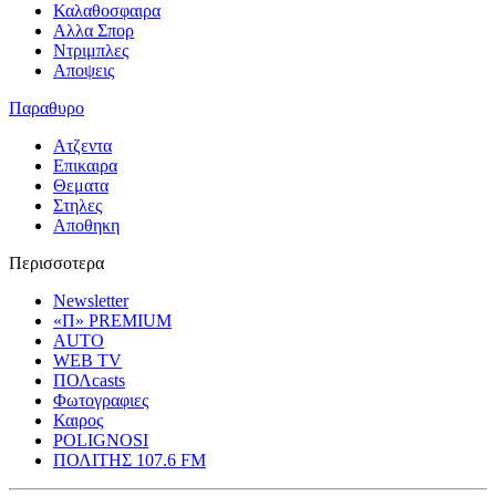
Καλαθοσφαιρα
Αλλα Σπορ
Ντριμπλες
Αποψεις
Παραθυρο
Ατζεντα
Επικαιρα
Θεματα
Στηλες
Αποθηκη
Περισσοτερα
Newsletter
«Π» PREMIUM
AUTO
WEB TV
ΠΟΛcasts
Φωτογραφιες
Καιρος
POLIGNOSI
ΠΟΛΙΤΗΣ 107.6 FM