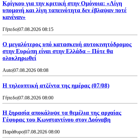
Κρίγκου για την κριτική στην Ομόνοια: «Λίγη
υπομονή και λίγη ταπεινότητα δεν έβλαψαν ποτέ
κανέναν»
Γήπεδο
|
07.08.2026 08:15
Ο μεγαλύτερος υπό κατασκευή αυτοκινητόδρομος
στην Ευρώπη είναι στην Ελλάδα – Πότε θα
ολοκληρωθεί
Auto
|
07.08.2026 08:08
Η τηλεοπτική ατζέντα της ημέρας (07/08)
Γήπεδο
|
07.08.2026 08:00
Η ξηρασία αποκάλυψε τα θεμέλια της αρχαίας
Γέφυρας του Κωνσταντίνου στον Δούναβη
Παράθυρο
|
07.08.2026 08:00