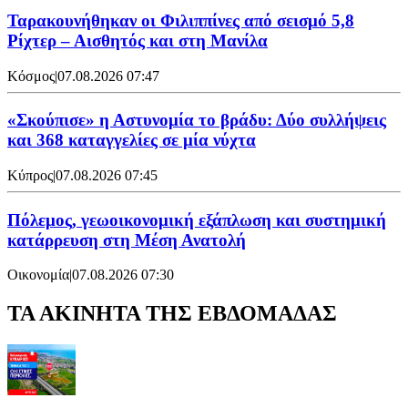
Ταρακουνήθηκαν οι Φιλιππίνες από σεισμό 5,8
Ρίχτερ – Αισθητός και στη Μανίλα
Κόσμος
|
07.08.2026 07:47
«Σκούπισε» η Αστυνομία το βράδυ: Δύο συλλήψεις
και 368 καταγγελίες σε μία νύχτα
Κύπρος
|
07.08.2026 07:45
Πόλεμος, γεωοικονομική εξάπλωση και συστημική
κατάρρευση στη Μέση Ανατολή
Οικονομία
|
07.08.2026 07:30
ΤΑ ΑΚΙΝΗΤΑ ΤΗΣ ΕΒΔΟΜΑΔΑΣ