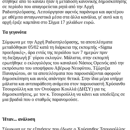
στήθηκε από το κανάλι ήταν η μετάδοση κανονικής δημοσκόπησης
σε περίοδο που απαγορεύεται ρητά από την Αρχή
Ραδιοτηλεόρασης. Λειτούργησαν αφενός παράνομα και αφετέρου
με αθέμιτα ανταγωνιστικά μέσα στα άλλα κανάλια, γι' αυτό και η
αρχή έριξε καμπάνα στο Σίγμα 17 χιλιάδων ευρώ.
Τα γεγονότα
Σύμφωνα με την Αρχή Ραδιοτηλεόρασης, τα αποτελέσματα
μεταδόθηκαν 05/02 κατά τη διάρκεια της εκπομπής «Sigma
προεδρικές», άρα εντός της περιόδου των 7 ημερών πριν
τη διεξαγωγή β΄ γύρου εκλογών. Μάλιστα, στην εκπομπή
ερωτήθηκε ο εκλογολόγος του καναλιού Νάσιος Ορεινός από την
εκπρόσωπο του υποψήφιου Αβέρωφ Νεοφύτου, Τζώρτζια
Παναγιώτου, αν τα αποτελέσματα που παρουσιάζονται αφορούν
δημοσκόπηση και αυτός απάντησε θετικά. Στην ίδια μέρα υπήρχε
μάλιστα και αντιπαράθεση ανάμεσα στον παρουσιαστή Χρύσανθο
Τσουρούλλη και τον Ονούφριο Κουλλά (ΔΗΣΥ) για τις
δημοσκοπήσεις, με τον κ. Τσουρούλλη να κάνει και υποδείξεις σε
μια βραδιά που ο σταθμός παρανομούσε.
Ήταν... ανάλυση
Σύμφωνα με τις εξηγήσεις που έδωσε ο Χρύσανθος Τσουρούλλης