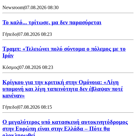
Newsroom
|
07.08.2026 08:30
Το καλό... τρίτωσε, μα δεν παρασύρεται
Γήπεδο
|
07.08.2026 08:23
Τραμπ: «Τελειώνει πολύ σύντομα ο πόλεμος με το
Ιράν
Κόσμος
|
07.08.2026 08:23
Κρίγκου για την κριτική στην Ομόνοια: «Λίγη
υπομονή και λίγη ταπεινότητα δεν έβλαψαν ποτέ
κανέναν»
Γήπεδο
|
07.08.2026 08:15
Ο μεγαλύτερος υπό κατασκευή αυτοκινητόδρομος
στην Ευρώπη είναι στην Ελλάδα – Πότε θα
ολοκληρωθεί