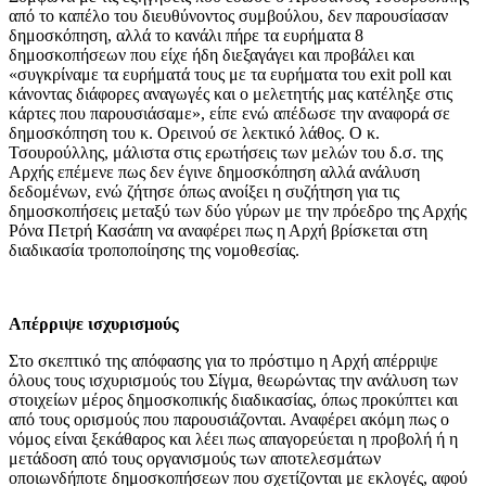
από το καπέλο του διευθύνοντος συμβούλου, δεν παρουσίασαν
δημοσκόπηση, αλλά το κανάλι πήρε τα ευρήματα 8
δημοσκοπήσεων που είχε ήδη διεξαγάγει και προβάλει και
«συγκρίναμε τα ευρήματά τους με τα ευρήματα του exit poll και
κάνοντας διάφορες αναγωγές και ο μελετητής μας κατέληξε στις
κάρτες που παρουσιάσαμε», είπε ενώ απέδωσε την αναφορά σε
δημοσκόπηση του κ. Ορεινού σε λεκτικό λάθος. Ο κ.
Τσουρούλλης, μάλιστα στις ερωτήσεις των μελών του δ.σ. της
Αρχής επέμενε πως δεν έγινε δημοσκόπηση αλλά ανάλυση
δεδομένων, ενώ ζήτησε όπως ανοίξει η συζήτηση για τις
δημοσκοπήσεις μεταξύ των δύο γύρων με την πρόεδρο της Αρχής
Ρόνα Πετρή Κασάπη να αναφέρει πως η Αρχή βρίσκεται στη
διαδικασία τροποποίησης της νομοθεσίας.
Απέρριψε ισχυρισμούς
Στο σκεπτικό της απόφασης για το πρόστιμο η Αρχή απέρριψε
όλους τους ισχυρισμούς του Σίγμα, θεωρώντας την ανάλυση των
στοιχείων μέρος δημοσκοπικής διαδικασίας, όπως προκύπτει και
από τους ορισμούς που παρουσιάζονται. Αναφέρει ακόμη πως ο
νόμος είναι ξεκάθαρος και λέει πως απαγορεύεται η προβολή ή η
μετάδοση από τους οργανισμούς των αποτελεσμάτων
οποιωνδήποτε δημοσκοπήσεων που σχετίζονται με εκλογές, αφού