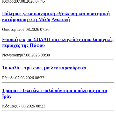
Κύπρος
|
07.08.2026 07:45
Πόλεμος, γεωοικονομική εξάπλωση και συστημική
κατάρρευση στη Μέση Ανατολή
Οικονομία
|
07.08.2026 07:30
Επισκέψεις σε ΣΟΔΑΠ και πληγείσες αμπελουργικές
περιοχές της Πάφου
Newsroom
|
07.08.2026 08:30
Το καλό... τρίτωσε, μα δεν παρασύρεται
Γήπεδο
|
07.08.2026 08:23
Τραμπ: «Τελειώνει πολύ σύντομα ο πόλεμος με το
Ιράν
Κόσμος
|
07.08.2026 08:23