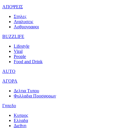
ΑΠΟΨΕΙΣ
Στηλες
Αναλυσεις
Αρθρογραφοι
BUZZLIFE
Lifestyle
Viral
People
Food and Drink
AUTO
ΑΓΟΡΑ
Δελτια Τυπου
Φυλλαδια Προσφορων
Γηπεδο
Κυπρος
Ελλαδα
Διεθνη