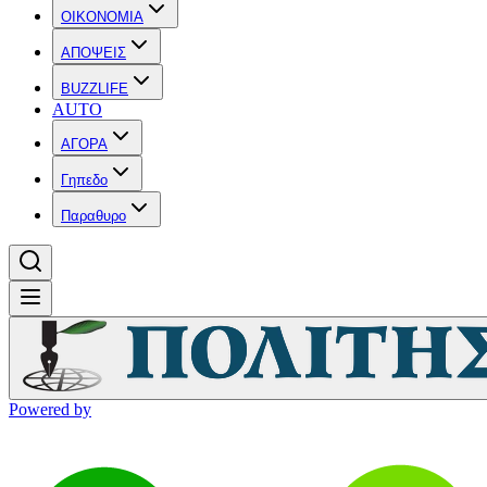
OIKONOMIA
ΑΠΟΨΕΙΣ
BUZZLIFE
AUTO
ΑΓΟΡΑ
Γηπεδο
Παραθυρο
Powered by