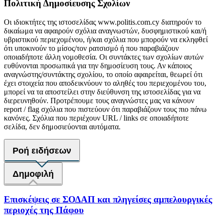
Πολιτική Δημοσίευσης Σχολίων
Οι ιδιοκτήτες της ιστοσελίδας www.politis.com.cy διατηρούν το
δικαίωμα να αφαιρούν σχόλια αναγνωστών, δυσφημιστικού και/ή
υβριστικού περιεχομένου, ή/και σχόλια που μπορούν να εκληφθεί
ότι υποκινούν το μίσος/τον ρατσισμό ή που παραβιάζουν
οποιαδήποτε άλλη νομοθεσία. Οι συντάκτες των σχολίων αυτών
ευθύνονται προσωπικά για την δημοσίευση τους. Αν κάποιος
αναγνώστης/συντάκτης σχολίου, το οποίο αφαιρείται, θεωρεί ότι
έχει στοιχεία που αποδεικνύουν το αληθές του περιεχομένου του,
μπορεί να τα αποστείλει στην διεύθυνση της ιστοσελίδας για να
διερευνηθούν. Προτρέπουμε τους αναγνώστες μας να κάνουν
report / flag σχόλια που πιστεύουν ότι παραβιάζουν τους πιο πάνω
κανόνες. Σχόλια που περιέχουν URL / links σε οποιαδήποτε
σελίδα, δεν δημοσιεύονται αυτόματα.
Ροή ειδήσεων
Δημοφιλή
Επισκέψεις σε ΣΟΔΑΠ και πληγείσες αμπελουργικές
περιοχές της Πάφου