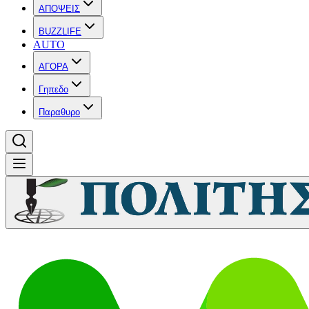
ΑΠΟΨΕΙΣ
BUZZLIFE
AUTO
ΑΓΟΡΑ
Γηπεδο
Παραθυρο