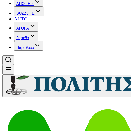
ΑΠΟΨΕΙΣ
BUZZLIFE
AUTO
ΑΓΟΡΑ
Γηπεδο
Παραθυρο