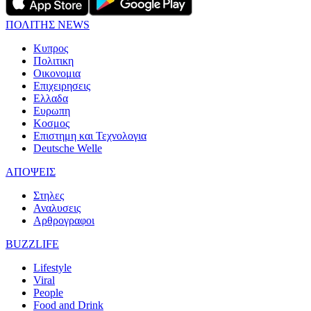
ΠΟΛΙΤΗΣ NEWS
Κυπρος
Πολιτικη
Οικονομια
Επιχειρησεις
Ελλαδα
Ευρωπη
Κοσμος
Επιστημη και Τεχνολογια
Deutsche Welle
ΑΠΟΨΕΙΣ
Στηλες
Αναλυσεις
Αρθρογραφοι
BUZZLIFE
Lifestyle
Viral
People
Food and Drink