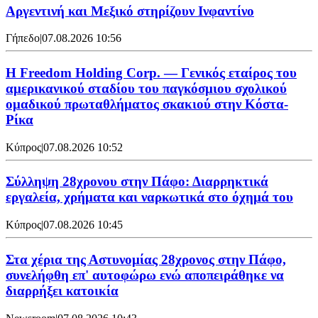
Αργεντινή και Μεξικό στηρίζουν Ινφαντίνο
Γήπεδο
|
07.08.2026 10:56
Η Freedom Holding Corp. — Γενικός εταίρος του
αμερικανικού σταδίου του παγκόσμιου σχολικού
ομαδικού πρωταθλήματος σκακιού στην Κόστα-
Ρίκα
Κύπρος
|
07.08.2026 10:52
Σύλληψη 28χρονου στην Πάφο: Διαρρηκτικά
εργαλεία, χρήματα και ναρκωτικά στο όχημά του
Κύπρος
|
07.08.2026 10:45
Στα χέρια της Αστυνομίας 28χρονος στην Πάφο,
συνελήφθη επ' αυτοφώρω ενώ αποπειράθηκε να
διαρρήξει κατοικία