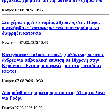
εργαλεία, χρήματα και ναρκωτικά στο όχημά του
Κύπρος
|
07.08.2026 10:45
Στα χέρια της Αστυνομίας 28χρονος στην Πάφο,
συνελήφθη επ' αυτοφώρω ενώ αποπειράθηκε να
διαρρήξει κατοικία
Newsroom
|
07.08.2026 10:43
Κατεχόμενα: Πολυετείς ποινές φυλάκισης σε πέντε
άνδρες για σεξουαλική επίθεση σε 18χρονη στην
Κερύνεια - Ένταση και φωνές μετά τις καταδίκες
(φώτο)
Κύπρος
|
07.08.2026 10:30
Απορρίφθηκε η πρώτη πρόταση της Μπαρτσελόνα
για Ρόδρι
Γήπεδο
|
07.08.2026 10:29