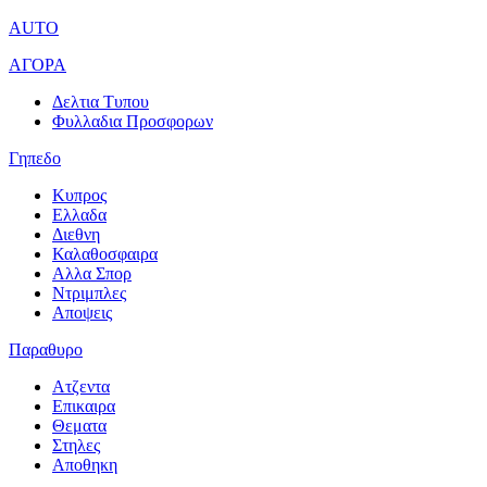
AUTO
ΑΓΟΡΑ
Δελτια Τυπου
Φυλλαδια Προσφορων
Γηπεδο
Κυπρος
Ελλαδα
Διεθνη
Καλαθοσφαιρα
Αλλα Σπορ
Ντριμπλες
Αποψεις
Παραθυρο
Ατζεντα
Επικαιρα
Θεματα
Στηλες
Αποθηκη