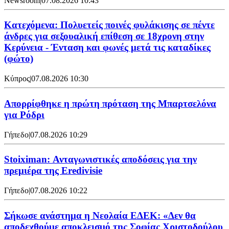
Newsroom
|
07.08.2026 10:43
Κατεχόμενα: Πολυετείς ποινές φυλάκισης σε πέντε
άνδρες για σεξουαλική επίθεση σε 18χρονη στην
Κερύνεια - Ένταση και φωνές μετά τις καταδίκες
(φώτο)
Κύπρος
|
07.08.2026 10:30
Απορρίφθηκε η πρώτη πρόταση της Μπαρτσελόνα
για Ρόδρι
Γήπεδο
|
07.08.2026 10:29
Stoiximan: Ανταγωνιστικές αποδόσεις για την
πρεμιέρα της Eredivisie
Γήπεδο
|
07.08.2026 10:22
Σήκωσε ανάστημα η Νεολαία ΕΔΕΚ: «Δεν θα
αποδεχθούμε αποκλεισμό της Σοφίας Χριστοδούλου