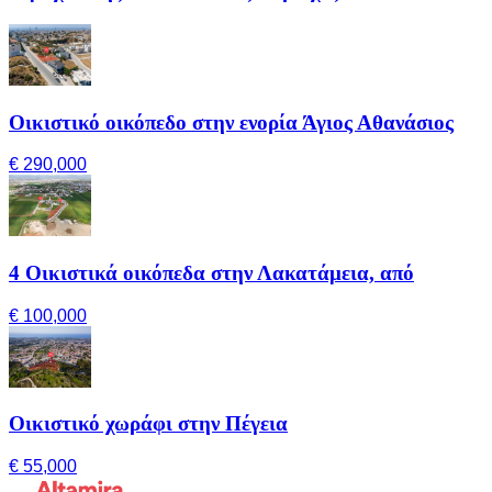
Οικιστικό οικόπεδο στην ενορία Άγιος Αθανάσιος
€ 290,000
4 Οικιστικά οικόπεδα στην Λακατάμεια, από
€ 100,000
Οικιστικό χωράφι στην Πέγεια
€ 55,000