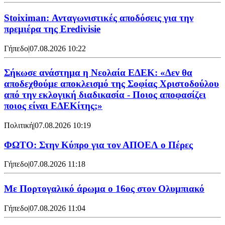
Stoiximan: Ανταγωνιστικές αποδόσεις για την
πρεμιέρα της Eredivisie
Γήπεδο
|
07.08.2026 10:22
Σήκωσε ανάστημα η Νεολαία ΕΔΕΚ: «Δεν θα
αποδεχθούμε αποκλεισμό της Σοφίας Χριστοδούλου
από την εκλογική διαδικασία - Ποιος αποφασίζει
ποιος είναι ΕΔΕΚίτης;»
Πολιτική
|
07.08.2026 10:19
ΦΩΤΟ: Στην Κύπρο για τον ΑΠΟΕΛ ο Πέρες
Γήπεδο
|
07.08.2026 11:18
Με Πορτογαλικό άρωμα ο 16ος στον Ολυμπιακό
Γήπεδο
|
07.08.2026 11:04