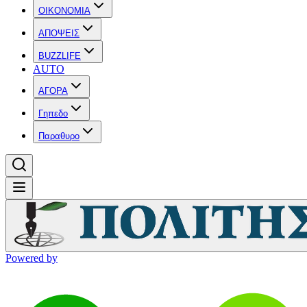
OIKONOMIA
ΑΠΟΨΕΙΣ
BUZZLIFE
AUTO
ΑΓΟΡΑ
Γηπεδο
Παραθυρο
Powered by