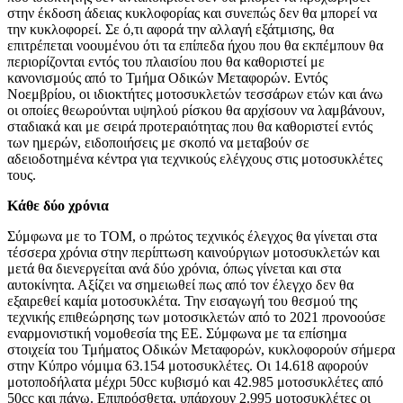
στην έκδοση άδειας κυκλοφορίας και συνεπώς δεν θα μπορεί να
την κυκλοφορεί. Σε ό,τι αφορά την αλλαγή εξάτμισης, θα
επιτρέπεται νοουμένου ότι τα επίπεδα ήχου που θα εκπέμπουν θα
περιορίζονται εντός του πλαισίου που θα καθοριστεί με
κανονισμούς από το Τμήμα Οδικών Μεταφορών. Εντός
Νοεμβρίου, οι ιδιοκτήτες μοτοσυκλετών τεσσάρων ετών και άνω
οι οποίες θεωρούνται υψηλού ρίσκου θα αρχίσουν να λαμβάνουν,
σταδιακά και με σειρά προτεραιότητας που θα καθοριστεί εντός
των ημερών, ειδοποιήσεις με σκοπό να μεταβούν σε
αδειοδοτημένα κέντρα για τεχνικούς ελέγχους στις μοτοσυκλέτες
τους.
Κάθε δύο χρόνια
Σύμφωνα με το ΤΟΜ, ο πρώτος τεχνικός έλεγχος θα γίνεται στα
τέσσερα χρόνια στην περίπτωση καινούργιων μοτοσυκλετών και
μετά θα διενεργείται ανά δύο χρόνια, όπως γίνεται και στα
αυτοκίνητα. Αξίζει να σημειωθεί πως από τον έλεγχο δεν θα
εξαιρεθεί καμία μοτοσυκλέτα. Την εισαγωγή του θεσμού της
τεχνικής επιθεώρησης των μοτοσικλετών από το 2021 προνοούσε
εναρμονιστική νομοθεσία της ΕΕ. Σύμφωνα με τα επίσημα
στοιχεία του Τμήματος Οδικών Μεταφορών, κυκλοφορούν σήμερα
στην Κύπρο νόμιμα 63.154 μοτοσυκλέτες. Οι 14.618 αφορούν
μοτοποδήλατα μέχρι 50cc κυβισμό και 42.985 μοτοσυκλέτες από
50cc και πάνω. Επιπρόσθετα, υπάρχουν 2.995 μοτοσυκλέτες οι