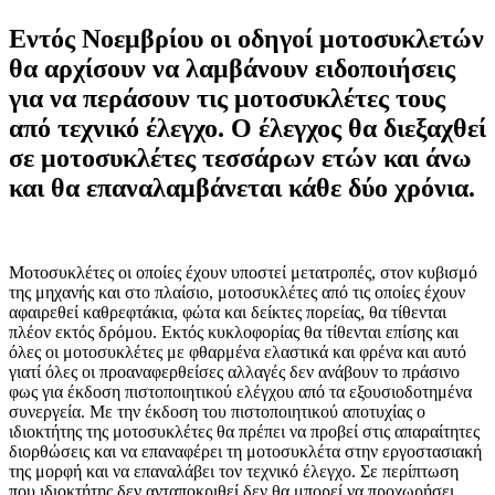
Εντός Νοεμβρίου οι οδηγοί μοτοσυκλετών
θα αρχίσουν να λαμβάνουν ειδοποιήσεις
για να περάσουν τις μοτοσυκλέτες τους
από τεχνικό έλεγχο. Ο έλεγχος θα διεξαχθεί
σε μοτοσυκλέτες τεσσάρων ετών και άνω
και θα επαναλαμβάνεται κάθε δύο χρόνια.
Μ
οτοσυκλέτες οι οποίες έχουν υποστεί μετατροπές, στον κυβισμό
της μηχανής και στο πλαίσιο, μοτοσυκλέτες από τις οποίες έχουν
αφαιρεθεί καθρεφτάκια, φώτα και δείκτες πορείας, θα τίθενται
πλέον εκτός δρόμου. Εκτός κυκλοφορίας θα τίθενται επίσης και
όλες οι μοτοσυκλέτες με φθαρμένα ελαστικά και φρένα και αυτό
γιατί όλες οι προαναφερθείσες αλλαγές δεν ανάβουν το πράσινο
φως για έκδοση πιστοποιητικού ελέγχου από τα εξουσιοδοτημένα
συνεργεία. Με την έκδοση του πιστοποιητικού αποτυχίας ο
ιδιοκτήτης της μοτοσυκλέτες θα πρέπει να προβεί στις απαραίτητες
διορθώσεις και να επαναφέρει τη μοτοσυκλέτα στην εργοστασιακή
της μορφή και να επαναλάβει τον τεχνικό έλεγχο. Σε περίπτωση
που ιδιοκτήτης δεν ανταποκριθεί δεν θα μπορεί να προχωρήσει