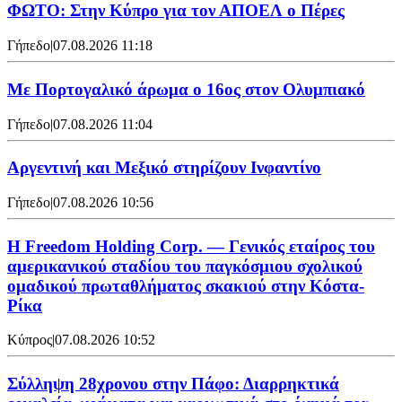
ΦΩΤΟ: Στην Κύπρο για τον ΑΠΟΕΛ ο Πέρες
Γήπεδο
|
07.08.2026 11:18
Με Πορτογαλικό άρωμα ο 16ος στον Ολυμπιακό
Γήπεδο
|
07.08.2026 11:04
Αργεντινή και Μεξικό στηρίζουν Ινφαντίνο
Γήπεδο
|
07.08.2026 10:56
Η Freedom Holding Corp. — Γενικός εταίρος του
αμερικανικού σταδίου του παγκόσμιου σχολικού
ομαδικού πρωταθλήματος σκακιού στην Κόστα-
Ρίκα
Κύπρος
|
07.08.2026 10:52
Σύλληψη 28χρονου στην Πάφο: Διαρρηκτικά