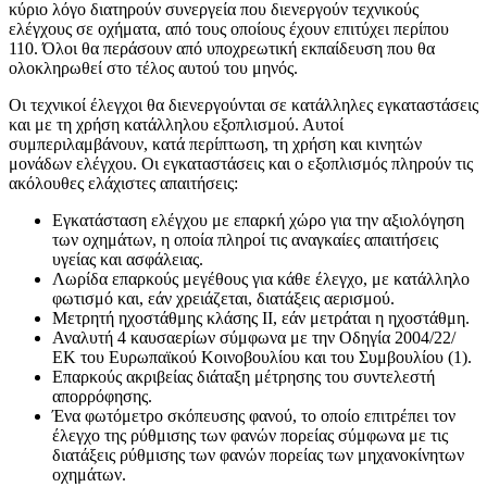
κύριο λόγο διατηρούν συνεργεία που διενεργούν τεχνικούς
ελέγχους σε οχήματα, από τους οποίους έχουν επιτύχει περίπου
110. Όλοι θα περάσουν από υποχρεωτική εκπαίδευση που θα
ολοκληρωθεί στο τέλος αυτού του μηνός.
Οι τεχνικοί έλεγχοι θα διενεργούνται σε κατάλληλες εγκαταστάσεις
και με τη χρήση κατάλληλου εξοπλισμού. Αυτοί
συμπεριλαμβάνουν, κατά περίπτωση, τη χρήση και κινητών
μονάδων ελέγχου. Οι εγκαταστάσεις και ο εξοπλισμός πληρούν τις
ακόλουθες ελάχιστες απαιτήσεις:
Εγκατάσταση ελέγχου με επαρκή χώρο για την αξιολόγηση
των οχημάτων, η οποία πληροί τις αναγκαίες απαιτήσεις
υγείας και ασφάλειας.
Λωρίδα επαρκούς μεγέθους για κάθε έλεγχο, με κατάλληλο
φωτισμό και, εάν χρειάζεται, διατάξεις αερισμού.
Μετρητή ηχοστάθμης κλάσης ΙΙ, εάν μετράται η ηχοστάθμη.
Αναλυτή 4 καυσαερίων σύμφωνα με την Οδηγία 2004/22/
ΕΚ του Ευρωπαϊκού Κοινοβουλίου και του Συμβουλίου (1).
Επαρκούς ακριβείας διάταξη μέτρησης του συντελεστή
απορρόφησης.
Ένα φωτόμετρο σκόπευσης φανού, το οποίο επιτρέπει τον
έλεγχο της ρύθμισης των φανών πορείας σύμφωνα με τις
διατάξεις ρύθμισης των φανών πορείας των μηχανοκίνητων
οχημάτων.