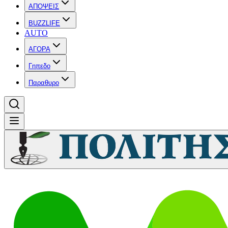
ΑΠΟΨΕΙΣ
BUZZLIFE
AUTO
ΑΓΟΡΑ
Γηπεδο
Παραθυρο