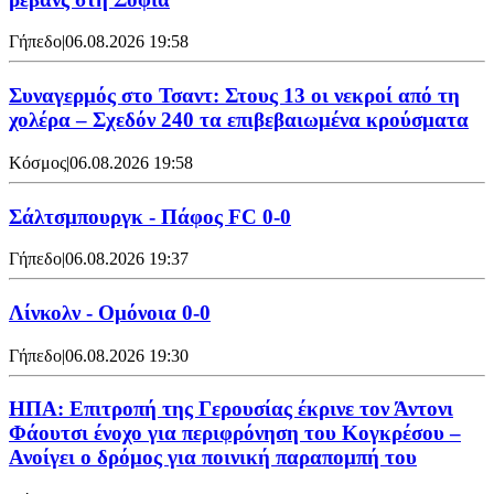
Γήπεδο
|
06.08.2026 19:58
Συναγερμός στο Τσαντ: Στους 13 οι νεκροί από τη
χολέρα – Σχεδόν 240 τα επιβεβαιωμένα κρούσματα
Κόσμος
|
06.08.2026 19:58
Σάλτσμπουργκ - Πάφος FC 0-0
Γήπεδο
|
06.08.2026 19:37
Λίνκολν - Ομόνοια 0-0
Γήπεδο
|
06.08.2026 19:30
ΗΠΑ: Επιτροπή της Γερουσίας έκρινε τον Άντονι
Φάουτσι ένοχο για περιφρόνηση του Κογκρέσου –
Ανοίγει ο δρόμος για ποινική παραπομπή του