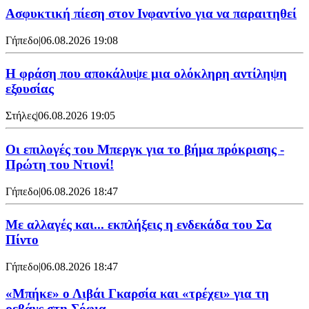
Ασφυκτική πίεση στον Ινφαντίνο για να παραιτηθεί
Γήπεδο
|
06.08.2026 19:08
Η φράση που αποκάλυψε μια ολόκληρη αντίληψη
εξουσίας
Στήλες
|
06.08.2026 19:05
Οι επιλογές του Μπεργκ για το βήμα πρόκρισης -
Πρώτη του Ντιονί!
Γήπεδο
|
06.08.2026 18:47
Με αλλαγές και... εκπλήξεις η ενδεκάδα του Σα
Πίντο
Γήπεδο
|
06.08.2026 18:47
«Μπήκε» ο Λιβάι Γκαρσία και «τρέχει» για τη
ρεβάνς στη Σόφια