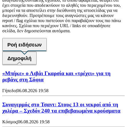
αναγνώστης/συντάκτης σχολίου, το οποίο αφαιρείται, θεωρεί ότι
έχει στοιχεία που αποδεικνύουν το αληθές του περιεχομένου του,
μπορεί να τα αποστείλει στην διεύθυνση της ιστοσελίδας για να
διερευνηθούν. Προτρέπουμε τους αναγνώστες μας να κάνουν
report / flag σχόλια που πιστεύουν ότι παραβιάζουν τους πιο πάνω
κανόνες. Σχόλια που περιέχουν URL / links σε οποιαδήποτε
σελίδα, δεν δημοσιεύονται αυτόματα.
Ροή ειδήσεων
Δημοφιλή
«Μπήκε» ο Λιβάι Γκαρσία και «τρέχει» για τη
ρεβάνς στη Σόφια
Γήπεδο
|
06.08.2026 19:58
Συναγερμός στο Τσαντ: Στους 13 οι νεκροί από τη
χολέρα – Σχεδόν 240 τα επιβεβαιωμένα κρούσματα
Κόσμος
|
06.08.2026 19:58