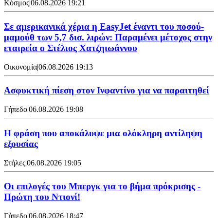
Κόσμος
|
06.08.2026 19:21
Σε αμερικανικά χέρια η EasyJet έναντι του ποσού-
μαμούθ των 5,7 δισ. λιρών: Παραμένει μέτοχος στην
εταιρεία ο Στέλιος Χατζηιωάννου
Οικονομία
|
06.08.2026 19:13
Ασφυκτική πίεση στον Ινφαντίνο για να παραιτηθεί
Γήπεδο
|
06.08.2026 19:08
Η φράση που αποκάλυψε μια ολόκληρη αντίληψη
εξουσίας
Στήλες
|
06.08.2026 19:05
Οι επιλογές του Μπεργκ για το βήμα πρόκρισης -
Πρώτη του Ντιονί!
Γήπεδο
|
06.08.2026 18:47