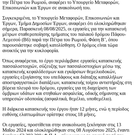
την Πέτρα του Ρωμιού, αναφέρει το Υπουργείο Μεταφορών,
Επικοινωνιών και Έργων σε ανακοίνωσή του.
Συγκεκριμένα, το Υπουργείο Μεταφορών, Επικοινωνιών και
Έργων, Τμήμα Δημοσίων Έργων, αναφέρει ότι ολοκληρώθηκαν
σήμερα, Παρασκευή 08/08/2025, οι εργασίες για την κατασκευή
μέτρων σταθεροποίησης τμήματος του παλαιού δρόμου Πάφου-
Λεμεσού (Β6) παρά την Πέτρα του Ρωμιού, Φάση Β’, όπου
παρουσιάστηκε σοβαρή κατολίσθηση. Ο δρόμος είναι τώρα
ανοικτός για την κυκλοφορία.
Όπως αναφέρεται, το έργο περιλάμβανε εργασίες κατασκευής
πασσαλοστοιχιών, σύζευξης των πασσαλοστοιχίων μέσω της
κατασκευής κεφαλόδεσμων και εγκάρσιων θεμελιοδοκών,
εργασίες εξυγίανσης του υπεδάφους και διάταξης καταλλήλων
αποστραγγιστικών διατάξεων, κατασκευής τοίχου αντιστήριξης στη
βόρεια πλευρά του δρόμου, εργασίες για τη διαχείριση των
όμβριων υδάτων και στηθαίων ασφαλείας, οδικής σήμανσης και
υπηρεσιών οδοποιίας (ασφαλτικά, θεμέλιο, υποθεμέλιο).
Η διάρκεια κατασκευής του έργου ήταν 12 μήνες, ενώ η περίοδος
ευθύνης ελαττωμάτων ορίστηκε στους 18 μήνες.
Οι εργασίες, προστίθεται στην ανακοίνωση ξεκίνησαν στις 13
Μαΐου 2024 και ολοκληρώθηκαν στις 08 Αυγούστου 2025, έναντι