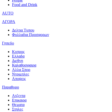
People
Food and Drink
AUTO
ΑΓΟΡΑ
Δελτια Τυπου
Φυλλαδια Προσφορων
Γηπεδο
Κυπρος
Ελλαδα
Διεθνη
Καλαθοσφαιρα
Αλλα Σπορ
Ντριμπλες
Αποψεις
Παραθυρο
Ατζεντα
Επικαιρα
Θεματα
Στηλες