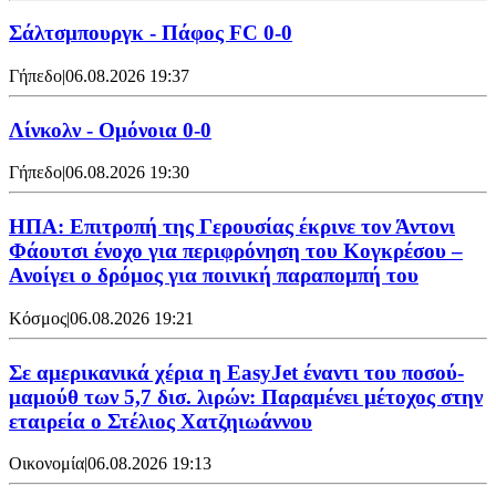
Σάλτσμπουργκ - Πάφος FC 0-0
Γήπεδο
|
06.08.2026 19:37
Λίνκολν - Ομόνοια 0-0
Γήπεδο
|
06.08.2026 19:30
ΗΠΑ: Επιτροπή της Γερουσίας έκρινε τον Άντονι
Φάουτσι ένοχο για περιφρόνηση του Κογκρέσου –
Ανοίγει ο δρόμος για ποινική παραπομπή του
Κόσμος
|
06.08.2026 19:21
Σε αμερικανικά χέρια η EasyJet έναντι του ποσού-
μαμούθ των 5,7 δισ. λιρών: Παραμένει μέτοχος στην
εταιρεία ο Στέλιος Χατζηιωάννου
Οικονομία
|
06.08.2026 19:13