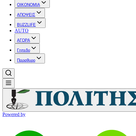
OIKONOMIA
ΑΠΟΨΕΙΣ
BUZZLIFE
AUTO
ΑΓΟΡΑ
Γηπεδο
Παραθυρο
Powered by