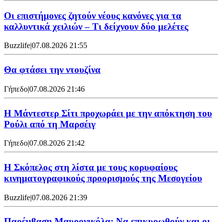
Οι επιστήμονες ζητούν νέους κανόνες για τα
καλλυντικά χειλιών – Τι δείχνουν δύο μελέτες
Buzzlife
|
07.08.2026 21:55
Θα φτάσει την ντουζίνα
Γήπεδο
|
07.08.2026 21:46
Η Μάντεστερ Σίτι προχωράει με την απόκτηση του
Ρούλι από τη Μαρσέιγ
Γήπεδο
|
07.08.2026 21:42
Η Σκόπελος στη λίστα με τους κορυφαίους
κινηματογραφικούς προορισμούς της Μεσογείου
Buzzlife
|
07.08.2026 21:39
Παρέμβαση Μαυρονικόλα: Να επικυρωθούν και οι