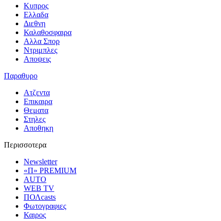
Κυπρος
Ελλαδα
Διεθνη
Καλαθοσφαιρα
Αλλα Σπορ
Ντριμπλες
Αποψεις
Παραθυρο
Ατζεντα
Επικαιρα
Θεματα
Στηλες
Αποθηκη
Περισσοτερα
Newsletter
«Π» PREMIUM
AUTO
WEB TV
ΠΟΛcasts
Φωτογραφιες
Καιρος