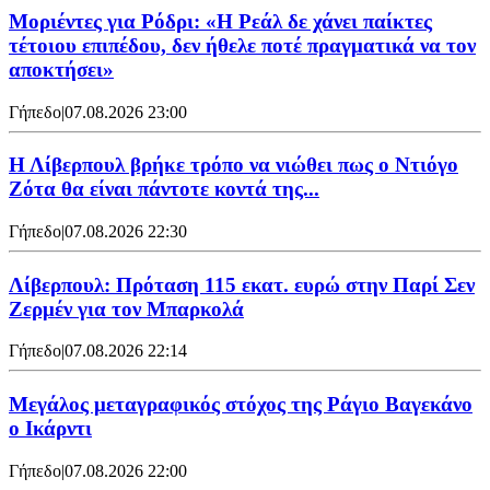
Μοριέντες για Ρόδρι: «Η Ρεάλ δε χάνει παίκτες
τέτοιου επιπέδου, δεν ήθελε ποτέ πραγματικά να τον
αποκτήσει»
Γήπεδο
|
07.08.2026 23:00
Η Λίβερπουλ βρήκε τρόπο να νιώθει πως ο Ντιόγο
Ζότα θα είναι πάντοτε κοντά της...
Γήπεδο
|
07.08.2026 22:30
Λίβερπουλ: Πρόταση 115 εκατ. ευρώ στην Παρί Σεν
Ζερμέν για τον Μπαρκολά
Γήπεδο
|
07.08.2026 22:14
Μεγάλος μεταγραφικός στόχος της Ράγιο Βαγεκάνο
ο Ικάρντι
Γήπεδο
|
07.08.2026 22:00