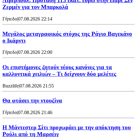
Λίβερπουλ: Πρόταση 115 εκατ. ευρώ στην Παρί Σεν
Ζερμέν για τον Μπαρκολά
Γήπεδο
|
07.08.2026 22:14
Μεγάλος μεταγραφικός στόχος της Ράγιο Βαγεκάνο
ο Ικάρντι
Γήπεδο
|
07.08.2026 22:00
Οι επιστήμονες ζητούν νέους κανόνες για τα
καλλυντικά χειλιών – Τι δείχνουν δύο μελέτες
Buzzlife
|
07.08.2026 21:55
Θα φτάσει την ντουζίνα
Γήπεδο
|
07.08.2026 21:46
Η Μάντεστερ Σίτι προχωράει με την απόκτηση του
Ρούλι από τη Μαρσέιγ