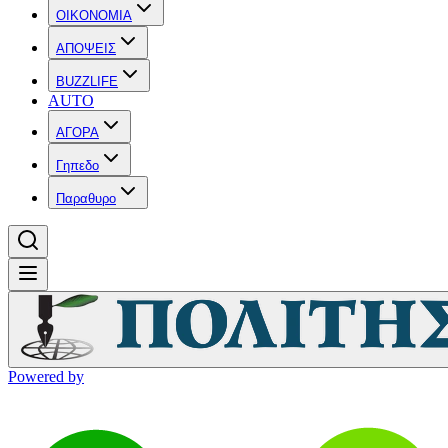
OIKONOMIA
ΑΠΟΨΕΙΣ
BUZZLIFE
AUTO
ΑΓΟΡΑ
Γηπεδο
Παραθυρο
Powered by