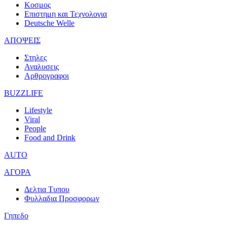
Κοσμος
Επιστημη και Τεχνολογια
Deutsche Welle
ΑΠΟΨΕΙΣ
Στηλες
Αναλυσεις
Αρθρογραφοι
BUZZLIFE
Lifestyle
Viral
People
Food and Drink
AUTO
ΑΓΟΡΑ
Δελτια Τυπου
Φυλλαδια Προσφορων
Γηπεδο