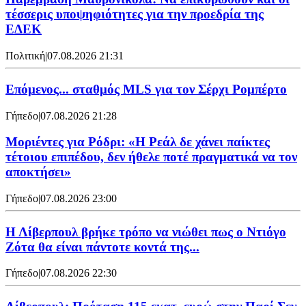
τέσσερις υποψηφιότητες για την προεδρία της
ΕΔΕΚ
Πολιτική
|
07.08.2026 21:31
Επόμενος... σταθμός MLS για τον Σέρχι Ρομπέρτο
Γήπεδο
|
07.08.2026 21:28
Μοριέντες για Ρόδρι: «Η Ρεάλ δε χάνει παίκτες
τέτοιου επιπέδου, δεν ήθελε ποτέ πραγματικά να τον
αποκτήσει»
Γήπεδο
|
07.08.2026 23:00
Η Λίβερπουλ βρήκε τρόπο να νιώθει πως ο Ντιόγο
Ζότα θα είναι πάντοτε κοντά της...
Γήπεδο
|
07.08.2026 22:30