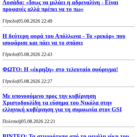
Λοσάδα: «Ισως να μιλάει η αδρεναλίνη - Είναι
προφανές αλλά πρέπει να το πω»
Γήπεδο
|
05.08.2026 22:49
Η δεύτερη φορά του Απόλλωνα - Το «ρεκόρ» που
ισοφάρισε και πάει να το σπάσει
Γήπεδο
|
05.08.2026 22:43
ΦΩΤΟ: Η «έκρηξη» στο τελευταίο σφύριγμα!
Γήπεδο
|
05.08.2026 22:27
Με υπονοούμενο προς την κυβέρνηση
Χριστοδουλίδη τα εύσημα του Νικόλα στην
ελληνική κυβέρνηση για τη συμφωνία στον GSI
Πολιτική
|
05.08.2026 22:21
ΒΙΝΤΕΟ: Τα στιγμιότυπα από τη μεγάλη νίκη του