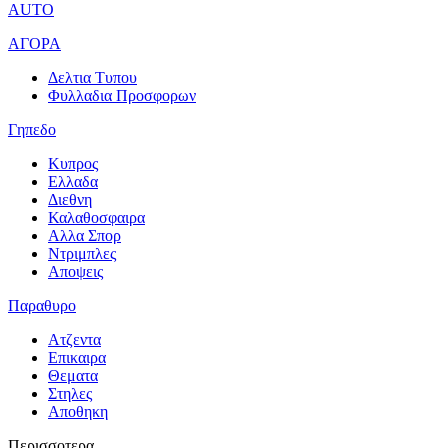
AUTO
ΑΓΟΡΑ
Δελτια Τυπου
Φυλλαδια Προσφορων
Γηπεδο
Κυπρος
Ελλαδα
Διεθνη
Καλαθοσφαιρα
Αλλα Σπορ
Ντριμπλες
Αποψεις
Παραθυρο
Ατζεντα
Επικαιρα
Θεματα
Στηλες
Αποθηκη
Περισσοτερα