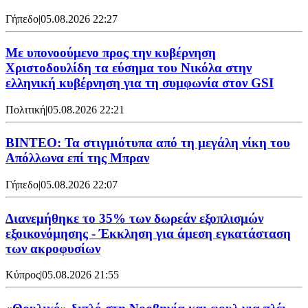
Γήπεδο
|
05.08.2026 22:27
Με υπονοούμενο προς την κυβέρνηση
Χριστοδουλίδη τα εύσημα του Νικόλα στην
ελληνική κυβέρνηση για τη συμφωνία στον GSI
Πολιτική
|
05.08.2026 22:21
ΒΙΝΤΕΟ: Τα στιγμιότυπα από τη μεγάλη νίκη του
Απόλλωνα επί της Μπραν
Γήπεδο
|
05.08.2026 22:07
Διανεμήθηκε το 35% των δωρεάν εξοπλισμών
εξοικονόμησης - Έκκληση για άμεση εγκατάσταση
των ακροφυσίων
Κύπρος
|
05.08.2026 21:55