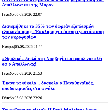
Απόλλωνα επί της Μπραν
Γήπεδο
|
05.08.2026 22:07
Διανεμήθηκε το 35% των δωρεάν εξοπλισμών
εξοικονόμησης - Έκκληση για άμεση εγκατάσταση
των ακροφυσίων
Κύπρος
|
05.08.2026 21:55
«Θρυλικό» διπλό στη Νορβηγία και φουλ για πλέι
οφ ο Απόλλωνας!
Γήπεδο
|
05.08.2026 21:53
Έκανε τα εύκολα... δύσκολα ο Παναθηναϊκός,
αποδοκιμασίες στο φινάλε
Γήπεδο
|
05.08.2026 23:26
Συνεχίζεται το σίριαλ: Η Ρεάλ Μαδρίτης έκανε