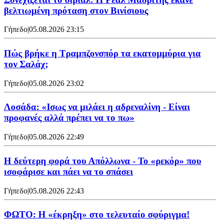
βελτιωμένη πρόταση στον Βινίσιους
Γήπεδο
|
05.08.2026 23:15
Πώς βρήκε η Τραμπζονσπόρ τα εκατομμύρια για
τον Σαλάχ;
Γήπεδο
|
05.08.2026 23:02
Λοσάδα: «Ισως να μιλάει η αδρεναλίνη - Είναι
προφανές αλλά πρέπει να το πω»
Γήπεδο
|
05.08.2026 22:49
Η δεύτερη φορά του Απόλλωνα - Το «ρεκόρ» που
ισοφάρισε και πάει να το σπάσει
Γήπεδο
|
05.08.2026 22:43
ΦΩΤΟ: Η «έκρηξη» στο τελευταίο σφύριγμα!