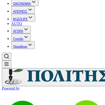
OIKONOMIA
ΑΠΟΨΕΙΣ
BUZZLIFE
AUTO
ΑΓΟΡΑ
Γηπεδο
Παραθυρο
Powered by