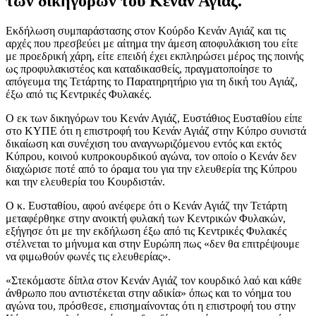
των δικηγόρων του Κενάν Αγιάζ.
Εκδήλωση συμπαράστασης στον Κούρδο Κενάν Αγιάζ και τις
αρχές που πρεσβεύει με αίτημα την άμεση αποφυλάκιση του είτε
με προεδρική χάρη, είτε επειδή έχει εκπληρώσει μέρος της ποινής
ως προφυλακιστέος και καταδικασθείς, πραγματοποίησε το
απόγευμα της Τετάρτης το Παρατηρητήριο για τη δική του Αγιάζ,
έξω από τις Κεντρικές Φυλακές.
Ο εκ των δικηγόρων του Κενάν Αγιάζ, Ευστάθιος Ευσταθίου είπε
στο ΚΥΠΕ ότι η επιστροφή του Κενάν Αγιάζ στην Κύπρο συνιστά
δικαίωση και συνέχιση του αναγνωριζόμενου εντός και εκτός
Κύπρου, κοινού κυπροκουρδικού αγώνα, τον οποίο ο Κενάν δεν
διαχώρισε ποτέ από το όραμα του για την ελευθερία της Κύπρου
και την ελευθερία του Κουρδιστάν.
Ο κ. Ευσταθίου, αφού ανέφερε ότι ο Κενάν Αγιάζ την Τετάρτη
μεταφέρθηκε στην ανοικτή φυλακή των Κεντρικών Φυλακών,
εξήγησε ότι με την εκδήλωση έξω από τις Κεντρικές Φυλακές
στέλνεται το μήνυμα και στην Ευρώπη πως «δεν θα επιτρέψουμε
να φιμωθούν φωνές τις ελευθερίας».
«Στεκόμαστε δίπλα στον Κενάν Αγιάζ τον κουρδικό λαό και κάθε
άνθρωπο που αντιστέκεται στην αδικία» όπως και το νόημα του
αγώνα του, πρόσθεσε, επισημαίνοντας ότι η επιστροφή του στην