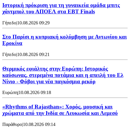
Ιστορική πρόκριση για τη γυναικεία ομάδα μπιτς
χάντμπολ του ΑΠΟΕΛ στα EBT Finals
Γήπεδο
|
10.08.2026 09:29
Στο Παρίσι η κυπριακή κολύμβηση με Αντωνίου και
Εροκίνα
Γήπεδο
|
10.08.2026 09:21
Θερμικός εφιάλτης στην Ευρώπη: Ιστορικός
καύσωνας, στερεμένα ποτάμια και η απειλή του Ελ
Νίνιο - Φόβοι για νέα παγκόσμια ρεκόρ
Ευρώπη
|
10.08.2026 09:18
«Rhythms of Rajasthan»: Χορός, μουσική και
χρώματα από την Ινδία σε Λευκωσία και Λεμεσό
Παράθυρο
|
10.08.2026 09:14