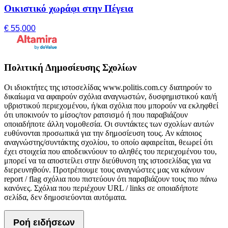
Οικιστικό χωράφι στην Πέγεια
€ 55,000
Πολιτική Δημοσίευσης Σχολίων
Οι ιδιοκτήτες της ιστοσελίδας www.politis.com.cy διατηρούν το
δικαίωμα να αφαιρούν σχόλια αναγνωστών, δυσφημιστικού και/ή
υβριστικού περιεχομένου, ή/και σχόλια που μπορούν να εκληφθεί
ότι υποκινούν το μίσος/τον ρατσισμό ή που παραβιάζουν
οποιαδήποτε άλλη νομοθεσία. Οι συντάκτες των σχολίων αυτών
ευθύνονται προσωπικά για την δημοσίευση τους. Αν κάποιος
αναγνώστης/συντάκτης σχολίου, το οποίο αφαιρείται, θεωρεί ότι
έχει στοιχεία που αποδεικνύουν το αληθές του περιεχομένου του,
μπορεί να τα αποστείλει στην διεύθυνση της ιστοσελίδας για να
διερευνηθούν. Προτρέπουμε τους αναγνώστες μας να κάνουν
report / flag σχόλια που πιστεύουν ότι παραβιάζουν τους πιο πάνω
κανόνες. Σχόλια που περιέχουν URL / links σε οποιαδήποτε
σελίδα, δεν δημοσιεύονται αυτόματα.
Ροή ειδήσεων