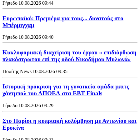
Γήπεδο
|
10.08.2026 09:44
Ευρωπαϊκό: Πρεμιέρα για τους... δυνατούς στο
Μπέρμιγχαμ
Γήπεδο
|
10.08.2026 09:40
Κυκλοφοριακή διαχείριση του έργου « επιδιόρθωση
πλακόστρωτου επί της οδού Νικοδήμου Μυλωνά»
Πολίτης News
|
10.08.2026 09:35
Ιστορική πρόκριση για τη γυναικεία ομάδα μπιτς
χάντμπολ του ΑΠΟΕΛ στα EBT Finals
Γήπεδο
|
10.08.2026 09:29
Στο Παρίσι η κυπριακή κολύμβηση με Αντωνίου και
Εροκίνα
Γήπεδο
|
10.08.2026 09:21