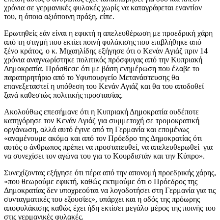
χρόνια σε γερμανικές φυλακές χωρίς να καταγράφεται εναντίον
του, η όποια αξιόποινη πράξη, είπε.
Ερωτηθείς εάν είναι η εφικτή η απελευθέρωση με προεδρική χάρη
από τη στιγμή που εκτίει ποινή φυλάκισης που επιβλήθηκε από
ξένο κράτος, ο κ. Μιχαηλίδης εξήγησε ότι ο Κενάν Αγιάζ πριν 14
χρόνια αναγνωρίστηκε πολιτικός πρόσφυγας από την Κυπριακή
Δημοκρατία. Πρόσθεσε ότι με βάση ενημέρωση που έλαβε το
παρατηρητήριο από το Υφυπουργείο Μετανάστευσης θα
επανεξεταστεί η υπόθεση του Κενάν Αγιάζ και θα του αποδοθεί
ξανά καθεστώς πολιτικής προστασίας.
Ακολούθως επεσήμανε ότι η Κυπριακή Δημοκρατία ουδέποτε
κατηγόρησε τον Κενάν Αγιάζ για συμμετοχή σε τρομοκρατική
οργάνωση, αλλά αυτό έγινε από τη Γερμανία και επομένως
«αναμένουμε ακόμα και από τον Πρόεδρο της Δημοκρατίας ότι
αυτός ο άνθρωπος πρέπει να προστατευθεί, να απελευθερωθεί για
να συνεχίσει τον αγώνα του για το Κουρδιστάν και την Κύπρο».
Συνεχίζοντας εξήγησε ότι πέρα από την απονομή προεδρικής χάρης,
«που θεωρούμε εφικτή, καθώς εκτιμούμε ότι ο Πρόεδρος της
Δημοκρατίας δεν υποχρεούται να λογοδοτήσει στη Γερμανία για τις
συνταγματικές του εξουσίες», υπάρχει και η οδός της πρόωρης
αποφυλάκισης καθώς έχει ήδη εκτίσει μεγάλο μέρος της ποινής του
στις γερμανικές φυλακές.