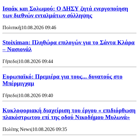
Ισαάκ και Σολωμού: Ο ΔΗΣΥ ζητά ενεργοποίηση
των διεθνών ενταλμάτων σύλληψης
Πολιτική
|
10.08.2026 09:46
Stoiximan: Πληθώρα επιλογών για το Σάντα Κλάρα
– Νασιονάλ
Γήπεδο
|
10.08.2026 09:44
Ευρωπαϊκό: Πρεμιέρα για τους... δυνατούς στο
Μπέρμιγχαμ
Γήπεδο
|
10.08.2026 09:40
Κυκλοφοριακή διαχείριση του έργου « επιδιόρθωση
πλακόστρωτου επί της οδού Νικοδήμου Μυλωνά»
Πολίτης News
|
10.08.2026 09:35