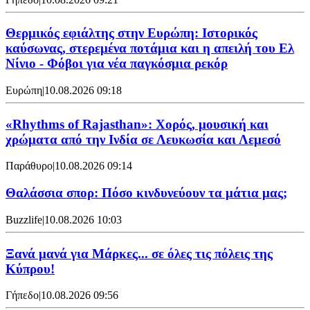
Θερμικός εφιάλτης στην Ευρώπη: Ιστορικός
καύσωνας, στερεμένα ποτάμια και η απειλή του Ελ
Νίνιο - Φόβοι για νέα παγκόσμια ρεκόρ
Ευρώπη
|
10.08.2026 09:18
«Rhythms of Rajasthan»: Χορός, μουσική και
χρώματα από την Ινδία σε Λευκωσία και Λεμεσό
Παράθυρο
|
10.08.2026 09:14
Θαλάσσια σπορ: Πόσο κινδυνεύουν τα μάτια μας;
Buzzlife
|
10.08.2026 10:03
Ξανά μανά για Μάρκες... σε όλες τις πόλεις της
Κύπρου!
Γήπεδο
|
10.08.2026 09:56