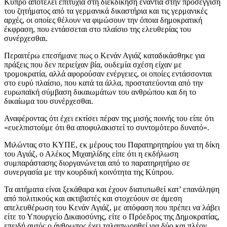
Κύπρο αποτελεί επιτυχία στη διεκδίκηση ενάντια στην προσέγγιση
του ζητήματος από τα γερμανικά δικαστήρια και τις γερμανικές
αρχές, οι οποίες θέλουν να φιμώσουν την όποια δημοκρατική
έκφραση, που εντάσσεται στο πλαίσιο της ελευθερίας του
συνέρχεσθαι.
Περαιτέρω επεσήμανε πως ο Κενάν Αγιάζ καταδικάσθηκε για
πράξεις που δεν περιείχαν βία, ουδεμία σχέση είχαν με
τρομοκρατία, αλλά αφορούσαν ενέργειες, οι οποίες εντάσσονται
στο ευρύ πλαίσιο, που κατά τα άλλα, προστατεύονται από την
ευρωπαϊκή σύμβαση δικαιωμάτων του ανθρώπου και δη το
δικαίωμα του συνέρχεσθαι.
Αναφέροντας ότι έχει εκτίσει πέραν της μισής ποινής του είπε ότι
«ευελπιστούμε ότι θα αποφυλακιστεί το συντομότερο δυνατό».
Μιλώντας στο ΚΥΠΕ, εκ μέρους του Παρατηρητηρίου για τη δίκη
του Αγιάζ, ο Αλέκος Μιχαηλίδης είπε ότι η εκδήλωση
συμπαράστασης διοργανώνεται από το παρατηρητήριο σε
συνεργασία με την κουρδική κοινότητα της Κύπρου.
Τα αιτήματα είναι ξεκάθαρα και έχουν διατυπωθεί κατ’ επανάληψη
από πολιτικούς και ακτιβιστές και στοχεύουν σε άμεση
απελευθέρωση του Κενάν Αγιάζ, με απόφαση που πρέπει να λάβει
είτε το Υπουργείο Δικαιοσύνης, είτε ο Πρόεδρος της Δημοκρατίας,
επειδή αυτός ο άνθρωπος έχει ταλαιπωρηθεί για δύο και πλέον