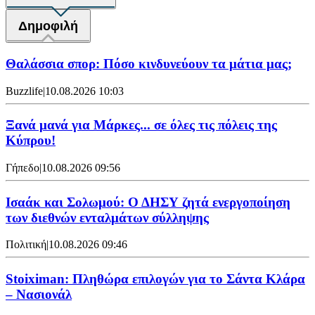
Δημοφιλή
Θαλάσσια σπορ: Πόσο κινδυνεύουν τα μάτια μας;
Buzzlife
|
10.08.2026 10:03
Ξανά μανά για Μάρκες... σε όλες τις πόλεις της
Κύπρου!
Γήπεδο
|
10.08.2026 09:56
Ισαάκ και Σολωμού: Ο ΔΗΣΥ ζητά ενεργοποίηση
των διεθνών ενταλμάτων σύλληψης
Πολιτική
|
10.08.2026 09:46
Stoiximan: Πληθώρα επιλογών για το Σάντα Κλάρα
– Νασιονάλ