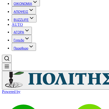
OIKONOMIA
ΑΠΟΨΕΙΣ
BUZZLIFE
AUTO
ΑΓΟΡΑ
Γηπεδο
Παραθυρο
Powered by