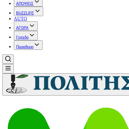
ΑΠΟΨΕΙΣ
BUZZLIFE
AUTO
ΑΓΟΡΑ
Γηπεδο
Παραθυρο