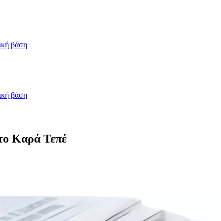
ική βάση
ική βάση
στο Καρά Τεπέ