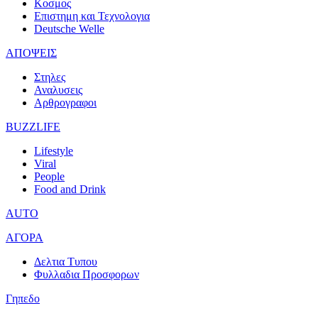
Κοσμος
Επιστημη και Τεχνολογια
Deutsche Welle
ΑΠΟΨΕΙΣ
Στηλες
Αναλυσεις
Αρθρογραφοι
BUZZLIFE
Lifestyle
Viral
People
Food and Drink
AUTO
ΑΓΟΡΑ
Δελτια Τυπου
Φυλλαδια Προσφορων
Γηπεδο