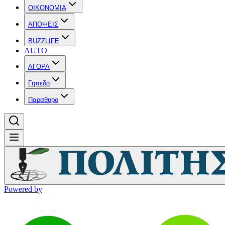
OIKONOMIA
ΑΠΟΨΕΙΣ
BUZZLIFE
AUTO
ΑΓΟΡΑ
Γηπεδο
Παραθυρο
Powered by