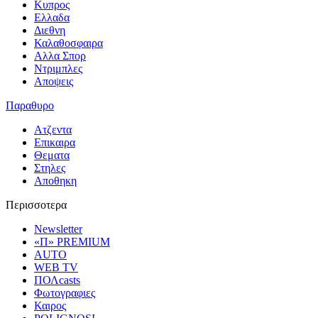
Κυπρος
Ελλαδα
Διεθνη
Καλαθοσφαιρα
Αλλα Σπορ
Ντριμπλες
Αποψεις
Παραθυρο
Ατζεντα
Επικαιρα
Θεματα
Στηλες
Αποθηκη
Περισσοτερα
Newsletter
«Π» PREMIUM
AUTO
WEB TV
ΠΟΛcasts
Φωτογραφιες
Καιρος