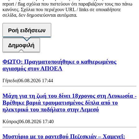
report / flag σχόλια που πιστεύουν ότι παραβιάζουν τους πιο πάνω
κανόνες. Σχόλια που περιέχουν URL / links σε οποιαδήποτε
σελίδα, δεν δημοσιεύονται αυτόματα.
Ροή ειδήσεων
Δημοφιλή
ΦΩΤΟ: Πραγματοποιήθηκε ο καθιερωμένος
αγιασμός στον ΑΠΟΕΛ
Γήπεδο
|
06.08.2026 17:44
Μάχη για τη ζωή του δίνει 18χρονος στη Λευκωσία -
Βρέθηκε βαριά τραυματισμένος δίπλα από το
ηλεκτρικό του ποδήλατο στην Λεμεσό
Κύπρος
|
06.08.2026 17:40
Μυστήριο με το ραντεβού Πεζεσκιάν – Χαμενεΐ: