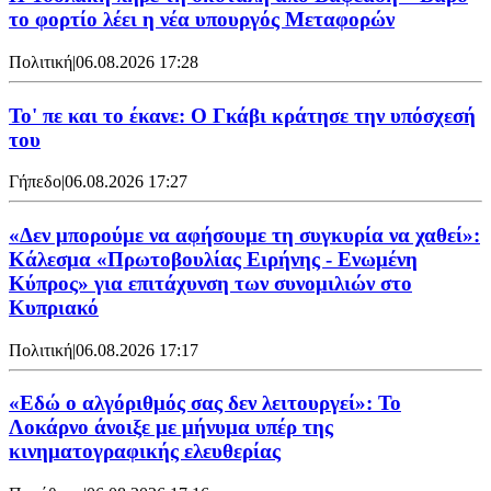
το φορτίο λέει η νέα υπουργός Μεταφορών
Πολιτική
|
06.08.2026 17:28
Το' πε και το έκανε: Ο Γκάβι κράτησε την υπόσχεσή
του
Γήπεδο
|
06.08.2026 17:27
«Δεν μπορούμε να αφήσουμε τη συγκυρία να χαθεί»:
Κάλεσμα «Πρωτοβουλίας Ειρήνης - Ενωμένη
Κύπρος» για επιτάχυνση των συνομιλιών στο
Κυπριακό
Πολιτική
|
06.08.2026 17:17
«Εδώ ο αλγόριθμός σας δεν λειτουργεί»: Το
Λοκάρνο άνοιξε με μήνυμα υπέρ της
κινηματογραφικής ελευθερίας