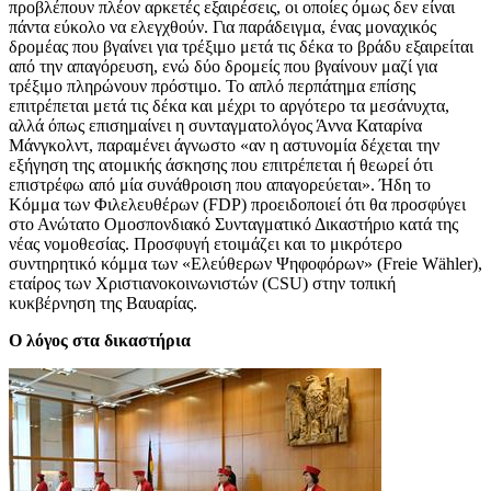
προβλέπουν πλέον αρκετές εξαιρέσεις, οι οποίες όμως δεν είναι
πάντα εύκολο να ελεγχθούν. Για παράδειγμα, ένας μοναχικός
δρομέας που βγαίνει για τρέξιμο μετά τις δέκα το βράδυ εξαιρείται
από την απαγόρευση, ενώ δύο δρομείς που βγαίνουν μαζί για
τρέξιμο πληρώνουν πρόστιμο. Το απλό περπάτημα επίσης
επιτρέπεται μετά τις δέκα και μέχρι το αργότερο τα μεσάνυχτα,
αλλά όπως επισημαίνει η συνταγματολόγος Άννα Καταρίνα
Μάνγκολντ, παραμένει άγνωστο «αν η αστυνομία δέχεται την
εξήγηση της ατομικής άσκησης που επιτρέπεται ή θεωρεί ότι
επιστρέφω από μία συνάθροιση που απαγορεύεται». Ήδη το
Κόμμα των Φιλελευθέρων (FDP) προειδοποιεί ότι θα προσφύγει
στο Ανώτατο Ομοσπονδιακό Συνταγματικό Δικαστήριο κατά της
νέας νομοθεσίας. Προσφυγή ετοιμάζει και το μικρότερο
συντηρητικό κόμμα των «Ελεύθερων Ψηφοφόρων» (Freie Wähler),
εταίρος των Χριστιανοκοινωνιστών (CSU) στην τοπική
κυκβέρνηση της Βαυαρίας.
Ο λόγος στα δικαστήρια