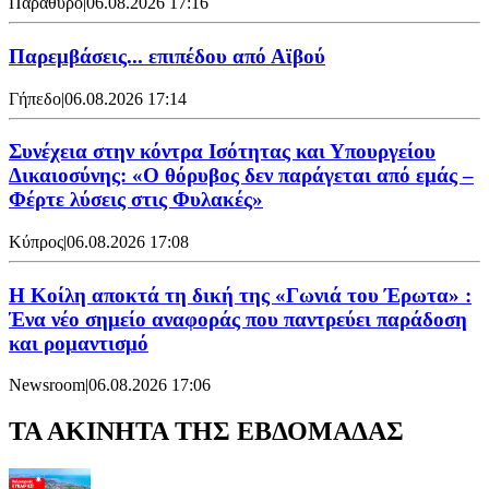
Παράθυρο
|
06.08.2026 17:16
Παρεμβάσεις... επιπέδου από Αϊβού
Γήπεδο
|
06.08.2026 17:14
Συνέχεια στην κόντρα Ισότητας και Υπουργείου
Δικαιοσύνης: «Ο θόρυβος δεν παράγεται από εμάς –
Φέρτε λύσεις στις Φυλακές»
Κύπρος
|
06.08.2026 17:08
Η Κοίλη αποκτά τη δική της «Γωνιά του Έρωτα» :
Ένα νέο σημείο αναφοράς που παντρεύει παράδοση
και ρομαντισμό
Newsroom
|
06.08.2026 17:06
ΤΑ ΑΚΙΝΗΤΑ ΤΗΣ ΕΒΔΟΜΑΔΑΣ