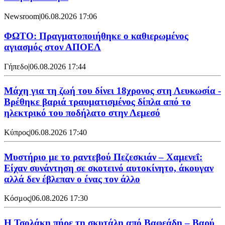
Newsroom
|
06.08.2026 17:06
ΦΩΤΟ: Πραγματοποιήθηκε ο καθιερωμένος
αγιασμός στον ΑΠΟΕΛ
Γήπεδο
|
06.08.2026 17:44
Μάχη για τη ζωή του δίνει 18χρονος στη Λευκωσία -
Βρέθηκε βαριά τραυματισμένος δίπλα από το
ηλεκτρικό του ποδήλατο στην Λεμεσό
Κύπρος
|
06.08.2026 17:40
Μυστήριο με το ραντεβού Πεζεσκιάν – Χαμενεΐ:
Είχαν συνάντηση σε σκοτεινό αυτοκίνητο, άκουγαν
αλλά δεν έβλεπαν ο ένας τον άλλο
Κόσμος
|
06.08.2026 17:30
Η Τσολάκη πήρε τη σκυτάλη από Βαφεάδη – Βαρύ