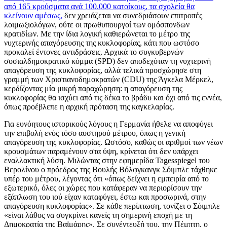
από 165 κρούσματα ανά 100.000 κατοίκους, τα σχολεία θα
κλείνουν αμέσως,
δεν χρειάζεται να συνεδριάσουν επιτροπές
λοιμωξιολόγων, ούτε οι πρωθυπουργοί των ομόσπονδων
κρατιδίων. Με την ίδια λογική καθιερώνεται το μέτρο της
νυχτερινής απαγόρευσης της κυκλοφορίας, κάτι που ωστόσο
προκαλεί έντονες αντιδράσεις. Αρχικά το συγκυβερνών
σοσιαλδημοκρατικό κόμμα (SPD) δεν αποδεχόταν τη νυχτερινή
απαγόρευση της κυκλοφορίας, αλλά τελικά προσχώρησε στη
γραμμή των Χριστιανοδημοκρατών (CDU) της Άγκελα Μέρκελ,
κερδίζοντας μία μικρή παραχώρηση: η απαγόρευση της
κυκλοφορίας θα ισχύει από τις δέκα το βράδυ και όχι από τις εννέα,
όπως προέβλεπε η αρχική πρόταση της καγκελαρίας.
Για ευνόητους ιστορικούς λόγους η Γερμανία ήθελε να αποφύγει
την επιβολή ενός τόσο αυστηρού μέτρου, όπως η γενική
απαγόρευση της κυκλοφορίας. Ωστόσο, καθώς οι αριθμοί των νέων
κρουσμάτων παραμένουν στα ύψη, κρίνεται ότι δεν υπάρχει
εναλλακτική λύση. Μιλώντας στην εφημερίδα Tagesspiegel του
Βερολίνου ο πρόεδρος της Βουλής Βόλφγκανγκ Σόιμπλε τάχθηκε
υπέρ του μέτρου, λέγοντας ότι «όπως δείχνει η εμπειρία από το
εξωτερικό, όλες οι χώρες που κατάφεραν να περιορίσουν την
εξάπλωση του ιού είχαν καταφύγει, έστω και προσωρινά, στην
απαγόρευση κυκλοφορίας». Σε κάθε περίπτωση, τονίζει ο Σόιμπλε
«είναι λάθος να συγκρίνει κανείς τη σημερινή εποχή με τη
Δημοκρατία της Βαϊμάρης». Σε συνέντευξή του, την Πέμπτη, ο