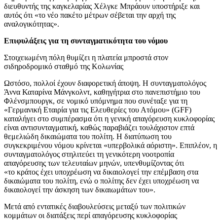
διευθυντής της καγκελαρίας Χέλγκε Μπράουν υποστήριξε και
αυτός ότι «το νέο πακέτο μέτρων σέβεται την αρχή της
αναλογικότητας».
Επιφυλάξεις για τη συνταγματικότητα του νόμου
Στοιχειωμένη πόλη θυμίζει η πλατεία μπροστά στον
σιδηροδρομικό σταθμό της Κολωνίας
Ωστόσο, πολλοί έχουν διαφορετική άποψη. Η συνταγματολόγος
Άννα Καταρίνα Μάνγκολντ, καθηγήτρια στο πανεπιστήμιο του
Φλένσμπουργκ, σε νομικό υπόμνημα που συνέταξε για τη
«Γερμανική Εταιρία για τις Ελευθερίες του Ατόμου» (GFF)
καταλήγει στο συμπέρασμα ότι η γενική απαγόρευση κυκλοφορίας
είναι αντισυνταγματική, καθώς παραβιάζει τουλάχιστον επτά
θεμελιώδη δικαιώματα του πολίτη. Η διατύπωση του
συγκεκριμένου νόμου κρίνεται «υπερβολικά αόριστη». Επιπλέον, η
συνταγματολόγος στηλιτεύει τη γενικότερη νοοτροπία
απαγόρευσης των τελευταίων μηνών, υπενθυμίζοντας ότι
«το κράτος έχει υποχρέωση να δικαιολογεί την επέμβαση στα
δικαιώματα του πολίτη, ενώ ο πολίτης δεν έχει υποχρέωση να
δικαιολογεί την άσκηση των δικαιωμάτων του».
Μετά από εντατικές διαβουλεύσεις μεταξύ των πολιτικών
κομμάτων οι διατάξεις περί απαγόρευσης κυκλοφορίας