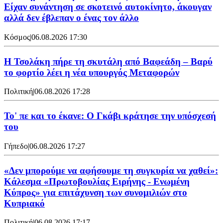
Είχαν συνάντηση σε σκοτεινό αυτοκίνητο, άκουγαν
αλλά δεν έβλεπαν ο ένας τον άλλο
Κόσμος
|
06.08.2026 17:30
Η Τσολάκη πήρε τη σκυτάλη από Βαφεάδη – Βαρύ
το φορτίο λέει η νέα υπουργός Μεταφορών
Πολιτική
|
06.08.2026 17:28
Το' πε και το έκανε: Ο Γκάβι κράτησε την υπόσχεσή
του
Γήπεδο
|
06.08.2026 17:27
«Δεν μπορούμε να αφήσουμε τη συγκυρία να χαθεί»:
Κάλεσμα «Πρωτοβουλίας Ειρήνης - Ενωμένη
Κύπρος» για επιτάχυνση των συνομιλιών στο
Κυπριακό
Πολιτική
|
06.08.2026 17:17