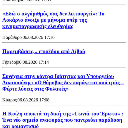
«Εδώ ο αλγόριθμός σας δεν λειτουργεί»: Το
Λοκάρνο άνοιξε με μήνυμα υπέρ της
κινηματογραφικής ελευθερίας
Παράθυρο
|
06.08.2026 17:16
Παρεμβάσεις... επιπέδου από Αϊβού
Γήπεδο
|
06.08.2026 17:14
Συνέχεια στην κόντρα Ισότητας και Υπουργείου
Δικαιοσύνης: «Ο θόρυβος δεν παράγεται από εμάς –
Φέρτε λύσεις στις Φυλακές»
Κύπρος
|
06.08.2026 17:08
Η Κοίλη αποκτά τη δική της «Γωνιά του Έρωτα» :
Ένα νέο σημείο αναφοράς που παντρεύει παράδοση
και ρομαντισμό