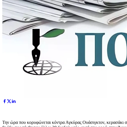
Την ώρα που κορυφώνεται κόντρα Αγκύρας Ουάσιγκτον, κερασάκι στη