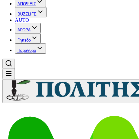
ΑΠΟΨΕΙΣ
BUZZLIFE
AUTO
ΑΓΟΡΑ
Γηπεδο
Παραθυρο