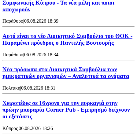
Συμφωνικής Κύπρου - Τα νέα μέλη και ποιοι
αποχωρούν
Παράθυρο
|
06.08.2026 18:39
Αυτό είναι το νέο Διοικητικό Συμβούλιο του ΘΟΚ -
Παραμένει πρόεδρος ο Παντελής Βουτουρής
Παράθυρο
|
06.08.2026 18:34
Νέα πρόσωπα στα Διοικητικά Συμβούλια των
ημικρατικών οργανισμών – Αναλυτικά τα ονόματα
Πολιτική
|
06.08.2026 18:31
Χειροπέδες σε 16χρονο για την πυρκαγιά στην
πρώην μπυραρία Corner Pub - Εμπρησμό δείχνουν
οι εξετάσεις
Κύπρος
|
06.08.2026 18:26