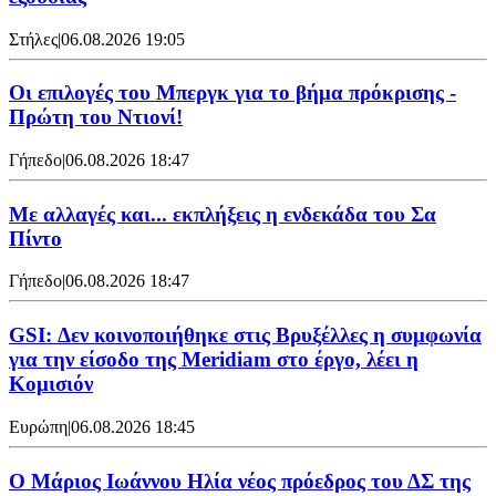
Στήλες
|
06.08.2026 19:05
Οι επιλογές του Μπεργκ για το βήμα πρόκρισης -
Πρώτη του Ντιονί!
Γήπεδο
|
06.08.2026 18:47
Με αλλαγές και... εκπλήξεις η ενδεκάδα του Σα
Πίντο
Γήπεδο
|
06.08.2026 18:47
GSI: Δεν κοινοποιήθηκε στις Βρυξέλλες η συμφωνία
για την είσοδο της Meridiam στο έργο, λέει η
Κομισιόν
Ευρώπη
|
06.08.2026 18:45
Ο Μάριος Ιωάννου Ηλία νέος πρόεδρος του ΔΣ της