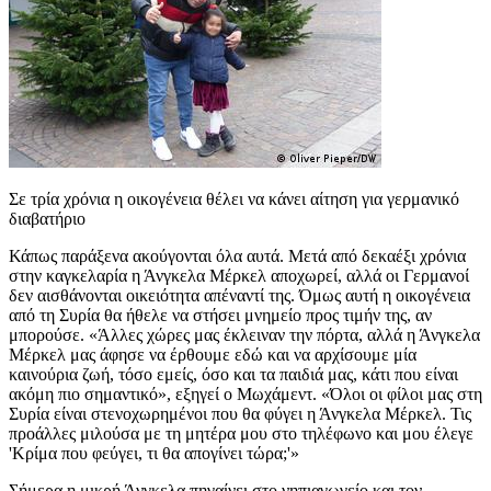
Σε τρία χρόνια η οικογένεια θέλει να κάνει αίτηση για γερμανικό
διαβατήριο
Κάπως παράξενα ακούγονται όλα αυτά. Μετά από δεκαέξι χρόνια
στην καγκελαρία η Άνγκελα Μέρκελ αποχωρεί, αλλά οι Γερμανοί
δεν αισθάνονται οικειότητα απέναντί της. Όμως αυτή η οικογένεια
από τη Συρία θα ήθελε να στήσει μνημείο προς τιμήν της, αν
μπορούσε. «Άλλες χώρες μας έκλειναν την πόρτα, αλλά η Άνγκελα
Μέρκελ μας άφησε να έρθουμε εδώ και να αρχίσουμε μία
καινούρια ζωή, τόσο εμείς, όσο και τα παιδιά μας, κάτι που είναι
ακόμη πιο σημαντικό», εξηγεί ο Μωχάμεντ. «Όλοι οι φίλοι μας στη
Συρία είναι στενοχωρημένοι που θα φύγει η Άνγκελα Μέρκελ. Τις
προάλλες μιλούσα με τη μητέρα μου στο τηλέφωνο και μου έλεγε
'Κρίμα που φεύγει, τι θα απογίνει τώρα;'»
Σήμερα η μικρή Άνγκελα πηγαίνει στο νηπιαγωγείο και τον