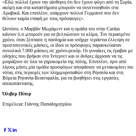
«Εδώ πολλοί έχουν την αίσθηση ότι δεν έχουν φύγει από τη Συρία,
ακόμη και στα καταστήματα μπορούν να συνεννοηθούν στα
Αραβικά. Και επιπλέον, υπάρχουν πολλοί Γερμανοί που δεν
θέλουν καμία επαφή με τους πρόσφυγες».
Ωστόσο, ο Μαρβάν Μωχάμεντ και η ομάδα του στην Caritas
κάνουν ό,τι μπορούν για να βελτιώσουν το κλίμα. Τον περασμένο
χρόνο, όταν ξέσπασε η πανδημία και υπήρχε τεράστια έλλειψη σε
προστατευτικές μάσκες, οι ίδιοι οι πρόσφυγες παρασκεύασαν
συνολικά 7.000 μάσκες σε χρόνο-ρεκόρ. Οι γυναίκες τις έραβαν με
οδηγίες που βρήκαν στο Ίντερνετ και οι άνδρες άρχισαν να τις
μοιράζουν σε όλα τα γηροκομεία της πόλης. Επιπλέον, πριν από
λίγους μήνες μία ομάδα προσφύγων αποφάσισε να μετακομίσει πιο
νότια, στις περιοχές των πλημμυροπαθών στη Ρηνανία και στη
Βόρεια Ρηνανία-Βεαστφαλία, για να βοηθήσει στις εργασίες
αποκατάστασης.
Όλιβερ Πίπερ
Επιμέλεια: Γιάννης Παπαδημητρίου