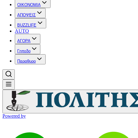
OIKONOMIA
ΑΠΟΨΕΙΣ
BUZZLIFE
AUTO
ΑΓΟΡΑ
Γηπεδο
Παραθυρο
Powered by