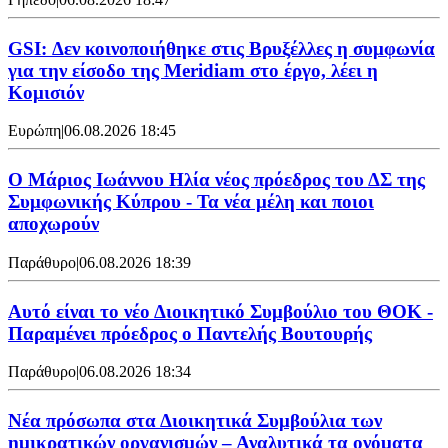
GSI: Δεν κοινοποιήθηκε στις Βρυξέλλες η συμφωνία
για την είσοδο της Meridiam στο έργο, λέει η
Κομισιόν
Ευρώπη
|
06.08.2026 18:45
Ο Μάριος Ιωάννου Ηλία νέος πρόεδρος του ΔΣ της
Συμφωνικής Κύπρου - Τα νέα μέλη και ποιοι
αποχωρούν
Παράθυρο
|
06.08.2026 18:39
Αυτό είναι το νέο Διοικητικό Συμβούλιο του ΘΟΚ -
Παραμένει πρόεδρος ο Παντελής Βουτουρής
Παράθυρο
|
06.08.2026 18:34
Νέα πρόσωπα στα Διοικητικά Συμβούλια των
ημικρατικών οργανισμών – Αναλυτικά τα ονόματα