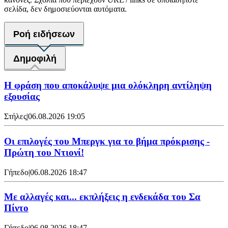
σελίδα, δεν δημοσιεύονται αυτόματα.
Ροή ειδήσεων
Δημοφιλή
Η φράση που αποκάλυψε μια ολόκληρη αντίληψη
εξουσίας
Στήλες
|
06.08.2026 19:05
Οι επιλογές του Μπεργκ για το βήμα πρόκρισης -
Πρώτη του Ντιονί!
Γήπεδο
|
06.08.2026 18:47
Με αλλαγές και... εκπλήξεις η ενδεκάδα του Σα
Πίντο
Γήπεδο
|
06.08.2026 18:47