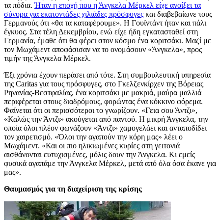
τα πόδια.
Ήταν η εποχή που η Άνγκελα Μέρκελ είχε ανοίξει τα
σύνορα για εκατοντάδες χιλιάδες πρόσφυγες
και διαβεβαίωνε τους
Γερμανούς ότι «θα τα καταφέρουμε». Η Γουϊντάντ ήταν και πάλι
έγκυος. Στα τέλη Δεκεμβρίου, ενώ είχε ήδη εγκατασταθεί στη
Γερμανία, έμαθε ότι θα φέρει στον κόσμο ένα κοριτσάκι. Μαζί με
τον Μωχάμεντ αποφάσισαν να το ονομάσουν «Άνγκελα», προς
τιμήν της Άνγκελα Μέρκελ.
Έξι χρόνια έχουν περάσει από τότε. Στη συμβουλευτική υπηρεσία
της Caritas για τους πρόσφυγες, στο Γκελζενκίρχεν της Βόρειας
Ρηνανίας-Βεστφαλίας, ένα κοριτσάκι με μακριά, μαύρα μαλλιά
περιφέρεται στους διαδρόμους, φορώντας ένα κόκκινο φόρεμα.
Φαίνεται ότι οι περισσότεροι το γνωρίζουν. «Γεια σου Άντζι»,
«Καλώς την Άντζι» ακούγεται από παντού. Η μικρή Άνγκελα, την
οποία όλοι πλέον φωνάζουν «Άντζι» χαμογελάει και ανταποδίδει
τον χαιρετισμό. «Όλοι την αγαπούν την κόρη μας» λέει ο
Μωχάμεντ. «Και οι πιο ηλικιωμένες κυρίες στη γειτονιά
αισθάνονται ευτυχισμένες, μόλις δουν την Άνγκελα. Κι εμείς
φυσικά αγαπάμε την Άνγκελα Μέρκελ, μετά από όλα όσα έκανε για
μας».
Θαυμασμός για τη διαχείριση της κρίσης