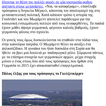
δίνοντας τη θέση της πολλές φορές σε μία νοοτροπία φοβου
απέναντι στους μετανάστες.
«Ναι, τα καταφέραμε», επανέλαβε
πρόσφατα η Άνγκελα Μέρκελ, κάνοντας τον απολογισμό της στη
μεταναστευτική πολιτική. Κατά κάποιον τρόπο η ιστορία της
Γουϊντάντ και του Μωχάμεντ αποτελεί παράδειγμα για την
κοινωνική ενσωμάτωση πολλών από τους νεοαφιχθέντες. Τα παιδιά
έχουν μάθει άψογα γερμανικά, φέρνουν καλούς βαθμούς, έχουν
γερμανούς φίλους στο σχολείο.
Οι γονείς τους όμως δυσκολεύονται να σταθούν στα πόδια τους
στην καινούρια πατρίδα. Ο Μωχάμεντ θέλει να ανοίξει ένα
ψιλικατζίδικο. Η γυναίκα του ήταν δασκάλα στη Συρία και θα
ήθελε να βρει μια δουλειά με παιδαγωγικό ρόλο. Σύμφωνα πάντως
με τα επίσημα στοιχεία των γερμανικών αρχών, μέχρι στιγμής
μόνον ο ένας στους δύο από τους πρόσφυγες που ήρθαν στη
Γερμανία το 2015 έχει αποκατασταθεί επαγγελματικά.
Πόλος έλξης για τους πρόσφυγες το Γκελζενκίρχεν