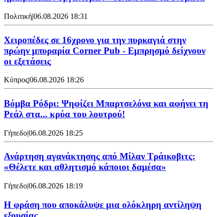
Πολιτική
|
06.08.2026 18:31
Χειροπέδες σε 16χρονο για την πυρκαγιά στην
πρώην μπυραρία Corner Pub - Εμπρησμό δείχνουν
οι εξετάσεις
Κύπρος
|
06.08.2026 18:26
Βόμβα Ρόδρι: Ψηφίζει Μπαρτσελόνα και αφήνει τη
Ρεάλ στα... κρύα του λουτρού!
Γήπεδο
|
06.08.2026 18:25
Ανάρτηση αγανάκτησης από Μίλαν Τράικοβιτς:
«Θέλετε και αθλητισμό κάποιοι δαμέσα»
Γήπεδο
|
06.08.2026 18:19
Η φράση που αποκάλυψε μια ολόκληρη αντίληψη
εξουσίας