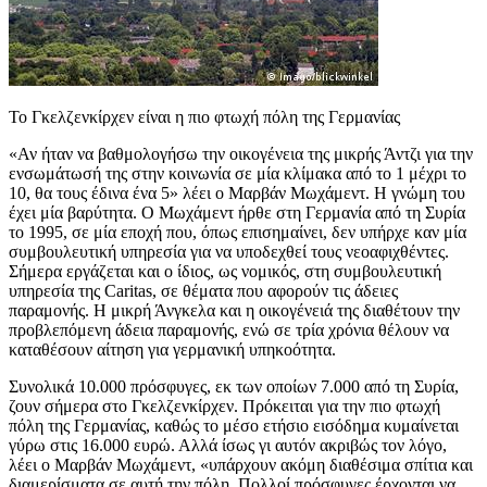
Το Γκελζενκίρχεν είναι η πιο φτωχή πόλη της Γερμανίας
«Αν ήταν να βαθμολογήσω την οικογένεια της μικρής Άντζι για την
ενσωμάτωσή της στην κοινωνία σε μία κλίμακα από το 1 μέχρι το
10, θα τους έδινα ένα 5» λέει ο Μαρβάν Μωχάμεντ. Η γνώμη του
έχει μία βαρύτητα. Ο Μωχάμεντ ήρθε στη Γερμανία από τη Συρία
το 1995, σε μία εποχή που, όπως επισημαίνει, δεν υπήρχε καν μία
συμβουλευτική υπηρεσία για να υποδεχθεί τους νεοαφιχθέντες.
Σήμερα εργάζεται και ο ίδιος, ως νομικός, στη συμβουλευτική
υπηρεσία της Caritas, σε θέματα που αφορούν τις άδειες
παραμονής. Η μικρή Άνγκελα και η οικογένειά της διαθέτουν την
προβλεπόμενη άδεια παραμονής, ενώ σε τρία χρόνια θέλουν να
καταθέσουν αίτηση για γερμανική υπηκοότητα.
Συνολικά 10.000 πρόσφυγες, εκ των οποίων 7.000 από τη Συρία,
ζουν σήμερα στο Γκελζενκίρχεν. Πρόκειται για την πιο φτωχή
πόλη της Γερμανίας, καθώς το μέσο ετήσιο εισόδημα κυμαίνεται
γύρω στις 16.000 ευρώ. Αλλά ίσως γι αυτόν ακριβώς τον λόγο,
λέει ο Μαρβάν Μωχάμεντ, «υπάρχουν ακόμη διαθέσιμα σπίτια και
διαμερίσματα σε αυτή την πόλη. Πολλοί πρόσφυγες έρχονται να