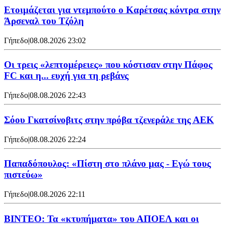
Ετοιμάζεται για ντεμπούτο ο Καρέτσας κόντρα στην
Άρσεναλ του Τζόλη
Γήπεδο
|
08.08.2026 23:02
Οι τρεις «λεπτομέρειες» που κόστισαν στην Πάφος
FC και η... ευχή για τη ρεβάνς
Γήπεδο
|
08.08.2026 22:43
Σόου Γκατσίνοβιτς στην πρόβα τζενεράλε της ΑΕΚ
Γήπεδο
|
08.08.2026 22:24
Παπαδόπουλος: «Πίστη στο πλάνο μας - Εγώ τους
πιστεύω»
Γήπεδο
|
08.08.2026 22:11
ΒΙΝΤΕΟ: Τα «κτυπήματα» του ΑΠΟΕΛ και οι