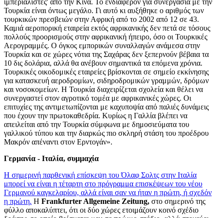
ιμπεριαλιστές' από την Κίνα. Το ενδιαφέρον για συνεργασία με την
Τουρκία είναι όντως μεγάλο. Γι αυτό κι αυξήθηκε ο αριθμός των
τουρκικών πρεσβειών στην Αφρική από το 2002 από 12 σε 43.
Καμιά αεροπορική εταιρεία εκτός αφρικανικής δεν πετά σε τόσους
πολλούς προορισμούς στην αφρικανική ήπειρο, όσο οι Τουρκικές
Αερογραμμές. Ο όγκος εμπορικών συναλλαγών ανάμεσα στην
Τουρκία και σε χώρες νότια της Σαχάρας δεν ξεπερνούν βέβαια τα
10 δις δολάρια, αλλά θα ανέβουν σημαντικά τα επόμενα χρόνια.
Τουρκικές οικοδομικές εταιρείες βρίσκονται σε σημείο εκκίνησης
για κατασκευή αεροδρομίων, σιδηροδρομικών γραμμών, δρόμων
και νοσοκομείων. Η Τουρκία διαχειρίζεται σχολεία και θέλει να
συνεργαστεί στον αγροτικό τομέα με αφρικανικές χώρες. Οι
επιτυχίες της αντιμετωπίζονται με καχυποψία από παλιές δυνάμεις
που έχουν την πρωτοκαθεδρία. Κυρίως η Γαλλία βλέπει να
απειλείται από την Τουρκία σύμφωνα με δημοσιεύματα του
γαλλικού τύπου και την διαρκώς πιο σκληρή στάση του προέδρου
Μακρόν απέναντι στον Ερντογάν».
Γερμανία - Ιταλία, συμμαχία
Η σημερινή παρθενική επίσκεψη του Όλαφ Σολτς στην Ιταλία
μπορεί να είναι η τέταρτη στο πρόγραμμα επισκέψεων του νέου
Γερμανού καγκελαρίου, αλλά είναι σαν να ήταν η πρώτη, ή σχεδόν
η πρώτη.
Η
Frankfurter Allgemeine Zeitung,
στο σημερινό της
φύλλο αποκαλύπτει, ότι οι δύο χώρες ετοιμάζουν κοινό σχέδιο