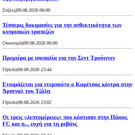
Στήλες
|
09.08.2026 06:00
Τέσσερις δοκιμασίες για την ανθεκτικότητα των
κυπριακών τραπεζών
Οικονομία
|
09.08.2026 06:00
Πρεμιέρα με ισοπαλία για την Σεντ Τρούιντεν
Γήπεδο
|
08.08.2026 23:44
Ετοιμάζεται για ντεμπούτο ο Καρέτσας κόντρα στην
Άρσεναλ του Τζόλη
Γήπεδο
|
08.08.2026 23:02
Οι τρεις «λεπτομέρειες» που κόστισαν στην Πάφος
FC και η... ευχή για τη ρεβάνς