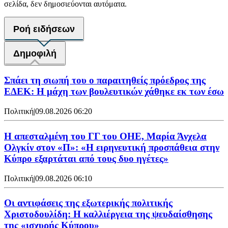
σελίδα, δεν δημοσιεύονται αυτόματα.
Ροή ειδήσεων
Δημοφιλή
Σπάει τη σιωπή του ο παραιτηθείς πρόεδρος της
ΕΔΕΚ: Η μάχη των βουλευτικών χάθηκε εκ των έσω
Πολιτική
|
09.08.2026 06:20
Η απεσταλμένη του ΓΓ του ΟΗΕ, Μαρία Άνχελα
Ολγκίν στον «Π»: «Η ειρηνευτική προσπάθεια στην
Κύπρο εξαρτάται από τους δυο ηγέτες»
Πολιτική
|
09.08.2026 06:10
Οι αντιφάσεις της εξωτερικής πολιτικής
Χριστοδουλίδη: Η καλλιέργεια της ψευδαίσθησης
της «ισχυρής Κύπρου»