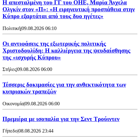
Η απεσταλμένη του ΓΓ του ΟΗΕ, Μαρία Άνχελα
Ολγκίν στον «Π»: «Η ειρηνευτική προσπάθεια στην
Κύπρο εξαρτάται από τους δυο ηγέτες»
Πολιτική
|
09.08.2026 06:10
Οι αντιφάσεις της εξωτερικής πολιτικής
Χριστοδουλίδη: Η καλλιέργεια της ψευδαίσθησης
της «ισχυρής Κύπρου»
Στήλες
|
09.08.2026 06:00
Τέσσερις δοκιμασίες για την ανθεκτικότητα των
κυπριακών τραπεζών
Οικονομία
|
09.08.2026 06:00
Πρεμιέρα με ισοπαλία για την Σεντ Τρούιντεν
Γήπεδο
|
08.08.2026 23:44