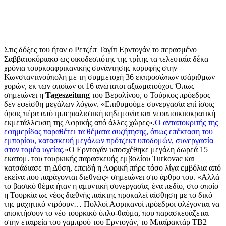
Στις δόξες του ήταν ο Ρετζέπ Ταγίπ Ερντογάν το περασμένο
Σαββατοκύριακο ως οικοδεσπότης της τρίτης τα τελευταία δέκα
χρόνια τουρκοαφρικανικής συνάντησης κορυφής στην
Κωνσταντινούπολη με τη συμμετοχή 36 εκπροσώπων ισάριθμων
χορών, εκ των οποίων οι 16 ανώτατοι αξιωματούχοι. Όπως
σημειώνει η
Tageszeitung
του Βερολίνου, ο Τούρκος πρόεδρος
δεν εφείσθη μεγάλων λόγων. «Επιθυμούμε συνεργασία επί ίσοις
όροις πέρα από ιμπεριαλιστική κηδεμονία και νεοαποικιιοκρατική
εκμετάλλευση της Αφρικής από άλλες χώρες».
Ο ανταποκριτής της
εφημερίδας παραθέτει τα θέματα συζήτησης, όπως επέκταση του
εμπορίου, κατασκευή μεγάλων πρότζεκτ υποδομών, συνεργασία
στον τομέα υγείας.
«Ο Ερντογάν υποσχέθηκε μεγάλη δωρεά 15
εκατομ. του τουρκικής παρασκευής εμβολίου Turkovac και
κατσάδιασε τη Δύση, επειδή η Αφρική πήρε τόσο λίγα εμβόλια από
εκείνα που παράγονται διεθνώς» σημειώνει στο άρθρο του. «Αλλά
το βασικό θέμα ήταν η αμυντική συνεργασία, ένα πεδίο, στο οποίο
η Τουρκία ως νέος διεθνής παίκτης προκαλεί αίσθηση με το δικό
της μαχητικό ντρόουν… Πολλοί Αφρικανοί πρόεδροι φλέγονται να
αποκτήσουν το νέο τουρκικό όπλο-θαύμα, που παρασκευάζεται
στην εταιρεία του γαμπρού του Ερντογάν, το Μπαϊρακτάρ ΤΒ2