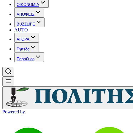
OIKONOMIA
ΑΠΟΨΕΙΣ
BUZZLIFE
AUTO
ΑΓΟΡΑ
Γηπεδο
Παραθυρο
Powered by