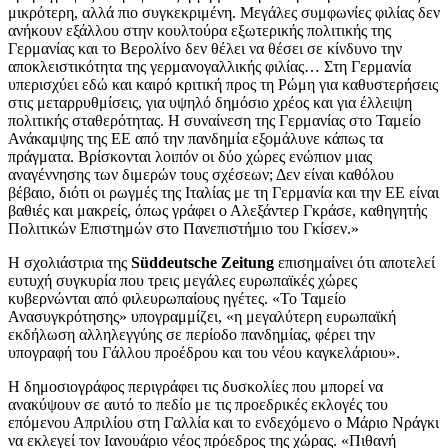
μικρότερη, αλλά πιο συγκεκριμένη. Μεγάλες συμφωνίες φιλίας δεν
ανήκουν εξάλλου στην κουλτούρα εξωτερικής πολιτικής της
Γερμανίας και το Βερολίνο δεν θέλει να θέσει σε κίνδυνο την
αποκλειστικότητα της γερμανογαλλικής φιλίας… Στη Γερμανία
υπερισχύει εδώ και καιρό κριτική προς τη Ρώμη για καθυστερήσεις
στις μεταρρυθμίσεις, για υψηλό δημόσιο χρέος και για έλλειψη
πολιτικής σταθερότητας. Η συναίνεση της Γερμανίας στο Ταμείο
Ανάκαμψης της ΕΕ από την πανδημία εξομάλυνε κάπως τα
πράγματα. Βρίσκονται λοιπόν οι δύο χώρες ενώπιον μιας
αναγέννησης των διμερών τους σχέσεων; Δεν είναι καθόλου
βέβαιο, διότι οι ρωγμές της Ιταλίας με τη Γερμανία και την ΕΕ είναι
βαθιές και μακρείς, όπως γράφει ο Αλεξάντερ Γκράσε, καθηγητής
Πολιτικών Επιστημών στο Πανεπιστήμιο του Γκίσεν.»
Η σχολιάστρια της
Süddeutsche Zeitung
επισημαίνει ότι αποτελεί
ευτυχή συγκυρία που τρεις μεγάλες ευρωπαϊκές χώρες
κυβερνώνται από φιλευρωπαίους ηγέτες. «Το Ταμείο
Ανασυγκρότησης» υπογραμμίζει, «η μεγαλύτερη ευρωπαϊκή
εκδήλωση αλληλεγγύης σε περίοδο πανδημίας, φέρει την
υπογραφή του Γάλλου προέδρου και του νέου καγκελάριου».
Η δημοσιογράφος περιγράφει τις δυσκολίες που μπορεί να
ανακύψουν σε αυτό το πεδίο με τις προεδρικές εκλογές του
επόμενου Απριλίου στη Γαλλία και το ενδεχόμενο ο Μάριο Νράγκι
να εκλεγεί τον Ιανουάριο νέος πρόεδρος της χώρας. «Πιθανή