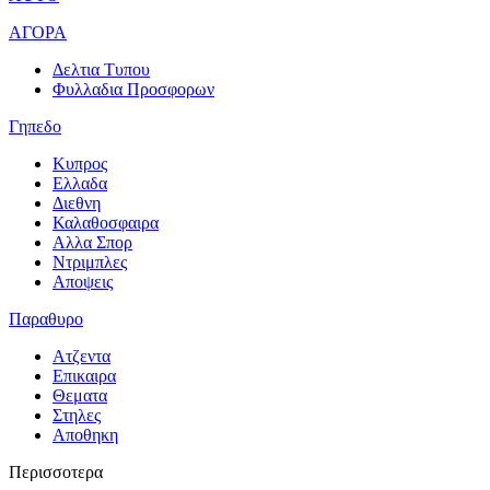
ΑΓΟΡΑ
Δελτια Τυπου
Φυλλαδια Προσφορων
Γηπεδο
Κυπρος
Ελλαδα
Διεθνη
Καλαθοσφαιρα
Αλλα Σπορ
Ντριμπλες
Αποψεις
Παραθυρο
Ατζεντα
Επικαιρα
Θεματα
Στηλες
Αποθηκη
Περισσοτερα