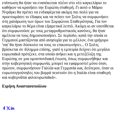
επίπτωση θα ήταν να εναπόκειται πλέον στο νέο καγκελάριο το
καθήκον να κρατήσει την Ευρώπη σταθερή. Γι αυτό ο Μάριο
Ντράγκι θα πρέπει να ενδιαφέρεται ακόμη πιο πολύ για να
προετοιμάσει το έδαφος και να πείσει τον Σολτς να συμφωνήσει
στη χαλάρωση των όρων του Συμφώνου Σταθερότητας. Για τον
καγκελάριο το θέμα είναι εξαιρετικά λεπτό. Ακόμη κι αν υποτίθεται
ότι συμφωνούσε με τους μεταρρυθμιστικούς κανόνες, θα ήταν
αμέλεια να τους δημοσιοποιήσει. Σε περίοδο, κατά την οποία οι
Γερμανοί μαστίζονται από ανησυχία για το μέλλον, ένα γρήγορο
'ναι' θα ήταν δύσκολο να τους το επικοινωνήσει... Ο Σολτς
βρίσκεται σε δίλημμα επίσης, γιατί η εμπειρία δείχνει ότι μεγάλα
ευρωπαϊκά πρότζεκτ, στα οποία ανήκει και η μετεξέλιξη της
Ευρώπης σε μια ομοσπονδιακή ένωση, όπως συμφωνήθηκε και
στην κυβερνητική συμφωνία, μπορεί να εφαρμοστεί μόνο όταν,
πρώτον, συμφωνήσουν Γαλλία και Γερμανία και, δεύτερον, όταν οι
ευρωτσιγγούνηδες του βορρά πειστούν ότι η Ιταλία είναι σταθερή
και κυβερνάται φιλοευρωπαϊκά».
Ειρήνη Αναστασοπούλου