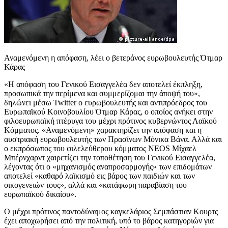
Αναμενόμενη η απόφαση, λέει ο βετεράνος ευρωβουλευτής Ότμαρ
Κάρας
«Η απόφαση του Γενικού Εισαγγελέα δεν αποτελεί έκπληξη,
προσωπικά την περίμενα και συμμερίζομαι την άποψή του»,
δηλώνει μέσω Twitter o ευρωβουλευτής και αντιπρόεδρος του
Ευρωπαϊκού Κοινοβουλίου Ότμαρ Κάρας, ο οποίος ανήκει στην
φιλοευρωπαϊκή πτέρυγα του μέχρι πρότινος κυβερνώντος Λαϊκού
Κόμματος. «Αναμενόμενη» χαρακτηρίζει την απόφαση και η
αυστριακή ευρωβουλευτής των Πρασίνων Μόνικα Βάνα. Αλλά και
o εκπρόσωπος του φιλελεύθερου κόμματος NEOS Μίχαελ
Μπέρνχαρντ χαιρετίζει την τοποθέτηση του Γενικού Εισαγγελέα,
λέγοντας ότι ο «μηχανισμός αναπροσαρμογής» των επιδομάτων
αποτελεί «καθαρό λαϊκισμό εις βάρος των παιδιών και των
οικογενειών τους», αλλά και «κατάφωρη παραβίαση του
ευρωπαϊκού δικαίου».
Ο μέχρι πρότινος παντοδύναμος καγκελάριος Σεμπάστιαν Κουρτς
έχει αποχωρήσει από την πολιτική, υπό το βάρος κατηγοριών για