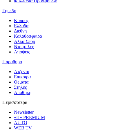
Φυλλαδια Προσφορων
Γηπεδο
Κυπρος
Ελλαδα
Διεθνη
Καλαθοσφαιρα
Αλλα Σπορ
Ντριμπλες
Αποψεις
Παραθυρο
Ατζεντα
Επικαιρα
Θεματα
Στηλες
Αποθηκη
Περισσοτερα
Newsletter
«Π» PREMIUM
AUTO
WEB TV