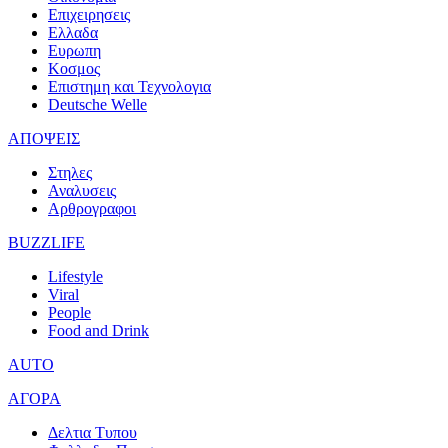
Επιχειρησεις
Ελλαδα
Ευρωπη
Κοσμος
Επιστημη και Τεχνολογια
Deutsche Welle
ΑΠΟΨΕΙΣ
Στηλες
Αναλυσεις
Αρθρογραφοι
BUZZLIFE
Lifestyle
Viral
People
Food and Drink
AUTO
ΑΓΟΡΑ
Δελτια Τυπου