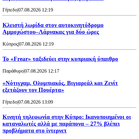
Γήπεδο
|
07.08.2026 12:19
Κλειστή λωρίδα στον αυτοκινητόδρομο
Αμμοχώστου–Λάρνακας για δύο ώρες
Κύπρος
|
07.08.2026 12:19
To «Frear» ταξιδεύει στην κυπριακή ύπαιθρο
Παράθυρο
|
07.08.2026 12:17
«Νότιγχαμ, Ολυμπιακός, Βιγιαρεάλ και Ζενίτ
εξετάζουν τον Πουέρτα»
Γήπεδο
|
07.08.2026 13:09
Κινητή τηλεφωνία στην Κύπρο: Ικανοποιημένοι οι
καταναλωτές αλλά με παράπονα – 27% βλέπει
προβλήματα στο ίντερνετ