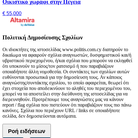
Οικιστικό χωράφι στην Πέγεια
€ 55,000
Πολιτική Δημοσίευσης Σχολίων
Οι ιδιοκτήτες της ιστοσελίδας www.politis.com.cy διατηρούν το
δικαίωμα να αφαιρούν σχόλια αναγνωστών, δυσφημιστικού και/ή
υβριστικού περιεχομένου, ή/και σχόλια που μπορούν να εκληφθεί
ότι υποκινούν το μίσος/τον ρατσισμό ή που παραβιάζουν
οποιαδήποτε άλλη νομοθεσία. Οι συντάκτες των σχολίων αυτών
ευθύνονται προσωπικά για την δημοσίευση τους. Αν κάποιος
αναγνώστης/συντάκτης σχολίου, το οποίο αφαιρείται, θεωρεί ότι
έχει στοιχεία που αποδεικνύουν το αληθές του περιεχομένου του,
μπορεί να τα αποστείλει στην διεύθυνση της ιστοσελίδας για να
διερευνηθούν. Προτρέπουμε τους αναγνώστες μας να κάνουν
report / flag σχόλια που πιστεύουν ότι παραβιάζουν τους πιο πάνω
κανόνες. Σχόλια που περιέχουν URL / links σε οποιαδήποτε
σελίδα, δεν δημοσιεύονται αυτόματα.
Ροή ειδήσεων