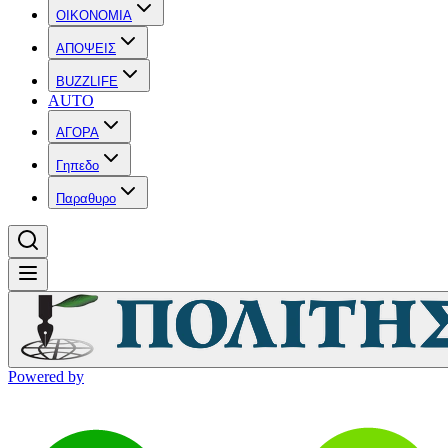
OIKONOMIA
ΑΠΟΨΕΙΣ
BUZZLIFE
AUTO
ΑΓΟΡΑ
Γηπεδο
Παραθυρο
Powered by