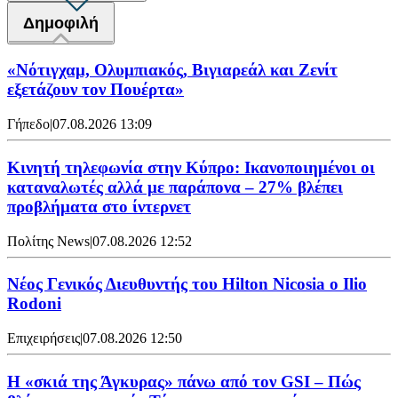
Δημοφιλή
«Νότιγχαμ, Ολυμπιακός, Βιγιαρεάλ και Ζενίτ
εξετάζουν τον Πουέρτα»
Γήπεδο
|
07.08.2026 13:09
Κινητή τηλεφωνία στην Κύπρο: Ικανοποιημένοι οι
καταναλωτές αλλά με παράπονα – 27% βλέπει
προβλήματα στο ίντερνετ
Πολίτης News
|
07.08.2026 12:52
Νέος Γενικός Διευθυντής του Hilton Nicosia ο Ilio
Rodoni
Επιχειρήσεις
|
07.08.2026 12:50
H «σκιά της Άγκυρας» πάνω από τον GSI – Πώς