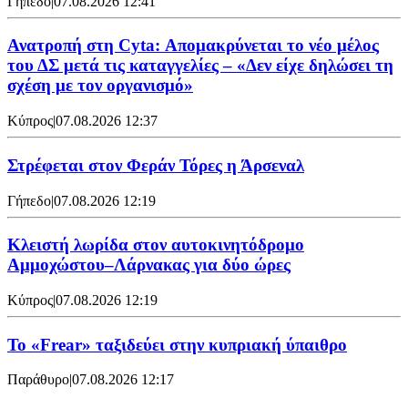
Γήπεδο
|
07.08.2026 12:41
Ανατροπή στη Cyta: Απομακρύνεται το νέο μέλος
του ΔΣ μετά τις καταγγελίες – «Δεν είχε δηλώσει τη
σχέση με τον οργανισμό»
Κύπρος
|
07.08.2026 12:37
Στρέφεται στον Φεράν Τόρες η Άρσεναλ
Γήπεδο
|
07.08.2026 12:19
Κλειστή λωρίδα στον αυτοκινητόδρομο
Αμμοχώστου–Λάρνακας για δύο ώρες
Κύπρος
|
07.08.2026 12:19
To «Frear» ταξιδεύει στην κυπριακή ύπαιθρο
Παράθυρο
|
07.08.2026 12:17