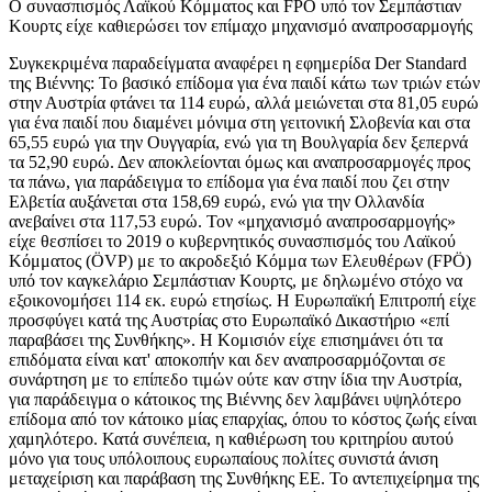
Ο συνασπισμός Λαϊκού Κόμματος και FPÖ υπό τον Σεμπάστιαν
Κουρτς είχε καθιερώσει τον επίμαχο μηχανισμό αναπροσαρμογής
Συγκεκριμένα παραδείγματα αναφέρει η εφημερίδα Der Standard
της Βιέννης: Το βασικό επίδομα για ένα παιδί κάτω των τριών ετών
στην Αυστρία φτάνει τα 114 ευρώ, αλλά μειώνεται στα 81,05 ευρώ
για ένα παιδί που διαμένει μόνιμα στη γειτονική Σλοβενία και στα
65,55 ευρώ για την Ουγγαρία, ενώ για τη Βουλγαρία δεν ξεπερνά
τα 52,90 ευρώ. Δεν αποκλείονται όμως και αναπροσαρμογές προς
τα πάνω, για παράδειγμα το επίδομα για ένα παιδί που ζει στην
Ελβετία αυξάνεται στα 158,69 ευρώ, ενώ για την Ολλανδία
ανεβαίνει στα 117,53 ευρώ. Τον «μηχανισμό αναπροσαρμογής»
είχε θεσπίσει το 2019 ο κυβερνητικός συνασπισμός του Λαϊκού
Κόμματος (ÖVP) με το ακροδεξιό Κόμμα των Ελευθέρων (FPÖ)
υπό τον καγκελάριο Σεμπάστιαν Κουρτς, με δηλωμένο στόχο να
εξοικονομήσει 114 εκ. ευρώ ετησίως. Η Ευρωπαϊκή Επιτροπή είχε
προσφύγει κατά της Αυστρίας στο Ευρωπαϊκό Δικαστήριο «επί
παραβάσει της Συνθήκης». Η Κομισιόν είχε επισημάνει ότι τα
επιδόματα είναι κατ' αποκοπήν και δεν αναπροσαρμόζονται σε
συνάρτηση με το επίπεδο τιμών ούτε καν στην ίδια την Αυστρία,
για παράδειγμα ο κάτοικος της Βιέννης δεν λαμβάνει υψηλότερο
επίδομα από τον κάτοικο μίας επαρχίας, όπου το κόστος ζωής είναι
χαμηλότερο. Κατά συνέπεια, η καθιέρωση του κριτηρίου αυτού
μόνο για τους υπόλοιπους ευρωπαίους πολίτες συνιστά άνιση
μεταχείριση και παράβαση της Συνθήκης ΕΕ. Το αντεπιχείρημα της