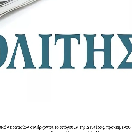
κών κρατιδίων συνέρχονται το απόγευμα της Δευτέρας, προκειμένου