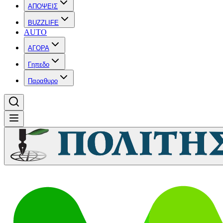
ΑΠΟΨΕΙΣ
BUZZLIFE
AUTO
ΑΓΟΡΑ
Γηπεδο
Παραθυρο