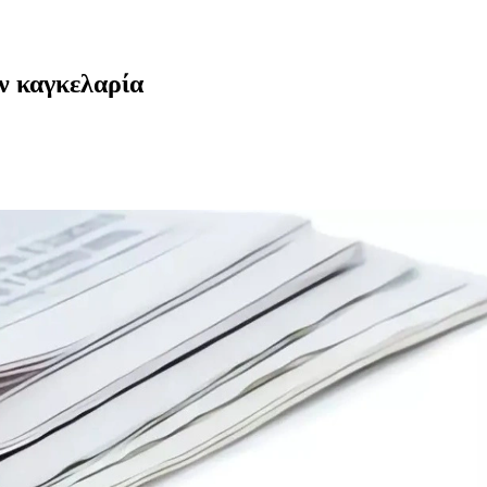
ν καγκελαρία