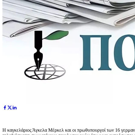
Η καγκελάριος Άγκελα Μέρκελ και οι πρωθυπουργοί των 16 γερμανι