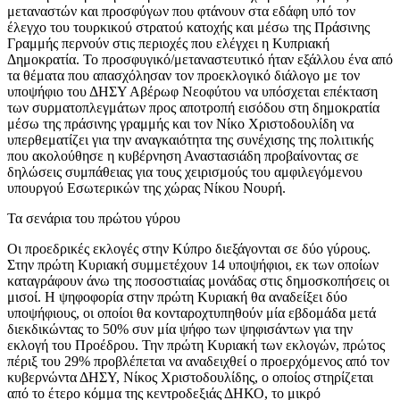
μεταναστών και προσφύγων που φτάνουν στα εδάφη υπό τον
έλεγχο του τουρκικού στρατού κατοχής και μέσω της Πράσινης
Γραμμής περνούν στις περιοχές που ελέγχει η Κυπριακή
Δημοκρατία. Το προσφυγικό/μεταναστευτικό ήταν εξάλλου ένα από
τα θέματα που απασχόλησαν τον προεκλογικό διάλογο με τον
υποψήφιο του ΔΗΣΥ Αβέρωφ Νεοφύτου να υπόσχεται επέκταση
των συρματοπλεγμάτων προς αποτροπή εισόδου στη δημοκρατία
μέσω της πράσινης γραμμής και τον Νίκο Χριστοδουλίδη να
υπερθεματίζει για την αναγκαιότητα της συνέχισης της πολιτικής
που ακολούθησε η κυβέρνηση Αναστασιάδη προβαίνοντας σε
δηλώσεις συμπάθειας για τους χειρισμούς του αμφιλεγόμενου
υπουργού Εσωτερικών της χώρας Νίκου Νουρή.
Τα σενάρια του πρώτου γύρου
Οι προεδρικές εκλογές στην Κύπρο διεξάγονται σε δύο γύρους.
Στην πρώτη Κυριακή συμμετέχουν 14 υποψήφιοι, εκ των οποίων
καταγράφουν άνω της ποσοστιαίας μονάδας στις δημοσκοπήσεις οι
μισοί. Η ψηφοφορία στην πρώτη Κυριακή θα αναδείξει δύο
υποψήφιους, οι οποίοι θα κονταροχτυπηθούν μία εβδομάδα μετά
διεκδικώντας το 50% συν μία ψήφο των ψηφισάντων για την
εκλογή του Προέδρου. Την πρώτη Κυριακή των εκλογών, πρώτος
πέριξ του 29% προβλέπεται να αναδειχθεί ο προερχόμενος από τον
κυβερνώντα ΔΗΣΥ, Νίκος Χριστοδουλίδης, ο οποίος στηρίζεται
από το έτερο κόμμα της κεντροδεξιάς ΔΗΚΟ, το μικρό