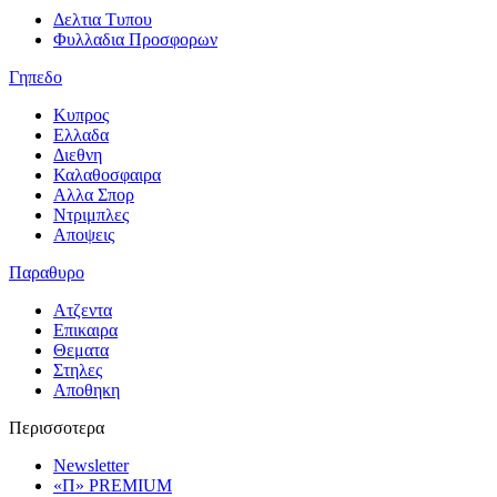
Δελτια Τυπου
Φυλλαδια Προσφορων
Γηπεδο
Κυπρος
Ελλαδα
Διεθνη
Καλαθοσφαιρα
Αλλα Σπορ
Ντριμπλες
Αποψεις
Παραθυρο
Ατζεντα
Επικαιρα
Θεματα
Στηλες
Αποθηκη
Περισσοτερα
Newsletter
«Π» PREMIUM