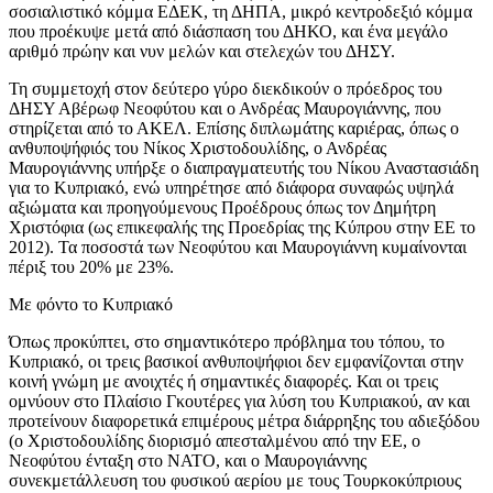
σοσιαλιστικό κόμμα ΕΔΕΚ, τη ΔΗΠΑ, μικρό κεντροδεξιό κόμμα
που προέκυψε μετά από διάσπαση του ΔΗΚΟ, και ένα μεγάλο
αριθμό πρώην και νυν μελών και στελεχών του ΔΗΣΥ.
Τη συμμετοχή στον δεύτερο γύρο διεκδικούν ο πρόεδρος του
ΔΗΣΥ Αβέρωφ Νεοφύτου και ο Ανδρέας Μαυρογιάννης, που
στηρίζεται από το ΑΚΕΛ. Επίσης διπλωμάτης καριέρας, όπως ο
ανθυποψήφιός του Νίκος Χριστοδουλίδης, ο Ανδρέας
Μαυρογιάννης υπήρξε ο διαπραγματευτής του Νίκου Αναστασιάδη
για το Κυπριακό, ενώ υπηρέτησε από διάφορα συναφώς υψηλά
αξιώματα και προηγούμενους Προέδρους όπως τον Δημήτρη
Χριστόφια (ως επικεφαλής της Προεδρίας της Κύπρου στην ΕΕ το
2012). Τα ποσοστά των Νεοφύτου και Μαυρογιάννη κυμαίνονται
πέριξ του 20% με 23%.
Με φόντο το Κυπριακό
Όπως προκύπτει, στο σημαντικότερο πρόβλημα του τόπου, το
Κυπριακό, οι τρεις βασικοί ανθυποψήφιοι δεν εμφανίζονται στην
κοινή γνώμη με ανοιχτές ή σημαντικές διαφορές. Και οι τρεις
ομνύουν στο Πλαίσιο Γκουτέρες για λύση του Κυπριακού, αν και
προτείνουν διαφορετικά επιμέρους μέτρα διάρρηξης του αδιεξόδου
(ο Χριστοδουλίδης διορισμό απεσταλμένου από την ΕΕ, ο
Νεοφύτου ένταξη στο ΝΑΤΟ, και ο Μαυρογιάννης
συνεκμετάλλευση του φυσικού αερίου με τους Τουρκοκύπριους