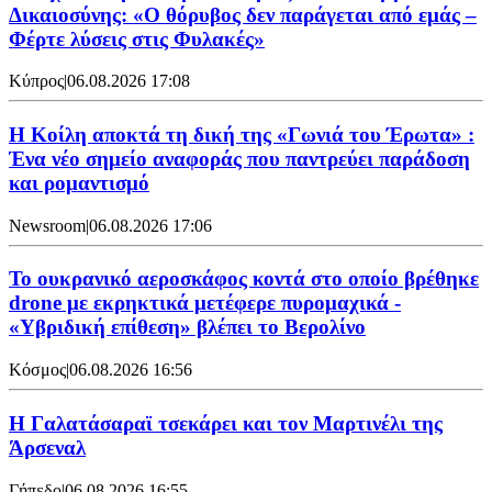
Δικαιοσύνης: «Ο θόρυβος δεν παράγεται από εμάς –
Φέρτε λύσεις στις Φυλακές»
Κύπρος
|
06.08.2026 17:08
Η Κοίλη αποκτά τη δική της «Γωνιά του Έρωτα» :
Ένα νέο σημείο αναφοράς που παντρεύει παράδοση
και ρομαντισμό
Newsroom
|
06.08.2026 17:06
Το ουκρανικό αεροσκάφος κοντά στο οποίο βρέθηκε
drone με εκρηκτικά μετέφερε πυρομαχικά -
«Υβριδική επίθεση» βλέπει το Βερολίνο
Κόσμος
|
06.08.2026 16:56
H Γαλατάσαραϊ τσεκάρει και τον Μαρτινέλι της
Άρσεναλ
Γήπεδο
|
06.08.2026 16:55