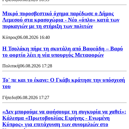
Μικρό πυροσβεστικό όχημα παρέδωσε ο Δήμος
Λεμεσού στα κρασοχώρια - Νέο «όπλο» κατά των
πυρκαγιών με τη στήριξη των πολιτών
Κύπρος
|
06.08.2026 16:40
Η Τσολάκη πήρε τη σκυτάλη από Βαφεάδη – Βαρύ
το φορτίο λέει η νέα υπουργός Μεταφορών
Πολιτική
|
06.08.2026 17:28
Το' πε και το έκανε: Ο Γκάβι κράτησε την υπόσχεσή
του
Γήπεδο
|
06.08.2026 17:27
«Δεν μπορούμε να αφήσουμε τη συγκυρία να χαθεί»:
Κάλεσμα «Πρωτοβουλίας Ειρήνης - Ενωμένη
Κύπρος» για επιτάχυνση των συνομιλιών στο