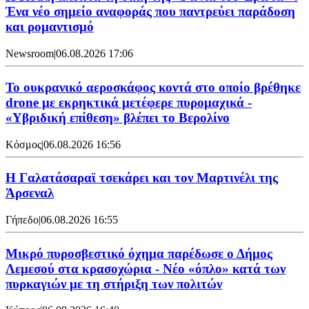
Ένα νέο σημείο αναφοράς που παντρεύει παράδοση
και ρομαντισμό
Newsroom
|
06.08.2026 17:06
Το ουκρανικό αεροσκάφος κοντά στο οποίο βρέθηκε
drone με εκρηκτικά μετέφερε πυρομαχικά -
«Υβριδική επίθεση» βλέπει το Βερολίνο
Κόσμος
|
06.08.2026 16:56
H Γαλατάσαραϊ τσεκάρει και τον Μαρτινέλι της
Άρσεναλ
Γήπεδο
|
06.08.2026 16:55
Μικρό πυροσβεστικό όχημα παρέδωσε ο Δήμος
Λεμεσού στα κρασοχώρια - Νέο «όπλο» κατά των
πυρκαγιών με τη στήριξη των πολιτών