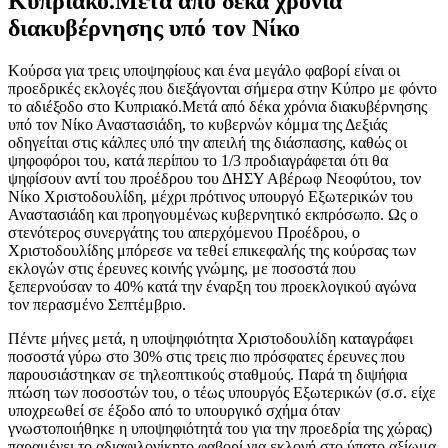
Κυπριακό.Μετά από δέκα χρόνια
διακυβέρνησης υπό τον Νίκο
Κούρσα για τρεις υποψηφίους και ένα μεγάλο φαβορί είναι οι
προεδρικές εκλογές που διεξάγονται σήμερα στην Κύπρο με φόντο
το αδιέξοδο στο Κυπριακό.Μετά από δέκα χρόνια διακυβέρνησης
υπό τον Νίκο Αναστασιάδη, το κυβερνών κόμμα της Δεξιάς
οδηγείται στις κάλπες υπό την απειλή της διάσπασης, καθώς οι
ψηφοφόροι του, κατά περίπου το 1/3 προδιαγράφεται ότι θα
ψηφίσουν αντί του προέδρου του ΔΗΣΥ Αβέρωφ Νεοφύτου, τον
Νίκο Χριστοδουλίδη, μέχρι πρότινος υπουργό Εξωτερικών του
Αναστασιάδη και προηγουμένως κυβερνητικό εκπρόσωπο. Ως ο
στενότερος συνεργάτης του απερχόμενου Προέδρου, ο
Χριστοδουλίδης μπόρεσε να τεθεί επικεφαλής της κούρσας των
εκλογών στις έρευνες κοινής γνώμης, με ποσοστά που
ξεπερνούσαν το 40% κατά την έναρξη του προεκλογικού αγώνα
τον περασμένο Σεπτέμβριο.
Πέντε μήνες μετά, η υποψηφιότητα Χριστοδουλίδη καταγράφει
ποσοστά γύρω στο 30% στις τρεις πιο πρόσφατες έρευνες που
παρουσιάστηκαν σε τηλεοπτικούς σταθμούς. Παρά τη διψήφια
πτώση των ποσοστών του, ο τέως υπουργός Εξωτερικών (σ.σ. είχε
υποχρεωθεί σε έξοδο από το υπουργικό σχήμα όταν
γνωστοποιήθηκε η υποψηφιότητά του για την προεδρία της χώρας)
παραμένει το αδιαφιλονίκητο φαβορί για εκλογή στο ύπατο αξίωμα