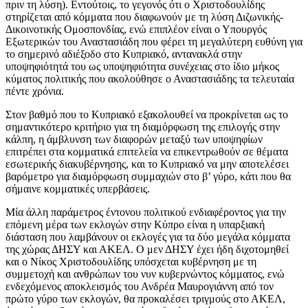
πριν τη λύση). Εντούτοις, το γεγονός ότι ο Χριστοδουλίδης
στηρίζεται από κόμματα που διαφωνούν με τη λύση Διζωνικής-
Δικοινοτικής Ομοσπονδίας, ενώ επιπλέον είναι ο Υπουργός
Εξωτερικών του Αναστασιάδη που φέρει τη μεγαλύτερη ευθύνη για
το σημερινό αδιέξοδο στο Κυπριακό, αντανακλά στην
υποψηφιότητά του ως υποψηφιότητα συνέχειας στο ίδιο μήκος
κύματος πολιτικής που ακολούθησε ο Αναστασιάδης τα τελευταία
πέντε χρόνια.
Στον βαθμό που το Κυπριακό εξακολουθεί να προκρίνεται ως το
σημαντικότερο κριτήριο για τη διαμόρφωση της επιλογής στην
κάλπη, η άμβλυνση των διαφορών μεταξύ των υποψηφίων
επιτρέπει στα κομματικά επιτελεία να επικεντρωθούν σε θέματα
εσωτερικής διακυβέρνησης, και το Κυπριακό να μην αποτελέσει
βαρόμετρο για διαμόρφωση συμμαχιών στο β’ γύρο, κάτι που θα
σήμαινε κομματικές υπερβάσεις.
Μία άλλη παράμετρος έντονου πολιτικού ενδιαφέροντος για την
επόμενη μέρα των εκλογών στην Κύπρο είναι η υπαρξιακή
διάσταση που λαμβάνουν οι εκλογές για τα δύο μεγάλα κόμματα
της χώρας ΔΗΣΥ και ΑΚΕΛ. Ο μεν ΔΗΣΥ έχει ήδη διχοτομηθεί
και ο Νίκος Χριστοδουλίδης υπόσχεται κυβέρνηση με τη
συμμετοχή και ανθρώπων του νυν κυβερνώντος κόμματος, ενώ
ενδεχόμενος αποκλεισμός του Ανδρέα Μαυρογιάννη από τον
πρώτο γύρο των εκλογών, θα προκαλέσει τριγμούς στο ΑΚΕΛ,