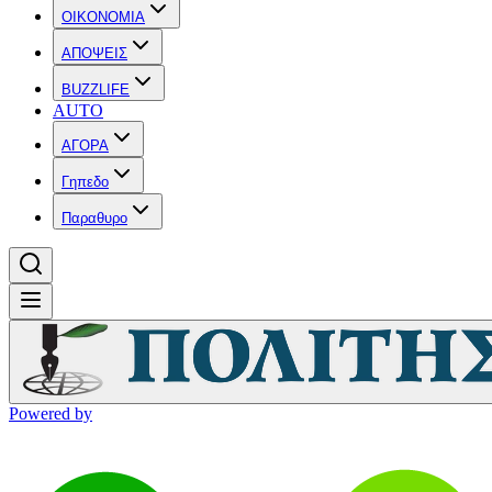
OIKONOMIA
ΑΠΟΨΕΙΣ
BUZZLIFE
AUTO
ΑΓΟΡΑ
Γηπεδο
Παραθυρο
Powered by