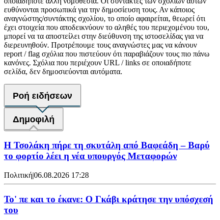
οποιαδήποτε άλλη νομοθεσία. Οι συντάκτες των σχολίων αυτών
ευθύνονται προσωπικά για την δημοσίευση τους. Αν κάποιος
αναγνώστης/συντάκτης σχολίου, το οποίο αφαιρείται, θεωρεί ότι
έχει στοιχεία που αποδεικνύουν το αληθές του περιεχομένου του,
μπορεί να τα αποστείλει στην διεύθυνση της ιστοσελίδας για να
διερευνηθούν. Προτρέπουμε τους αναγνώστες μας να κάνουν
report / flag σχόλια που πιστεύουν ότι παραβιάζουν τους πιο πάνω
κανόνες. Σχόλια που περιέχουν URL / links σε οποιαδήποτε
σελίδα, δεν δημοσιεύονται αυτόματα.
Ροή ειδήσεων
Δημοφιλή
Η Τσολάκη πήρε τη σκυτάλη από Βαφεάδη – Βαρύ
το φορτίο λέει η νέα υπουργός Μεταφορών
Πολιτική
|
06.08.2026 17:28
Το' πε και το έκανε: Ο Γκάβι κράτησε την υπόσχεσή
του