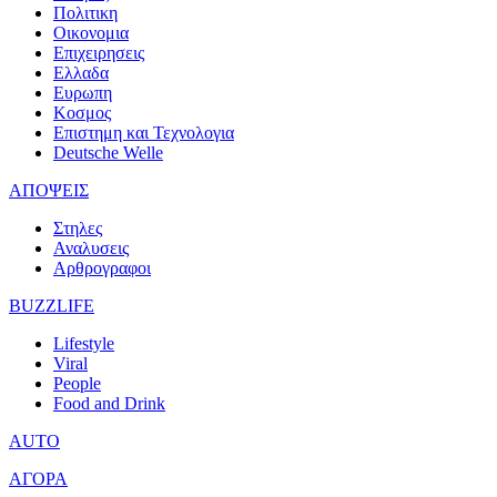
Πολιτικη
Οικονομια
Επιχειρησεις
Ελλαδα
Ευρωπη
Κοσμος
Επιστημη και Τεχνολογια
Deutsche Welle
ΑΠΟΨΕΙΣ
Στηλες
Αναλυσεις
Αρθρογραφοι
BUZZLIFE
Lifestyle
Viral
People
Food and Drink
AUTO
ΑΓΟΡΑ