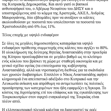
της Κυπριακής Δημοκρατίας. Και αυτό γιατί οι βασικοί
ανθυποψήφιοί του, ο Αβέρωφ Νεοφύτου του ΔΗΣΥ και ο
υποστηριζόμενος από το κόμμα της Αριστεράς, ΑΚΕΛ, Ανδρέας
Μαυρογιάννης, δύο εβδομάδες πριν να ανοίξουν οι κάλπες
ακολουθούσαν με ποσοστά που υπολείπονταν τα ποσοστά του
Χριστοδουλίδη από 6% έως 11%.
Τέλος εποχής με υψηλό ενδιαφέρον
Σε όλες τις μεγάλες δημοσκοπήσεις καταγράφεται υψηλό
ενδιαφέρον πρόθεσης συμμετοχής στις κάλπες που αγγίζει το 80%.
Η ολοκλήρωση της δεύτερης θητείας Αναστασιάδη στην προεδρία
της Κύπρου προσλαμβάνεται σε μεγάλο βαθμό ως το κλείσιμο
ενός κύκλου που βρίσκει τη χώρα με σταθερή οικονομία και με
γενικό σχέδιο υγείας (τα επιτεύγματα της κυβέρνησης
Αναστασιάδη), αλλά και ντροπιασμένη διεθνώς για τα σκάνδαλα
των χρυσών διαβατηρίων. Επιπλέον ο Νίκος Αναστασιάδης αφήνει
κληρονομιά ένα απελπιστικό αδιέξοδο στο Κυπριακό και την
Λευκωσία ανίκανη και απρόθυμη να αντιμετωπίσει τις πολιτικές
προσάρτησης των κατεχομένων που ήδη εφαρμόζει η Άγκυρα. Το
κόστος της διχοτόμησης επί του εδάφους και της εγκατάλειψης των
Τουρκοκυπρίων στον σφιχτό εναγκαλισμό της Τουρκίας είναι
πλέον απτό.
Η ελληνοκυπριακή πλευρά καλείται να διαχειριστεί τις ροές