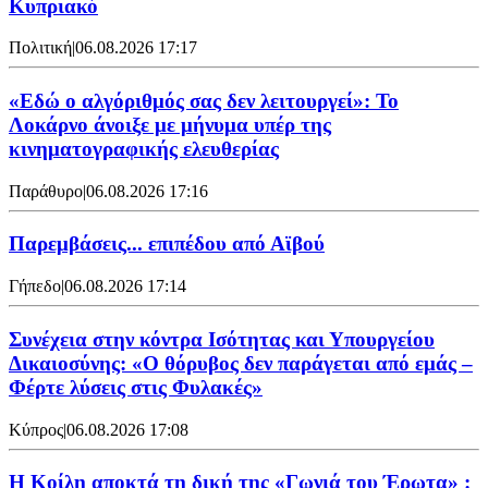
Κυπριακό
Πολιτική
|
06.08.2026 17:17
«Εδώ ο αλγόριθμός σας δεν λειτουργεί»: Το
Λοκάρνο άνοιξε με μήνυμα υπέρ της
κινηματογραφικής ελευθερίας
Παράθυρο
|
06.08.2026 17:16
Παρεμβάσεις... επιπέδου από Αϊβού
Γήπεδο
|
06.08.2026 17:14
Συνέχεια στην κόντρα Ισότητας και Υπουργείου
Δικαιοσύνης: «Ο θόρυβος δεν παράγεται από εμάς –
Φέρτε λύσεις στις Φυλακές»
Κύπρος
|
06.08.2026 17:08
Η Κοίλη αποκτά τη δική της «Γωνιά του Έρωτα» :