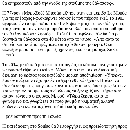
θα επηρεαστούν από την άνοδο της στάθμης της θάλασσας».
Η 77χρονη Μαρί-Ζοζέ Μπεσάκ μίλησε στην εφημερίδα Le Monde
για τις υπέροχες καλοκαιρινές διακοπές που πέρασε εκεί. Το 1983
αγόρασε ένα διαμέρισμα στο «Le Signal» μαζί με τον σύζυγο της
και χρόνο με τον χρόνο μπορούσαν να βλέπουν από το παράθυρο
τον Ατλαντικό να πλησιάζει. Το 2010, ο τυφώνας Ξύνθια έφερε
ξαφνικά τη θάλασσα στα 40 μέτρα από το κτίριο. «Από αυτό το
σημείο και μετά τα πράγματα επιταχύνθηκαν τρομερά. Όλα
άλλαξαν μέσα σε πέντε με έξι χρόνια», είπε ο δήμαρχος Ζαβιέ
Πεντά.
Το 2014, μετά από μια ακόμα καταιγίδα, οι κάτοικοι αναγκάστηκαν
να εγκαταλείψουν το κτίριο. Μόνο μετά από μακρά δικαστική
διαμάχη το κράτος τους κατέβαλε μερική αποζημίωση. «Υπάρχει
λοιπόν ανάγκη να έχουμε ένα ισχυρό εθνικό σχέδιο. Πρέπει να
συνοδεύουμε τις πληγείσες κοινότητες και τους ιδιοκτήτες σπιτιών
και να εμποδίσουμε τους ανθρώπους να ξαναχτίζουν κτήρια σαν
αυτό», τόνισε ο υπουργός Μπεσύ. «Τώρα ξέρετε αυτό το
φαινόμενο και γνωρίζετε σε ποιο βαθμό η κλιματική αλλαγή
επιδεινώνει και επιταχύνει τη διάβρωση των ακτών.»
Προειδοποίηση προς τη Γαλλία
Η κατεδάφιση στο Soulac θα λειτουργήσει ως προειδοποίηση προς