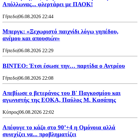
Απόλλωνας... φλερτάρει με ΠΑΟΚ!
Γήπεδο
|
06.08.2026 22:44
Μπεργκ: «Ξεχωριστό παιχνίδι λόγω γηπέδου,
ανέμου και απουσιών»
Γήπεδο
|
06.08.2026 22:29
ΒΙΝΤΕΟ: Έτσι έσωσε την… παρτίδα ο Αντρέου
Γήπεδο
|
06.08.2026 22:08
Απεβίωσε ο βετεράνος του Β' Παγκοσμίου και
αγωνιστής της ΕΟΚΑ, Παύλος Μ. Κασάπης
Κύπρος
|
06.08.2026 22:02
Απέφυγε το κάζο στο 90’+4 η Ομόνοια αλλά
συνεχίζει να... προβληματίζει