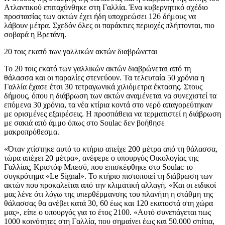
Ατλαντικού επιταχύνθηκε στη Γαλλία. Ένα κυβερνητικό σχέδιο
προστασίας των ακτών έχει ήδη υποχρεώσει 126 δήμους να
λάβουν μέτρα. Σχεδόν όλες οι παράκτιες περιοχές πλήττονται, πιο
σοβαρά η Βρετάνη.
20 τοις εκατό των γαλλικών ακτών διαβρώνεται
Το 20 τοις εκατό των γαλλικών ακτών διαβρώνεται από τη
θάλασσα και οι παραλίες στενεύουν. Τα τελευταία 50 χρόνια η
Γαλλία έχασε έτσι 30 τετραγωνικά χιλιόμετρα έκτασης. Στους
δήμους, όπου η διάβρωση των ακτών αναμένεται να συνεχιστεί τα
επόμενα 30 χρόνια, τα νέα κτίρια κοντά στο νερό απαγορεύτηκαν
με ορισμένες εξαιρέσεις. Η προσπάθεια να τερματιστεί η διάβρωση
με σακιά από άμμο όπως στο Soulac δεν βοήθησε
μακροπρόθεσμα.
«Όταν χτίστηκε αυτό το κτήριο απείχε 200 μέτρα από τη θάλασσα,
τώρα απέχει 20 μέτρα», ανέφερε ο υπουργός Οικολογίας της
Γαλλίας, Κριστόφ Μπεσύ, που επισκέφθηκε στο Soulac το
συγκρότημα «Le Signal». Το κτήριο πιστοποιεί τη διάβρωση των
ακτών που προκαλείται από την κλιματική αλλαγή. «Και οι ειδικοί
μας λένε ότι λόγω της υπερθέρμανσης του πλανήτη η στάθμη της
θάλασσας θα ανέβει κατά 30, 60 έως και 120 εκατοστά στη χώρα
μας», είπε ο υπουργός για το έτος 2100. «Αυτό συνεπάγεται πως
1000 κοινότητες στη Γαλλία, που σημαίνει έως και 50.000 σπίτια,