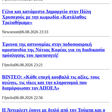
Γέλιο και κατάμεστο Δημαρχείο στην Πόλη
Χρυσοχούς με την κωμωδία «Κατάλαθος
Τρελαθήκαμε»
Newsroom
|
06.08.2026 23:33
Έρευνα της αστυνομίας στην ποδοσφαιρική
ομοσπονδία της Νότιας Κορέας για τη διαδικασία
πρόσληψης του προπονητή!
Γήπεδο
|
06.08.2026 23:21
ΒΙΝΤΕΟ: «Κάθε εποχή κουβαλά τις αξίες, τους
αγώνες, τις νίκες και την κληρονομιά που
διαμόρφωσαν τον ΑΠΟΕΛ»
Γήπεδο
|
06.08.2026 22:56
H Άντερλεχτ έφυγε με διπλό από την Τούμπα και ο