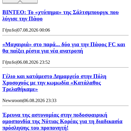
ΒΙΝΤΕΟ: Το «χτύπημα» της Σάλτσμπουργκ που
λύγισε την Πάφο
Γήπεδο
|
07.08.2026 00:06
«Μαχαιριά» στο παρά... δύο για την Πάφος FC και
θα παίξει ρέστα για νέα ανατροπή
Γήπεδο
|
06.08.2026 23:52
Γέλιο και κατάμεστο Δημαρχείο στην Πόλη
Χρυσοχούς με την κωμωδία «Κατάλαθος
Τρελαθήκαμε»
Newsroom
|
06.08.2026 23:33
Έρευνα της αστυνομίας στην ποδοσφαιρική
ομοσπονδία της Νότιας Κορέας για τη διαδικασία
πρόσληψης του προπονητή!