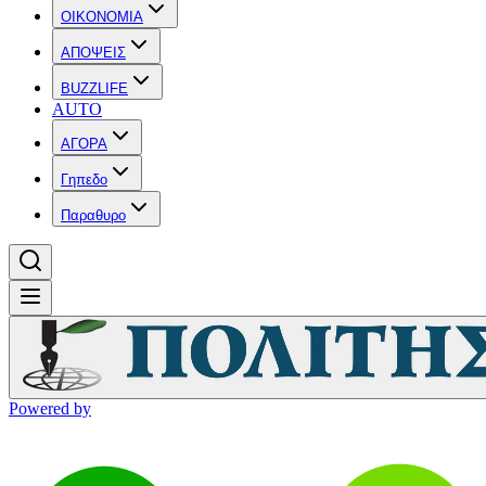
OIKONOMIA
ΑΠΟΨΕΙΣ
BUZZLIFE
AUTO
ΑΓΟΡΑ
Γηπεδο
Παραθυρο
Powered by