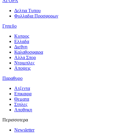
ΑΓΟΡΑ
Δελτια Τυπου
Φυλλαδια Προσφορων
Γηπεδο
Κυπρος
Ελλαδα
Διεθνη
Καλαθοσφαιρα
Αλλα Σπορ
Ντριμπλες
Αποψεις
Παραθυρο
Ατζεντα
Επικαιρα
Θεματα
Στηλες
Αποθηκη
Περισσοτερα
Newsletter