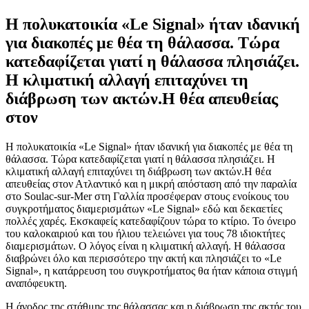
Η πολυκατοικία «Le Signal» ήταν ιδανική
για διακοπές με θέα τη θάλασσα. Τώρα
κατεδαφίζεται γιατί η θάλασσα πλησιάζει.
Η κλιματική αλλαγή επιταχύνει τη
διάβρωση των ακτών.Η θέα απευθείας
στον
Η πολυκατοικία «Le Signal» ήταν ιδανική για διακοπές με θέα τη
θάλασσα. Τώρα κατεδαφίζεται γιατί η θάλασσα πλησιάζει. Η
κλιματική αλλαγή επιταχύνει τη διάβρωση των ακτών.Η θέα
απευθείας στον Ατλαντικό και η μικρή απόσταση από την παραλία
στο Soulac-sur-Mer στη Γαλλία προσέφεραν στους ενοίκους του
συγκροτήματος διαμερισμάτων «Le Signal» εδώ και δεκαετίες
πολλές χαρές. Εκσκαφείς κατεδαφίζουν τώρα το κτίριο. Το όνειρο
του καλοκαιριού και του ήλιου τελειώνει για τους 78 ιδιοκτήτες
διαμερισμάτων. Ο λόγος είναι η κλιματική αλλαγή. Η θάλασσα
διαβρώνει όλο και περισσότερο την ακτή και πλησιάζει το «Le
Signal», η κατάρρευση του συγκροτήματος θα ήταν κάποια στιγμή
αναπόφευκτη.
Η άνοδος της στάθμης της θάλασσας και η διάβρωση της ακτής του