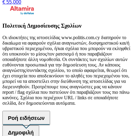
€ 55,000
Πολιτική Δημοσίευσης Σχολίων
Οι ιδιοκτήτες της ιστοσελίδας www.politis.com.cy διατηρούν το
δικαίωμα να αφαιρούν σχόλια αναγνωστών, δυσφημιστικού και/ή
υβριστικού περιεχομένου, ή/και σχόλια που μπορούν να εκληφθεί
ότι υποκινούν το μίσος/τον ρατσισμό ή που παραβιάζουν
οποιαδήποτε άλλη νομοθεσία. Οι συντάκτες των σχολίων αυτών
ευθύνονται προσωπικά για την δημοσίευση τους. Αν κάποιος
αναγνώστης/συντάκτης σχολίου, το οποίο αφαιρείται, θεωρεί ότι
έχει στοιχεία που αποδεικνύουν το αληθές του περιεχομένου του,
μπορεί να τα αποστείλει στην διεύθυνση της ιστοσελίδας για να
διερευνηθούν. Προτρέπουμε τους αναγνώστες μας να κάνουν
report / flag σχόλια που πιστεύουν ότι παραβιάζουν τους πιο πάνω
κανόνες. Σχόλια που περιέχουν URL / links σε οποιαδήποτε
σελίδα, δεν δημοσιεύονται αυτόματα.
Ροή ειδήσεων
Δημοφιλή