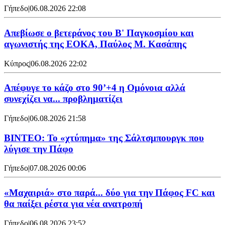
Γήπεδο
|
06.08.2026 22:08
Απεβίωσε ο βετεράνος του Β' Παγκοσμίου και
αγωνιστής της ΕΟΚΑ, Παύλος Μ. Κασάπης
Κύπρος
|
06.08.2026 22:02
Απέφυγε το κάζο στο 90’+4 η Ομόνοια αλλά
συνεχίζει να... προβληματίζει
Γήπεδο
|
06.08.2026 21:58
ΒΙΝΤΕΟ: Το «χτύπημα» της Σάλτσμπουργκ που
λύγισε την Πάφο
Γήπεδο
|
07.08.2026 00:06
«Μαχαιριά» στο παρά... δύο για την Πάφος FC και
θα παίξει ρέστα για νέα ανατροπή
Γήπεδο
|
06.08.2026 23:52