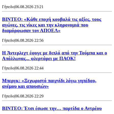
Γήπεδο
|
06.08.2026 23:21
ΒΙΝΤΕΟ: «Κάθε εποχή κουβαλά τις αξίες, τους
αγώνες, τις νίκες και την κληρονομιά που
διαμόρφωσαν τον ΑΠΟΕΛ»
Γήπεδο
|
06.08.2026 22:56
H Άντερλεχτ έφυγε με διπλό από την Τούμπα και ο
Απόλλωνας... φλερτάρει με ΠΑΟΚ!
Γήπεδο
|
06.08.2026 22:44
Μπεργκ: «Ξεχωριστό παιχνίδι λόγω γηπέδου,
ανέμου και απουσιών»
Γήπεδο
|
06.08.2026 22:29
ΒΙΝΤΕΟ: Έτσι έσωσε την… παρτίδα ο Αντρέου