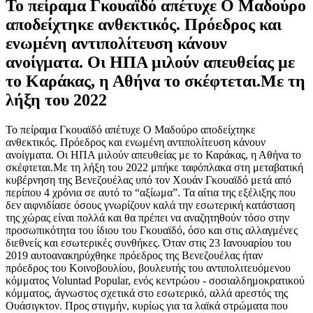
Το πείραμα Γκουαϊδό απέτυχε Ο Μαδούρο
αποδείχτηκε ανθεκτικός. Πρόεδρος και
ενωμένη αντιπολίτευση κάνουν
ανοίγματα. Οι ΗΠΑ μιλούν απευθείας με
το Καράκας, η Αθήνα το σκέφτεται.Με τη
λήξη του 2022
Το πείραμα Γκουαϊδό απέτυχε Ο Μαδούρο αποδείχτηκε
ανθεκτικός. Πρόεδρος και ενωμένη αντιπολίτευση κάνουν
ανοίγματα. Οι ΗΠΑ μιλούν απευθείας με το Καράκας, η Αθήνα το
σκέφτεται.Με τη λήξη του 2022 μπήκε ταφόπλακα στη μεταβατική
κυβέρνηση της Βενεζουέλας υπό τον Χουάν Γκουαϊδό μετά από
περίπου 4 χρόνια σε αυτό το “αξίωμα”. Τα αίτια της εξέλιξης που
δεν αιφνιδίασε όσους γνωρίζουν καλά την εσωτερική κατάσταση
της χώρας είναι πολλά και θα πρέπει να αναζητηθούν τόσο στην
προσωπικότητα του ίδιου του Γκουαϊδό, όσο και στις αλλαγμένες
διεθνείς και εσωτερικές συνθήκες. Όταν στις 23 Ιανουαρίου του
2019 αυτοανακηρύχθηκε πρόεδρος της Βενεζουέλας ήταν
πρόεδρος του Κοινοβουλίου, βουλευτής του αντιπολιτευόμενου
κόμματος Voluntad Popular, ενός κεντρώου - σοσιαλδημοκρατικού
κόμματος, άγνωστος σχετικά στο εσωτερικό, αλλά αρεστός της
Ουάσιγκτον. Προς στιγμήν, κυρίως για τα λαϊκά στρώματα που