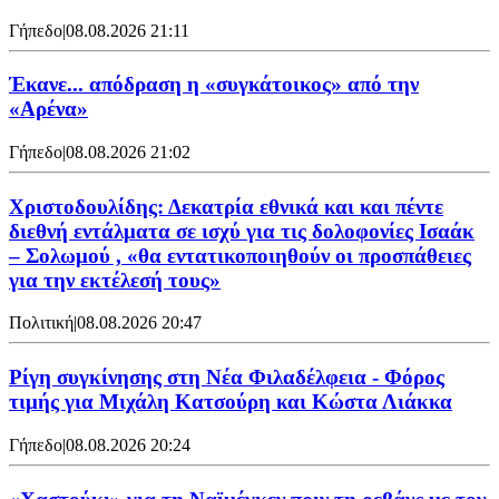
Γήπεδο
|
08.08.2026 21:11
Έκανε... απόδραση η «συγκάτοικος» από την
«Αρένα»
Γήπεδο
|
08.08.2026 21:02
Χριστοδουλίδης: Δεκατρία εθνικά και και πέντε
διεθνή εντάλματα σε ισχύ για τις δολοφονίες Ισαάκ
– Σολωμού , «θα εντατικοποιηθούν οι προσπάθειες
για την εκτέλεσή τους»
Πολιτική
|
08.08.2026 20:47
Ρίγη συγκίνησης στη Νέα Φιλαδέλφεια - Φόρος
τιμής για Μιχάλη Κατσούρη και Κώστα Λιάκκα
Γήπεδο
|
08.08.2026 20:24