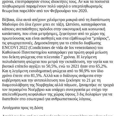
χρόνια, επεστράφησαν στους ιδιοκτήτες τους. Αν και τα ποσοστά
πληθωρισμού παραμένουν πολύ υψηλά ο υπερπληθωρισμός
θεωρείται παρελθόν από τον Φεβρουάριο του 2020.
Βέβαια, όλα αυτά απέχουν χιλιόμετρα μακριά από τη διαπίστωση
Μαδούρο ότι όλα έχουν μπει σε τάξη. Ωστόσο, καταγράφονται
κάποιες ανεπαίσθητες πρόοδοι στην οικονομική και κοινωνική
κατάσταση, που είναι μετρήσιμες, ξεφεύγουν από το χώρο της
πρωτεύουσας και είναι αισθητές και στα εξαθλιωμένα “μπάριος”,
τις φτωχογειτονιές. Δημοσκόπηση για το επίπεδο διαβίωσης
ENCOVI 2022 (Condiciones de vida de los venezolanos) του
Καθολικού Πανεπιστημίου καταγράφει για πρώτη φορά μείωση
του δείκτη φτώχειας στα τελευταία 7 χρόνια. Η λεγόμενη
πολυδιάστατη φτώχεια που μετρά την εκπαίδευση, την υγεία και το
βιοτικό επίπεδο αγγίζει το 50,5%, ενώ το 2021 ήταν στο 65,2%.
Και η λεγόμενη εισοδηματική φτώχεια από το 90,9% τον ίδιο
χρόνο έπεσε στο 81,5%. Αλλά και ο διάλογος ανάμεσα στην
κυβέρνηση και την αντιπολίτευση που ξεκίνησε το 21 με τη
διαμεσολάβηση της Νορβηγίας αλλά πάγωσε, ξαναμπήκε σε τροχιά
τον περασμένο Νοέμβριο και υπάρχει συνεργασία με στόχο την
απελευθέρωση κεφαλαίων της χώρας ύψους 3 δις δολαρίων για να
διατεθούν στο εσωτερικό για ανθρωπιστικούς λόγους.
Ανοίγματα προς τη Δύση