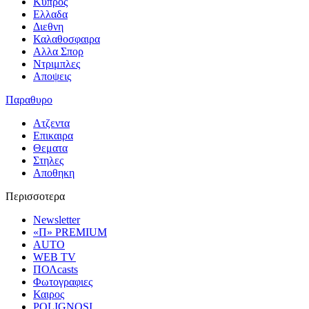
Κυπρος
Ελλαδα
Διεθνη
Καλαθοσφαιρα
Αλλα Σπορ
Ντριμπλες
Αποψεις
Παραθυρο
Ατζεντα
Επικαιρα
Θεματα
Στηλες
Αποθηκη
Περισσοτερα
Newsletter
«Π» PREMIUM
AUTO
WEB TV
ΠΟΛcasts
Φωτογραφιες
Καιρος
POLIGNOSI