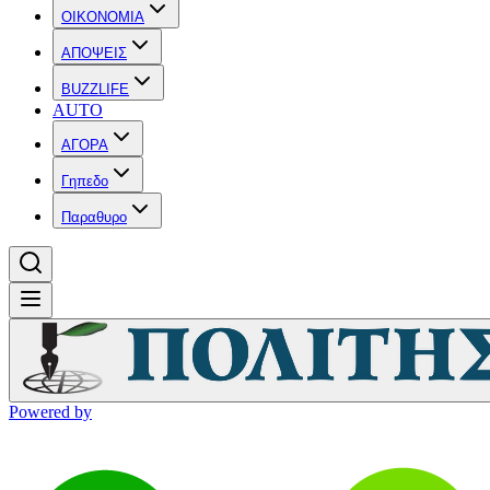
OIKONOMIA
ΑΠΟΨΕΙΣ
BUZZLIFE
AUTO
ΑΓΟΡΑ
Γηπεδο
Παραθυρο
Powered by