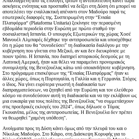
Απαλλαγμένη από τις επιλογές τρίτων η αντιπολίτευση κάνει τώρα
ασκήσεις ενότητας και προσπαθεί να δείξει στη Δύση ότι μπορεί να
αποτελέσει την εναλλακτική απέναντι στον Μαδούρο παρά τις
εσωτερικές διαφορές της. Συσπειρωμένη στην “Ενιαία
Πλατφόρμα“ (Plataforma Unitaria) ξεκίνησε την περασμένη
εβδομάδα περιοδεία στην Ευρώπη με πρώτο σταθμό την
σοσιαλιστική Ισπανία. Ο υπουργός Εξωτερικών της χώρας Χοσέ
Μανουέλ Αλμπαρές δέχθηκε την αντιπροσωπεία και υποσχέθηκε
ότι η χώρα του θα “συνοδεύσει” τη διαδικασία διαλόγου με την
κυβέρνηση που γίνεται στο Μεξικό, αν και δεν διευκρίνισε με
ποιον τρόπο. Η Ισπανία, που διατηρεί ιστορικούς δεσμούς με τη
Λατινική Αμερική, ήταν και θέλει να παραμείνει προνομιακός
συνομιλητής της Βενεζουέλας κάτω υπό οποιανδήποτε κυβέρνηση.
Στο πρόγραμμα επισκέψεων της “Ενιαίας Πλατφόρμας” ήταν κι
άλλες χώρες, όπως η Πορτογαλία, η Γαλλία και η Γερμανία. Στόχος
ο ίδιος. Να γίνει ευρύτερα γνωστή η διαδικασία των
διαπραγματεύσεων, να ζητηθεί από την Ευρώπη και τον ελεύθερο
κόσμο να συνοδεύσουν αυτή τη διαδικασία και να την εκλάβουν ως
μια ευκαιρία για τους πολίτες της Βενεζουέλας “να συμμετάσχουν
στις προεδρικές εκλογές του 2024", όπως δήλωσε ο Τόμας
Γκουανίπα, μέλος της αντιπροσωπείας. Η Βενεζουέλα δεν πρέπει
να θεωρηθεί "χαμένη υπόθεση".
Ανοίγματα προς τη Δύση κάνει όμως από την πλευρά του και ο
Νίκολας Μαδούρο. Στο Κάιρο, στη Διάσκεψη Κορυφής για το