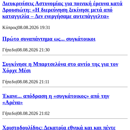
Διευκρινίσεις Αστυνομίας για ποινική έρευνα κατά
Δρουσιώτη: «Η διερεύνηση ξεκίνησε μετά από
καταγγελία – Δεν ενεργήσαμε αυτεπάγγελτα»
Κύπρος
|
08.08.2026 19:31
Πρώτο συναπάντημα ως... συγκάτοικοι
Γήπεδο
|
08.08.2026 21:30
Συγκίνησε η Μπαρτσελόνα στο αντίο της για τον
Χόρχε Μέσι
Γήπεδο
|
08.08.2026 21:11
Έκανε... απόδραση η «συγκάτοικος» από την
«Αρένα»
Γήπεδο
|
08.08.2026 21:02
Χριστοδουλίδης: Δεκατρία εθνικά και και πέντε