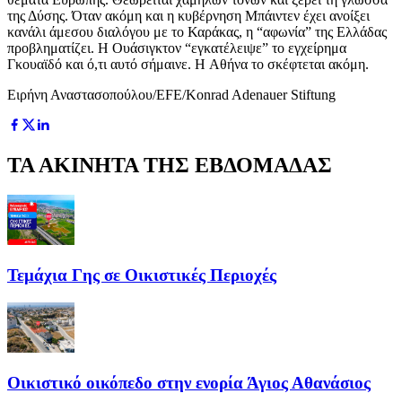
της Δύσης. Όταν ακόμη και η κυβέρνηση Μπάιντεν έχει ανοίξει
κανάλι άμεσου διαλόγου με το Καράκας, η “αφωνία” της Ελλάδας
προβληματίζει. Η Ουάσιγκτον “εγκατέλειψε” το εγχείρημα
Γκουαϊδό και ό,τι αυτό σήμαινε. H Αθήνα το σκέφτεται ακόμη.
Ειρήνη Αναστασοπούλου/EFE/Konrad Adenauer Stiftung
ΤΑ ΑΚΙΝΗΤΑ ΤΗΣ ΕΒΔΟΜΑΔΑΣ
Τεμάχια Γης σε Οικιστικές Περιοχές
Οικιστικό οικόπεδο στην ενορία Άγιος Αθανάσιος