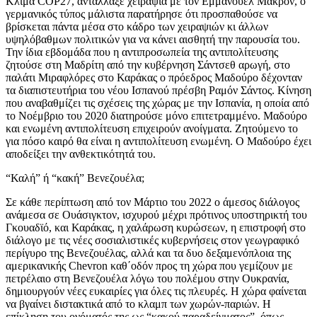
Κλίμα COP27, αντάλλαξε χειραψία με τον Εμμανουέλ Μακρόν, ο
γερμανικός τύπος μάλιστα παρατήρησε ότι προσπαθούσε να
βρίσκεται πάντα μέσα στο κάδρο των χειραψιών κι άλλων
υψηλόβαθμων πολιτικών για να κάνει αισθητή την παρουσία του.
Την ίδια εβδομάδα που η αντιπροσωπεία της αντιπολίτευσης
ζητούσε στη Μαδρίτη από την κυβέρνηση Σάντσεθ αρωγή, στο
παλάτι Μιραφλόρες στο Καράκας ο πρόεδρος Μαδούρο δέχονταν
τα διαπιστευτήρια του νέου Ισπανού πρέσβη Ραμόν Σάντος. Κίνηση
που αναβαθμίζει τις σχέσεις της χώρας με την Ισπανία, η οποία από
το Νοέμβριο του 2020 διατηρούσε μόνο επιτετραμμένο. Μαδούρο
και ενωμένη αντιπολίτευση επιχειρούν ανοίγματα. Ζητούμενο το
για πόσο καιρό θα είναι η αντιπολίτευση ενωμένη. Ο Μαδούρο έχει
αποδείξει την ανθεκτικότητά του.
“Καλή” ή “κακή” Βενεζουέλα;
Σε κάθε περίπτωση από τον Μάρτιο του 2022 ο άμεσος διάλογος
ανάμεσα σε Ουάσιγκτον, ισχυρού μέχρι πρότινος υποστηρικτή του
Γκουαδϊό, και Καράκας, η χαλάρωση κυρώσεων, η επιστροφή στο
διάλογο με τις νέες σοσιαλιστικές κυβερνήσεις στον γεωγραφικό
περίγυρο της Βενεζουέλας, αλλά και τα δυο δεξαμενόπλοια της
αμερικανικής Chevron καθ΄οδόν προς τη χώρα που γεμίζουν με
πετρέλαιο στη Βενεζουέλα λόγω του πολέμου στην Ουκρανία,
δημιουργούν νέες ευκαιρίες για όλες τις πλευρές. Η χώρα φαίνεται
να βγαίνει διστακτικά από το κλαμπ των χωρών-παριών. Η
επίκληση του ονόματός της ως “κακού παραδείγματος”, όπως