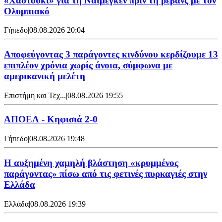
«Χαστούκι» για τη Ναϊμέγκεν πριν τη ρεβάνς με τον
Ολυμπιακό
Γήπεδο
|
08.08.2026 20:04
Αποφεύγοντας 3 παράγοντες κινδύνου κερδίζουμε 13
επιπλέον χρόνια χωρίς άνοια, σύμφωνα με
αμερικανική μελέτη
Επιστήμη και Τεχ...
|
08.08.2026 19:55
ΑΠΟΕΛ - Κηφισιά 2-0
Γήπεδο
|
08.08.2026 19:48
Η αυξημένη χαμηλή βλάστηση «κρυμμένος
παράγοντας» πίσω από τις φετινές πυρκαγιές στην
Ελλάδα
Ελλάδα
|
08.08.2026 19:39