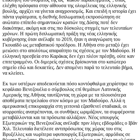
ελέχθη πρόσφατα στην αίθουσα της ολομέλειας της ελληνικής
βουλής, αρχίζει να γίνεται αναχρονισμός. Και επειδή η ιστορία έχει
πάντα γυρίσματα, η διεθνής διπλωματική εκπροσώπηση σε
ανώτατο επίπεδο σημαντικών κρατών της Δύσης ποτέ δεν
διακόπηκε, ακόμη και στις πιο δύσκολες στιγμές των τελευταίων
χρόνων. Η πρώτη διπλωματική πράξη της νέας ελληνικής
κυβέρνησης όταν ανέλαβε το 2019, ήταν η αναγνώριση του
Γκουαϊδό ως μεταβατικού προέδρου. Η Αθήνα στο μεταξύ έχει
μειώσει στο απολύτως απαραίτητο τις σχέσεις με τον Μαδούρο. Η
ελληνική πρεσβεία στο Καράκας δεν έχει πλέον πρέσβη, ούτε καν
επιτετραμμένο. Οι διμερείς σχέσεις βρίσκονται στο κατώτερο
σημείο εδώ και δεκαετίες. Δεν απομένει παρά το τελευταίο βήμα,
να κλείσει.
Εκ των υστέρων αποδεικνύεται πόσο κοντόφθαλμα χειρίστηκε το
κεφάλαιο Βενεζουέλα ο σύμβουλος επί θεμάτων Λατινικής
Αμερικής της Αθήνας ταυτίζοντας τη χώρα με τα πλουσιότερα
αποθέματα πετρελαίου στον κόσμο με τον Μαδούρο. Αλλά η
αμερικανική επικυριαρχία στη γειτονιά εξασθενεί σταδιακά, οι
ισορροπίες ανατρέπονται, οι συνθήκες ωριμάζουν, τα συμφέροντα
μεταβάλλονται και τα πρόσωπα αλλάζουν. Νέος υπουργός
Εξωτερικών της Βενεζουέλας ανέλαβε πριν λίγες εβδομάδες ο Ιβάν
Χιλ. Τελευταία διετέλεσε αντιπρόσωπος της χώρας του στις
Βρυξέλλες και νωρίτερα υφυπουργός Εξωτερικών, αρμόδιος σε
θέματα Ευρώπης. Θεωρείται χαμηλών τόνων και ξέρει τη γλώσσα