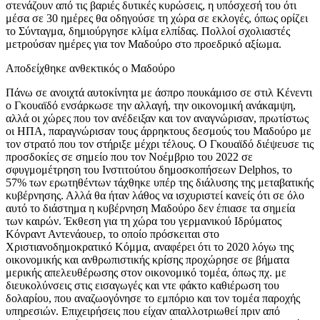
στενάζουν από τις βαριές δυτικές κυρώσεις, η υπόσχεσή του ότι
μέσα σε 30 ημέρες θα οδηγούσε τη χώρα σε εκλογές, όπως ορίζει
το Σύνταγμα, δημιούργησε κλίμα ελπίδας. Πολλοί σχολιαστές
μετρούσαν ημέρες για τον Μαδούρο στο προεδρικό αξίωμα.
Αποδείχθηκε ανθεκτικός ο Μαδούρο
Πάνω σε ανοιχτά αυτοκίνητα με άσπρο πουκάμισο σε στιλ Κένεντι
ο Γκουαϊδό ενσάρκωσε την αλλαγή, την οικονομική ανάκαμψη,
αλλά οι χώρες που τον ανέδειξαν και τον αναγνώρισαν, πρωτίστως
οι ΗΠΑ, παραγνώρισαν τους άρρηκτους δεσμούς του Μαδούρο με
τον στρατό που τον στήριξε μέχρι τέλους. Ο Γκουαϊδό διέψευσε τις
προσδοκίες σε σημείο που τον Νοέμβριο του 2022 σε
σφυγμομέτρηση του Ινστιτούτου δημοσκοπήσεων Delphos, το
57% των ερωτηθέντων τάχθηκε υπέρ της διάλυσης της μεταβατικής
κυβέρνησης. Αλλά θα ήταν λάθος να ισχυριστεί κανείς ότι σε όλο
αυτό το διάστημα η κυβέρνηση Μαδούρο δεν έπιασε τα σημεία
των καιρών. Έκθεση για τη χώρα του γερμανικού Ιδρύματος
Κόνραντ Αντενάουερ, το οποίο πρόσκειται στο
Χριστιανοδημοκρατικό Κόμμα, αναφέρει ότι το 2020 λόγω της
οικονομικής και ανθρωπιστικής κρίσης προχώρησε σε βήματα
μερικής απελευθέρωσης στον οικονομικό τομέα, όπως πχ. με
διευκολύνσεις στις εισαγωγές και ντε φάκτο καθιέρωση του
δολαρίου, που αναζωογόνησε το εμπόριο και τον τομέα παροχής
υπηρεσιών. Επιχειρήσεις που είχαν απαλλοτριωθεί πριν από