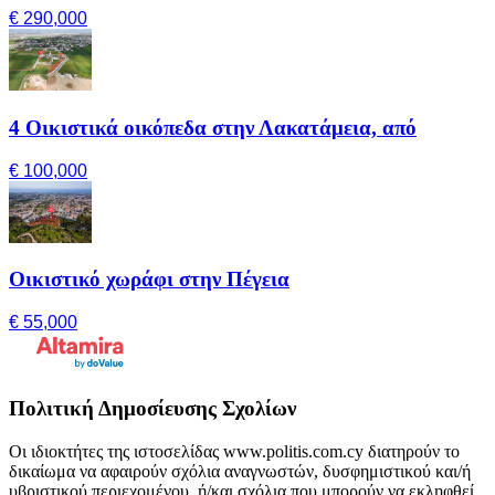
€ 290,000
4 Οικιστικά οικόπεδα στην Λακατάμεια, από
€ 100,000
Οικιστικό χωράφι στην Πέγεια
€ 55,000
Πολιτική Δημοσίευσης Σχολίων
Οι ιδιοκτήτες της ιστοσελίδας www.politis.com.cy διατηρούν το
δικαίωμα να αφαιρούν σχόλια αναγνωστών, δυσφημιστικού και/ή
υβριστικού περιεχομένου, ή/και σχόλια που μπορούν να εκληφθεί