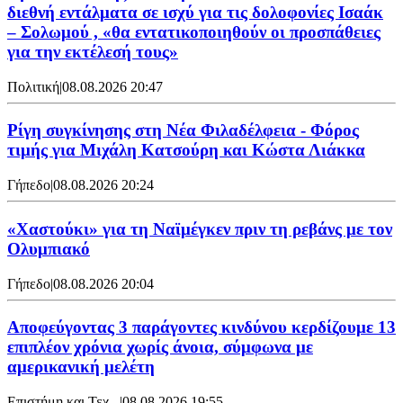
διεθνή εντάλματα σε ισχύ για τις δολοφονίες Ισαάκ
– Σολωμού , «θα εντατικοποιηθούν οι προσπάθειες
για την εκτέλεσή τους»
Πολιτική
|
08.08.2026 20:47
Ρίγη συγκίνησης στη Νέα Φιλαδέλφεια - Φόρος
τιμής για Μιχάλη Κατσούρη και Κώστα Λιάκκα
Γήπεδο
|
08.08.2026 20:24
«Χαστούκι» για τη Ναϊμέγκεν πριν τη ρεβάνς με τον
Ολυμπιακό
Γήπεδο
|
08.08.2026 20:04
Αποφεύγοντας 3 παράγοντες κινδύνου κερδίζουμε 13
επιπλέον χρόνια χωρίς άνοια, σύμφωνα με
αμερικανική μελέτη
Επιστήμη και Τεχ...
|
08.08.2026 19:55