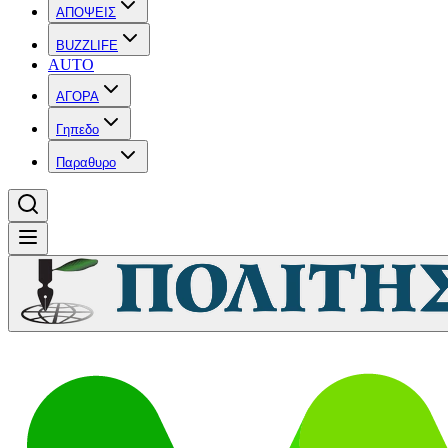
ΑΠΟΨΕΙΣ
BUZZLIFE
AUTO
ΑΓΟΡΑ
Γηπεδο
Παραθυρο