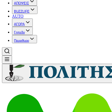
ΑΠΟΨΕΙΣ
BUZZLIFE
AUTO
ΑΓΟΡΑ
Γηπεδο
Παραθυρο