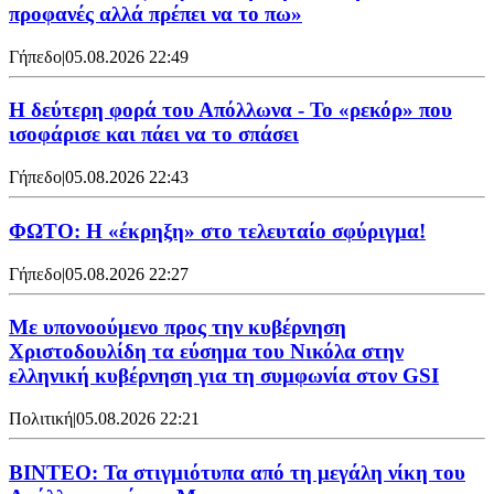
προφανές αλλά πρέπει να το πω»
Γήπεδο
|
05.08.2026 22:49
Η δεύτερη φορά του Απόλλωνα - Το «ρεκόρ» που
ισοφάρισε και πάει να το σπάσει
Γήπεδο
|
05.08.2026 22:43
ΦΩΤΟ: Η «έκρηξη» στο τελευταίο σφύριγμα!
Γήπεδο
|
05.08.2026 22:27
Με υπονοούμενο προς την κυβέρνηση
Χριστοδουλίδη τα εύσημα του Νικόλα στην
ελληνική κυβέρνηση για τη συμφωνία στον GSI
Πολιτική
|
05.08.2026 22:21
ΒΙΝΤΕΟ: Τα στιγμιότυπα από τη μεγάλη νίκη του