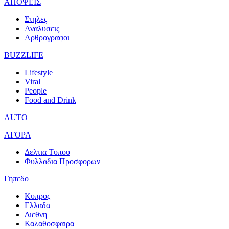
ΑΠΟΨΕΙΣ
Στηλες
Αναλυσεις
Αρθρογραφοι
BUZZLIFE
Lifestyle
Viral
People
Food and Drink
AUTO
ΑΓΟΡΑ
Δελτια Τυπου
Φυλλαδια Προσφορων
Γηπεδο
Κυπρος
Ελλαδα
Διεθνη
Καλαθοσφαιρα