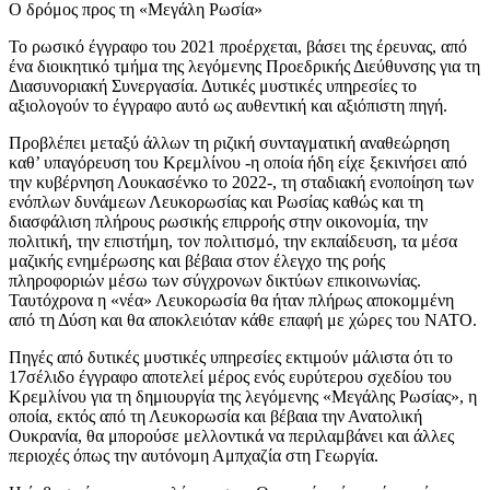
Ο δρόμος προς τη «Μεγάλη Ρωσία»
Το ρωσικό έγγραφο του 2021 προέρχεται, βάσει της έρευνας, από
ένα διοικητικό τμήμα της λεγόμενης Προεδρικής Διεύθυνσης για τη
Διασυνοριακή Συνεργασία. Δυτικές μυστικές υπηρεσίες το
αξιολογούν το έγγραφο αυτό ως αυθεντική και αξιόπιστη πηγή.
Προβλέπει μεταξύ άλλων τη ριζική συνταγματική αναθεώρηση
καθ’ υπαγόρευση του Κρεμλίνου -η οποία ήδη είχε ξεκινήσει από
την κυβέρνηση Λουκασένκο το 2022-, τη σταδιακή ενοποίηση των
ενόπλων δυνάμεων Λευκορωσίας και Ρωσίας καθώς και τη
διασφάλιση πλήρους ρωσικής επιρροής στην οικονομία, την
πολιτική, την επιστήμη, τον πολιτισμό, την εκπαίδευση, τα μέσα
μαζικής ενημέρωσης και βέβαια στον έλεγχο της ροής
πληροφοριών μέσω των σύγχρονων δικτύων επικοινωνίας.
Ταυτόχρονα η «νέα» Λευκορωσία θα ήταν πλήρως αποκομμένη
από τη Δύση και θα αποκλειόταν κάθε επαφή με χώρες του ΝΑΤΟ.
Πηγές από δυτικές μυστικές υπηρεσίες εκτιμούν μάλιστα ότι το
17σέλιδο έγγραφο αποτελεί μέρος ενός ευρύτερου σχεδίου του
Κρεμλίνου για τη δημιουργία της λεγόμενης «Μεγάλης Ρωσίας», η
οποία, εκτός από τη Λευκορωσία και βέβαια την Ανατολική
Ουκρανία, θα μπορούσε μελλοντικά να περιλαμβάνει και άλλες
περιοχές όπως την αυτόνομη Αμπχαζία στη Γεωργία.