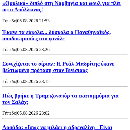
«Θρυλικό» διπλό στη Νορβηγία και φουλ για πλέι
οφ ο Απόλλωνας!
Γήπεδο
|
05.08.2026 21:53
Έκανε τα εύκολα... δύσκολα ο Παναθηναϊκός,
αποδοκιμασίες στο φινάλε
Γήπεδο
|
05.08.2026 23:26
Συνεχίζεται το σίριαλ: Η Ρεάλ Μαδρίτης έκανε
βελτιωμένη πρόταση στον Βινίσιους
Γήπεδο
|
05.08.2026 23:15
Πώς βρήκε η Τραμπζονσπόρ τα εκατομμύρια για
τον Σαλάχ;
Γήπεδο
|
05.08.2026 23:02
Λοσάδα: «Ισως να μιλάει η αδρεναλίνη - Είναι