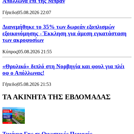
Απόλλωνα επί της Μπραν
Γήπεδο
|
05.08.2026 22:07
Διανεμήθηκε το 35% των δωρεάν εξοπλισμών
εξοικονόμησης - Έκκληση για άμεση εγκατάσταση
των ακροφυσίων
Κύπρος
|
05.08.2026 21:55
«Θρυλικό» διπλό στη Νορβηγία και φουλ για πλέι
οφ ο Απόλλωνας!
Γήπεδο
|
05.08.2026 21:53
ΤΑ ΑΚΙΝΗΤΑ ΤΗΣ ΕΒΔΟΜΑΔΑΣ
Τεμάχια Γης σε Οικιστικές Περιοχές