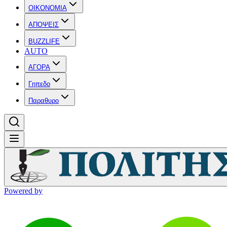
OIKONOMIA
ΑΠΟΨΕΙΣ
BUZZLIFE
AUTO
ΑΓΟΡΑ
Γηπεδο
Παραθυρο
Powered by