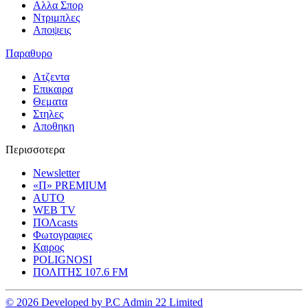
Αλλα Σπορ
Ντριμπλες
Αποψεις
Παραθυρο
Ατζεντα
Επικαιρα
Θεματα
Στηλες
Αποθηκη
Περισσοτερα
Newsletter
«Π» PREMIUM
AUTO
WEB TV
ΠΟΛcasts
Φωτογραφιες
Καιρος
POLIGNOSI
ΠΟΛΙΤΗΣ 107.6 FM
© 2026 Developed by P.C Admin 22 Limited