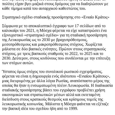
πολίτες είχαν βγει μαζικά στους δρόμους για να διαδηλώσουν με
κάθε τίμημα κατά του αυταρχικού καθεστώτος του.
Στρατηγικό σχέδιο σταδιακής προσάρτησης στο «Ενιαίο Κράτος»
Σύμφωνα με το αποκαλυπτικό έγγραφο των 17 σελίδων από το
καλοκαίρι του 2021, η Μόσχα φέρεται να είχε καταστρώσει ένα
εξονυχιστικό «στρατηγικό σχέδιο» για τη σταδιακή προσάρτηση
της Λευκορωσίας ως το 2030 με βραχυπρόθεσμους,
μεσοπρόθεσμους και μακροπρόθεσμους στόχους. Χωρίζεται
μάλιστα σε δύο βασικές ενότητες. Πρώτον στους στρατηγικούς
στόχους, με τρεις βασικούς σταθμούς το 2022, το 2025 και το
2030. Δεύτερον, στους κινδύνους που συνδέονται με την επίτευξη
των στόχων αυτών.
Ύστατος όμως στόχος του συνολικού ρωσικού εγχειρήματος,
φέρεται να είναι η δημιουργία ενός ιδιότυπου «Ενιαίου Κράτους»,
μιας διευρυμένης με άλλα λόγια Ρωσίας, αναπόσπαστο μέρος της
οποίας θα ήταν η ενσωματωμένη πλέον Λευκορωσία. Η διαδικασία
σταδιακής προσάρτησης βάσει του εγγράφου προβλέπει χρήση
οικονομικών και στρατιωτικών μέσων αλλά και εκτεταμένη
διείσδυση στους κρατικούς θεσμούς και κρίσιμους τομείς της
λευκορωσικής κοινωνίας. Μάλιστα η Μόσχα φαίνεται να εξέταζε
την βασική ιδέα του σχεδίου ήδη από το 1999.