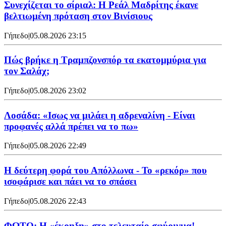
Συνεχίζεται το σίριαλ: Η Ρεάλ Μαδρίτης έκανε
βελτιωμένη πρόταση στον Βινίσιους
Γήπεδο
|
05.08.2026 23:15
Πώς βρήκε η Τραμπζονσπόρ τα εκατομμύρια για
τον Σαλάχ;
Γήπεδο
|
05.08.2026 23:02
Λοσάδα: «Ισως να μιλάει η αδρεναλίνη - Είναι
προφανές αλλά πρέπει να το πω»
Γήπεδο
|
05.08.2026 22:49
Η δεύτερη φορά του Απόλλωνα - Το «ρεκόρ» που
ισοφάρισε και πάει να το σπάσει
Γήπεδο
|
05.08.2026 22:43
ΦΩΤΟ: Η «έκρηξη» στο τελευταίο σφύριγμα!