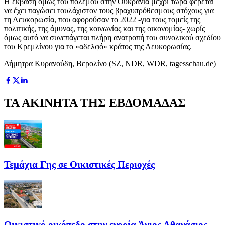
Η έκβαση όμως του πολέμου στην Ουκρανία μέχρι τώρα φέρεται
να έχει παγώσει τουλάχιστον τους βραχυπρόθεσμους στόχους για
τη Λευκορωσία, που αφορούσαν το 2022 -για τους τομείς της
πολιτικής, της άμυνας, της κοινωνίας και της οικονομίας- χωρίς
όμως αυτό να συνεπάγεται πλήρη ανατροπή του συνολικού σχεδίου
του Κρεμλίνου για το «αδελφό» κράτος της Λευκορωσίας.
Δήμητρα Κυρανούδη, Βερολίνο (SZ, NDR, WDR, tagesschau.de)
ΤΑ ΑΚΙΝΗΤΑ ΤΗΣ ΕΒΔΟΜΑΔΑΣ
Τεμάχια Γης σε Οικιστικές Περιοχές
Οικιστικό οικόπεδο στην ενορία Άγιος Αθανάσιος