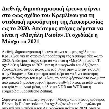
Διεθνής δημοσιογραφική έρευνα φέρνει
στο φως σχέδιο του Κρεμλίνου για τη
σταδιακή προσάρτηση της Λευκορωσίας
ως το 2030. Απώτερος στόχος φέρεται να
είναι η «Μεγάλη Ρωσία».Τι σχεδίαζε η
Μόσχα το 2021
Διεθνής δημοσιογραφική έρευνα φέρνει στο φως σχέδιο του
Κρεμλίνου για τη σταδιακή προσάρτηση της Λευκορωσίας ως το
2030. Απώτερος στόχος φέρεται να είναι η «Μεγάλη Ρωσία».Τι
σχεδίαζε η Μόσχα το 2021 για τη Λευκορωσία του Αξεξάντερ
Λουκασένκο, λίγους μόλις μήνες δηλαδή πριν από την εισβολή
στην Ουκρανία; Στο ερώτημα αυτό φέρεται να δίνει απάντηση
μυστικό έγγραφο του Κρεμλίνου, το οποίο φέρνουν στο φως μετά
από μακρά δημοσιογραφική έρευνα διεθνή δίκτυα, μεταξύ αυτών
και τρία γερμανικά μέσα, τα δίκτυα NDR και WDR και η
εφημερίδα Süddeutsche Zeitung.
Σύμφωνα με το επίμαχο έγγραφο η Μόσχα και ο Ρώσος πρόεδρος
Βλαντιμίρ Πούτιν φαίνεται ότι σχεδίαζαν κάτι πολύ μεγαλύτερο
από την απλή στήριξη του Λευκορώσου ηγέτη το 2020, όταν οι