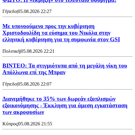
Γήπεδο
|
05.08.2026 22:27
Με υπονοούμενο προς την κυβέρνηση
Χριστοδουλίδη τα εύσημα του Νικόλα στην
ελληνική κυβέρνηση για τη συμφωνία στον GSI
Πολιτική
|
05.08.2026 22:21
ΒΙΝΤΕΟ: Τα στιγμιότυπα από τη μεγάλη νίκη του
Απόλλωνα επί της Μπραν
Γήπεδο
|
05.08.2026 22:07
Διανεμήθηκε το 35% των δωρεάν εξοπλισμών
εξοικονόμησης - Έκκληση για άμεση εγκατάσταση
των ακροφυσίων
Κύπρος
|
05.08.2026 21:55