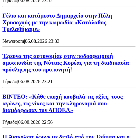
Γήπεδο
|
06.08.2026 23:52
Γέλιο και κατάμεστο Δημαρχείο στην Πόλη
Χρυσοχούς με την κωμωδία «Κατάλαθος
Τρελαθήκαμε»
Newsroom
|
06.08.2026 23:33
Έρευνα της αστυνομίας στην ποδοσφαιρική
ομοσπονδία της Νότιας Κορέας για τη διαδικασία
πρόσληψης του προπονητή!
Γήπεδο
|
06.08.2026 23:21
ΒΙΝΤΕΟ: «Κάθε εποχή κουβαλά τις αξίες, τους
αγώνες, τις νίκες και την κληρονομιά που
διαμόρφωσαν τον ΑΠΟΕΛ»
Γήπεδο
|
06.08.2026 22:56
H Άντερλεχτ έφυγε με διπλό από την Τούμπα και ο