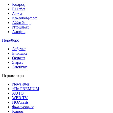
Κυπρος
Ελλαδα
Διεθνη
Καλαθοσφαιρα
Αλλα Σπορ
Ντριμπλες
Αποψεις
Παραθυρο
Ατζεντα
Επικαιρα
Θεματα
Στηλες
Αποθηκη
Περισσοτερα
Newsletter
«Π» PREMIUM
AUTO
WEB TV
ΠΟΛcasts
Φωτογραφιες
Καιρος