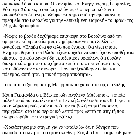
αντικαγκελάριου και υπ. Οικονομίας και Ενέργειας της Γερμανίας,
Ρόμπερτ Χάμπεκ, ο οποίος μιλώντας στο περιοδικό Stern
αποκαλύπτει ότι ενημερώθηκε επίσημα από την αμερικανική
πρεσβεία στο Βερολίνο για την «επικείμενη εισβολή» το βράδυ της
23ης Φεβρουαρίου.
«Νωρίς το βράδυ δεχθήκαμε επίσκεψη στο Βερολίνο από την
αμερικανική πρεσβεία, μας ενημέρωσαν για τις εξελίξεις»
αναφέρει. «Έλαβα ένα φάκελο που έγραφε: Θα γίνει απόψε.
Ενημερώθηκα ότι οι Ρώσοι είχαν αρχίσει να αποψύχουν αποθέματα
αίματος, ότι φόρτωναν ήδη εκτοξευτές πυραύλων, ότι έβαζαν
διακριτικά σήματα στα οχήματα και ότι τα στρατεύματά τους
κατευθύνονταν στα σύνορα. Ήταν πια ξεκάθαρο: επίκειται
πόλεμος, αυτή ήταν η πικρή πραγματικότητα».
Το απότομο ξύπνημα της Μπέρμποκ τα χαράματα της εισβολής
Και η Γερμανίδα υπ. Εξωτερικών Αναλένα Μπέρμποκ, η οποία
μάλιστα αύριο αναμένεται στη Γενική Συνέλευση του ΟΗΕ για τη
συμπλήρωση ενός χρόνου από την εισβολή στην Ουκρανία,
περιγράφει στο ίδιο περιοδικό λεπτό προς λεπτό τη στιγμή που
πληροφορήθηκε την τραγική εξέλιξη.
«Χρειάστηκα μια στιγμή για να καταλάβω ότι η δόνηση που
άκουσα στο κινητό μου ήταν αληθινή. Στις 4:51 π.μ. σημειώθηκαν