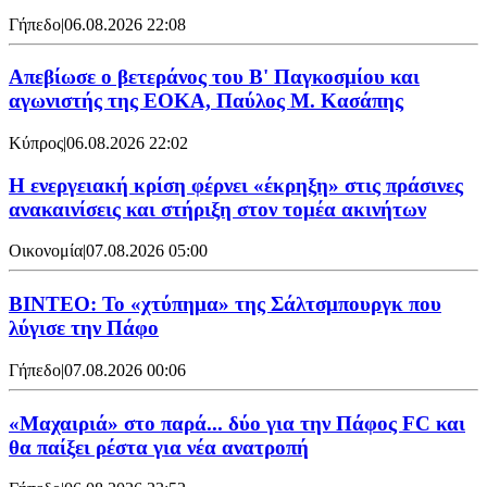
Γήπεδο
|
06.08.2026 22:08
Απεβίωσε ο βετεράνος του Β' Παγκοσμίου και
αγωνιστής της ΕΟΚΑ, Παύλος Μ. Κασάπης
Κύπρος
|
06.08.2026 22:02
Η ενεργειακή κρίση φέρνει «έκρηξη» στις πράσινες
ανακαινίσεις και στήριξη στον τομέα ακινήτων
Οικονομία
|
07.08.2026 05:00
ΒΙΝΤΕΟ: Το «χτύπημα» της Σάλτσμπουργκ που
λύγισε την Πάφο
Γήπεδο
|
07.08.2026 00:06
«Μαχαιριά» στο παρά... δύο για την Πάφος FC και
θα παίξει ρέστα για νέα ανατροπή