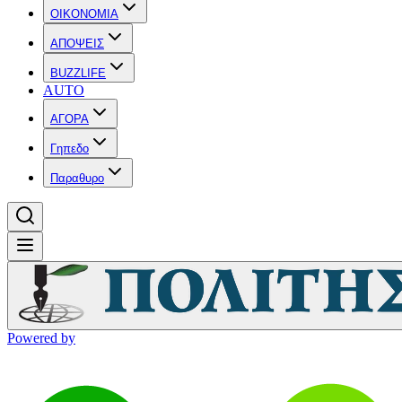
OIKONOMIA
ΑΠΟΨΕΙΣ
BUZZLIFE
AUTO
ΑΓΟΡΑ
Γηπεδο
Παραθυρο
Powered by