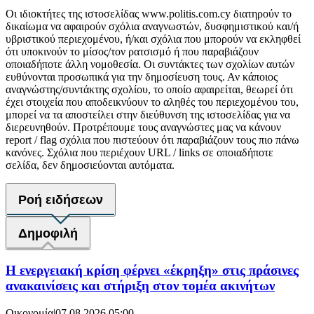
Οι ιδιοκτήτες της ιστοσελίδας www.politis.com.cy διατηρούν το
δικαίωμα να αφαιρούν σχόλια αναγνωστών, δυσφημιστικού και/ή
υβριστικού περιεχομένου, ή/και σχόλια που μπορούν να εκληφθεί
ότι υποκινούν το μίσος/τον ρατσισμό ή που παραβιάζουν
οποιαδήποτε άλλη νομοθεσία. Οι συντάκτες των σχολίων αυτών
ευθύνονται προσωπικά για την δημοσίευση τους. Αν κάποιος
αναγνώστης/συντάκτης σχολίου, το οποίο αφαιρείται, θεωρεί ότι
έχει στοιχεία που αποδεικνύουν το αληθές του περιεχομένου του,
μπορεί να τα αποστείλει στην διεύθυνση της ιστοσελίδας για να
διερευνηθούν. Προτρέπουμε τους αναγνώστες μας να κάνουν
report / flag σχόλια που πιστεύουν ότι παραβιάζουν τους πιο πάνω
κανόνες. Σχόλια που περιέχουν URL / links σε οποιαδήποτε
σελίδα, δεν δημοσιεύονται αυτόματα.
Ροή ειδήσεων
Δημοφιλή
Η ενεργειακή κρίση φέρνει «έκρηξη» στις πράσινες
ανακαινίσεις και στήριξη στον τομέα ακινήτων
Οικονομία
|
07.08.2026 05:00