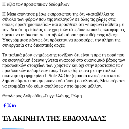
Η αξία των προσωπικών δεδομένων
Η Μeta απάντησε μέσω εκπροσώπου της ότι «καταβάλλει το
σύνολο των φόρων που της αναλογούν σε όλες τις χώρες στις
οποίες δραστηριοποιείται» και πρόσθεσε ότι «διαφωνεί κάθετα με
την ιδέα ότι η είσοδος των χρηστών στις διαδικτυακές πλατφόρμες
πρέπει να υπόκειται σε καταβολή φόρου προστιθέμενης αξίας».
Υπογράμμισε πάντως ότι πρόκειται να προσφέρει την πλήρη της
συνεργασία στις δικαστικές αρχές.
Τα ιταλικά μέσα ενημέρωσης τονίζουν ότι είναι η πρώτη φορά που
σε εισαγγελική έρευνα γίνεται αναφορά στο οικονομικό βάρος των
προσωπικών στοιχείων των χρηστών και όχι στην προστασία των
προσωπικών δεδομένων τους. Τέλος σύμφωνα με την ιταλική
οικονομική εφημερίδα Il Sole 24 Ore (η οποία αναφέρεται και σε
δημοσιεύματα του αμερικανικού τύπου) ο κολοσσός Meta φέρεται
να ετοιμάζει νέο κύμα απολύσεων στο άμεσο μέλλον.
Θεόδωρος Ανδρεάδης-Συγγελλάκης, Ρώμη
ΤΑ ΑΚΙΝΗΤΑ ΤΗΣ ΕΒΔΟΜΑΔΑΣ