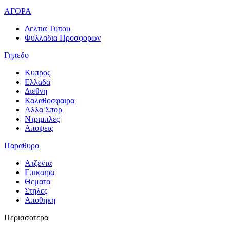
ΑΓΟΡΑ
Δελτια Τυπου
Φυλλαδια Προσφορων
Γηπεδο
Κυπρος
Ελλαδα
Διεθνη
Καλαθοσφαιρα
Αλλα Σπορ
Ντριμπλες
Αποψεις
Παραθυρο
Ατζεντα
Επικαιρα
Θεματα
Στηλες
Αποθηκη
Περισσοτερα