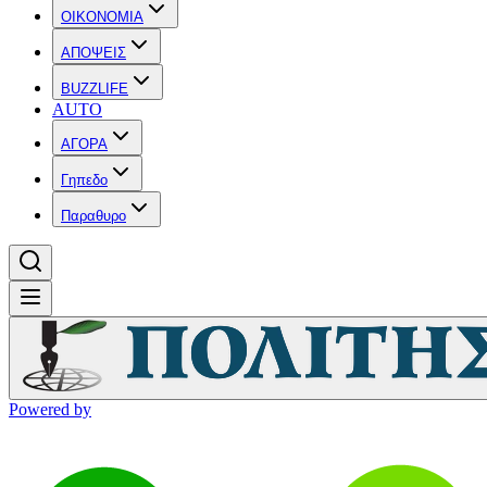
OIKONOMIA
ΑΠΟΨΕΙΣ
BUZZLIFE
AUTO
ΑΓΟΡΑ
Γηπεδο
Παραθυρο
Powered by