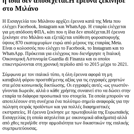
η ίδια δεν αποδέχεται.Η έρευνα ξεκίνησε
στο Μιλάνο
Η Εισαγγελία του Μιλάνου αρχίζει έρευνα κατά της Meta που
ελέγχει Facebook, Instagram και WhatsApp. Η εταιρία ελέγχεται
για μη απόδοση ΦΠΑ, κάτι που η ίδια δεν αποδέχεται.Η έρευνα
ξεκίνησε στο Μιλάνο και εξετάζεται υπόθεση φοροαποφυγής
ύψους 870 εκατομμυρίων ευρώ από μέρους της εταιρίας Meta.
Είναι ο κολοσσός που ελέγχει το Facebook, το Instagram και το
WhatsApp. Πρόκειται για ελέγχους που διενήργησε η Ιταλική
Οικονομική Αστυνομία Guardia di Finanza και οι οποίοι
επικεντρώνονται στη χρονική περίοδο από το 2015 μέχρι το 2021.
Σύμφωνα με τον ιταλικό τύπο, η όλη έρευνα αφορά τη μη
καταβολή φόρου προστιθέμενης αξίας για τις εγγραφές χρηστών
στα μέσα κοινωνικής δικτύωσης. Οι εγγραφές αυτές -ως γνωστόν-
γίνονται δωρεάν, αλλά ο κάθε χρήστης συναινεί στο να δώσει στην
εταιρία τα διάφορα προσωπικά του στοιχεία. Τα οποία μπορούν να
αποτελέσουν στη συνέχεια ένα πολύτιμο σημείο αναφοράς για την
πώληση σειράς προϊόντων και για πολλές διαφημιστικές
εκστρατείες. Η έρευνα ξεκίνησε με πρωτοβουλία της Ευρωπαϊκής
Εισαγγελίας (η οποία ασχολείται με οικονομικά αδικήματα) αλλά
από χθες περιήλθε στην αρμοδιότητα των δικαστικών της ιταλικής
συμπρωτεύουσας.