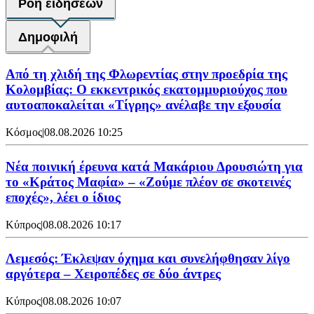
Ροή ειδήσεων
Δημοφιλή
Από τη χλιδή της Φλωρεντίας στην προεδρία της
Κολομβίας: Ο εκκεντρικός εκατομμυριούχος που
αυτοαποκαλείται «Τίγρης» ανέλαβε την εξουσία
Κόσμος
|
08.08.2026 10:25
Νέα ποινική έρευνα κατά Μακάριου Δρουσιώτη για
το «Κράτος Μαφία» – «Ζούμε πλέον σε σκοτεινές
εποχές», λέει ο ίδιος
Κύπρος
|
08.08.2026 10:17
Λεμεσός: Έκλεψαν όχημα και συνελήφθησαν λίγο
αργότερα – Χειροπέδες σε δύο άντρες
Κύπρος
|
08.08.2026 10:07