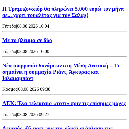
Η Τραμπζονσπόρ θα πληρώνει 5.000 ευρώ τον μήνα
σε... χαρτί τουαλέτας για τον Σαλάχ!
Γήπεδο
|
08.08.2026 10:04
Με το βλέμμα σε δύο
Γήπεδο
|
08.08.2026 10:00
Νέα ισορροπία δυνάμεων στη Μέση Ανατολή – Τι
σημαίνει η συμμαχία Ριάντ, Άγκυρας και
Ισλαμαμπάντ
Κόσμος
|
08.08.2026 09:38
ΑΕΚ: Ένα τελευταίο «τεστ» πριν τις επίσημες μάχες
Γήπεδο
|
08.08.2026 09:27
Λεμεσός: €6 εκατ. για την ολική ανάπλαση της