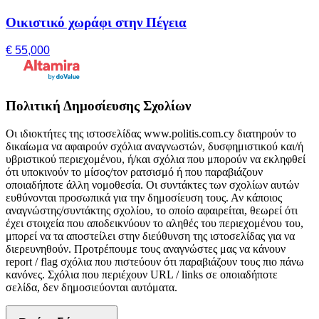
Οικιστικό χωράφι στην Πέγεια
€ 55,000
Πολιτική Δημοσίευσης Σχολίων
Οι ιδιοκτήτες της ιστοσελίδας www.politis.com.cy διατηρούν το
δικαίωμα να αφαιρούν σχόλια αναγνωστών, δυσφημιστικού και/ή
υβριστικού περιεχομένου, ή/και σχόλια που μπορούν να εκληφθεί
ότι υποκινούν το μίσος/τον ρατσισμό ή που παραβιάζουν
οποιαδήποτε άλλη νομοθεσία. Οι συντάκτες των σχολίων αυτών
ευθύνονται προσωπικά για την δημοσίευση τους. Αν κάποιος
αναγνώστης/συντάκτης σχολίου, το οποίο αφαιρείται, θεωρεί ότι
έχει στοιχεία που αποδεικνύουν το αληθές του περιεχομένου του,
μπορεί να τα αποστείλει στην διεύθυνση της ιστοσελίδας για να
διερευνηθούν. Προτρέπουμε τους αναγνώστες μας να κάνουν
report / flag σχόλια που πιστεύουν ότι παραβιάζουν τους πιο πάνω
κανόνες. Σχόλια που περιέχουν URL / links σε οποιαδήποτε
σελίδα, δεν δημοσιεύονται αυτόματα.