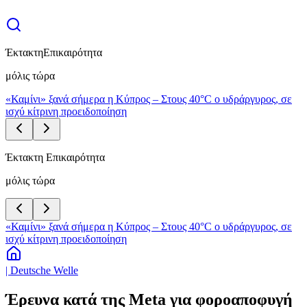
Έκτακτη
Επικαιρότητα
μόλις τώρα
«Καμίνι» ξανά σήμερα η Κύπρος – Στους 40°C ο υδράργυρος, σε
ισχύ κίτρινη προειδοποίηση
Έκτακτη Επικαιρότητα
μόλις τώρα
«Καμίνι» ξανά σήμερα η Κύπρος – Στους 40°C ο υδράργυρος, σε
ισχύ κίτρινη προειδοποίηση
| Deutsche Welle
Έρευνα κατά της Meta για φοροαποφυγή