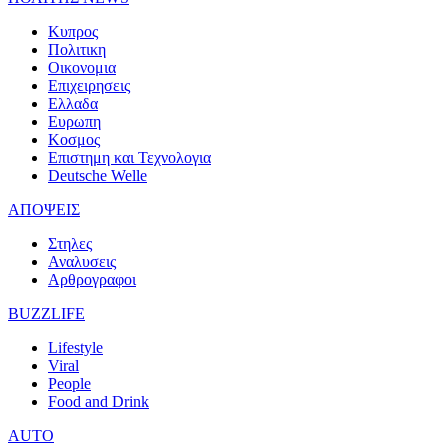
Κυπρος
Πολιτικη
Οικονομια
Επιχειρησεις
Ελλαδα
Ευρωπη
Κοσμος
Επιστημη και Τεχνολογια
Deutsche Welle
ΑΠΟΨΕΙΣ
Στηλες
Αναλυσεις
Αρθρογραφοι
BUZZLIFE
Lifestyle
Viral
People
Food and Drink
AUTO