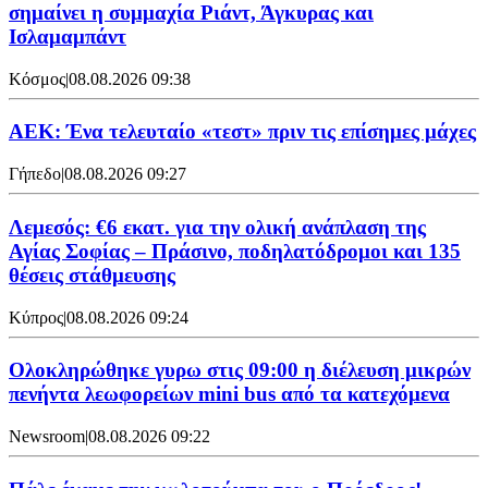
σημαίνει η συμμαχία Ριάντ, Άγκυρας και
Ισλαμαμπάντ
Κόσμος
|
08.08.2026 09:38
ΑΕΚ: Ένα τελευταίο «τεστ» πριν τις επίσημες μάχες
Γήπεδο
|
08.08.2026 09:27
Λεμεσός: €6 εκατ. για την ολική ανάπλαση της
Αγίας Σοφίας – Πράσινο, ποδηλατόδρομοι και 135
θέσεις στάθμευσης
Κύπρος
|
08.08.2026 09:24
Ολοκληρώθηκε γυρω στις 09:00 η διέλευση μικρών
πενήντα λεωφορείων mini bus από τα κατεχόμενα
Newsroom
|
08.08.2026 09:22