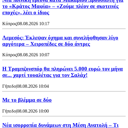
το «Κράτος Μαφία» – «Ζούμε πλέον σε σκοτεινές
εποχές», λέει ο ίδιος
Κύπρος
|
08.08.2026 10:17
Λεμεσός: Έκλεψαν όχημα και συνελήφθησαν λίγο
αργότερα – Χειροπέδες σε δύο άντρες
Κύπρος
|
08.08.2026 10:07
Η Τραμπζονσπόρ θα πληρώνει 5.000 ευρώ τον μήνα
σε... χαρτί τουαλέτας για τον Σαλάχ!
Γήπεδο
|
08.08.2026 10:04
Με το βλέμμα σε δύο
Γήπεδο
|
08.08.2026 10:00
Νέα ισορροπία δυνάμεων στη Μέση Ανατολή – Τι