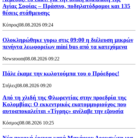
Αγίας Σοφίας – Πράσινο, ποδηλατόδρομοι και 135
θέσεις στάθμευσης
Κύπρος
|
08.08.2026 09:24
Ολοκληρώθηκε γυρω στις 09:00 η διέλευση μικρών
πενήντα λεωφορείων mini bus από τα κατεχόμενα
Newsroom
|
08.08.2026 09:22
Πάλε έκαμε την κωλοτούμπα του ο Πρόεδρος!
Στήλες
|
08.08.2026 09:20
Από τη χλιδή της Φλωρεντίας στην προεδρία της
Κολομβίας: Ο εκκεντρικός εκατομμυριούχος που
αυτοαποκαλείται «Τίγρης» ανέλαβε την εξουσία
Κόσμος
|
08.08.2026 10:25
Νέα ποινική έρευνα κατά Μακάριου Δρουσιώτη για