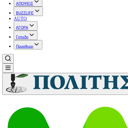
ΑΠΟΨΕΙΣ
BUZZLIFE
AUTO
ΑΓΟΡΑ
Γηπεδο
Παραθυρο