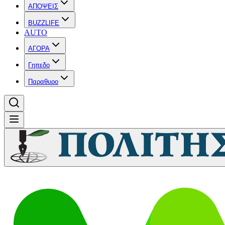
ΑΠΟΨΕΙΣ
BUZZLIFE
AUTO
ΑΓΟΡΑ
Γηπεδο
Παραθυρο