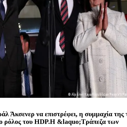
άλ Άκσενερ να επιστρέφει, η συμμαχία της
 ο ρόλος του HDP.H &laquo;Τράπεζα των