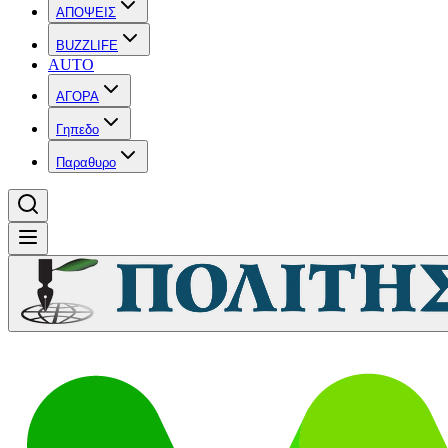
ΑΠΟΨΕΙΣ
BUZZLIFE
AUTO
ΑΓΟΡΑ
Γηπεδο
Παραθυρο