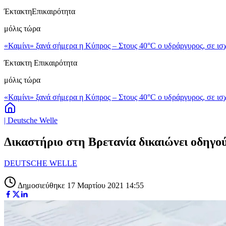
Έκτακτη
Επικαιρότητα
μόλις τώρα
«Καμίνι» ξανά σήμερα η Κύπρος – Στους 40°C ο υδράργυρος, σε ισχ
Έκτακτη Επικαιρότητα
μόλις τώρα
«Καμίνι» ξανά σήμερα η Κύπρος – Στους 40°C ο υδράργυρος, σε ισχ
| Deutsche Welle
Δικαστήριο στη Βρετανία δικαιώνει οδηγο
DEUTSCHE WELLE
Δημοσιεύθηκε 17 Μαρτίου 2021 14:55