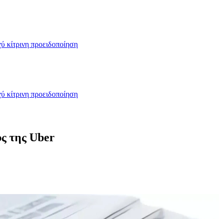
ύ κίτρινη προειδοποίηση
ύ κίτρινη προειδοποίηση
ύς της Uber