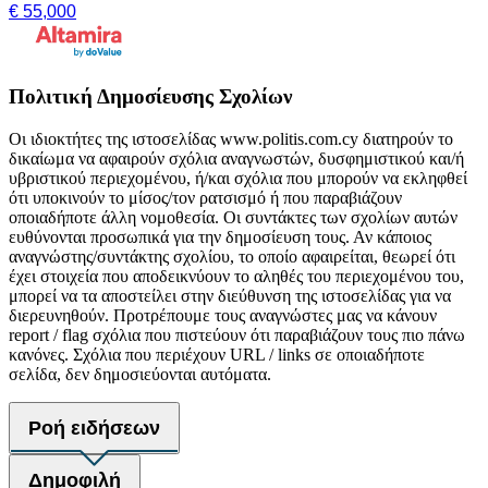
€ 55,000
Πολιτική Δημοσίευσης Σχολίων
Οι ιδιοκτήτες της ιστοσελίδας www.politis.com.cy διατηρούν το
δικαίωμα να αφαιρούν σχόλια αναγνωστών, δυσφημιστικού και/ή
υβριστικού περιεχομένου, ή/και σχόλια που μπορούν να εκληφθεί
ότι υποκινούν το μίσος/τον ρατσισμό ή που παραβιάζουν
οποιαδήποτε άλλη νομοθεσία. Οι συντάκτες των σχολίων αυτών
ευθύνονται προσωπικά για την δημοσίευση τους. Αν κάποιος
αναγνώστης/συντάκτης σχολίου, το οποίο αφαιρείται, θεωρεί ότι
έχει στοιχεία που αποδεικνύουν το αληθές του περιεχομένου του,
μπορεί να τα αποστείλει στην διεύθυνση της ιστοσελίδας για να
διερευνηθούν. Προτρέπουμε τους αναγνώστες μας να κάνουν
report / flag σχόλια που πιστεύουν ότι παραβιάζουν τους πιο πάνω
κανόνες. Σχόλια που περιέχουν URL / links σε οποιαδήποτε
σελίδα, δεν δημοσιεύονται αυτόματα.
Ροή ειδήσεων
Δημοφιλή