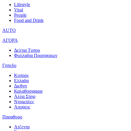
Lifestyle
Viral
People
Food and Drink
AUTO
ΑΓΟΡΑ
Δελτια Τυπου
Φυλλαδια Προσφορων
Γηπεδο
Κυπρος
Ελλαδα
Διεθνη
Καλαθοσφαιρα
Αλλα Σπορ
Ντριμπλες
Αποψεις
Παραθυρο
Ατζεντα