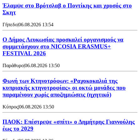
Έλαμψε στο Βρότσλαβ ο Ποντίκης και χρυσός στο
Σκητ
Γήπεδο
|
06.08.2026 13:54
Ο Δήμος Λευκωσίας προσκαλεί οργανισμούς να
συμμετάσχουν στο NICOSIA ERASMUS+
FESTIVAL 2026
Παράθυρο
|
06.08.2026 13:50
Φωνή των Κτηνοτρόφων: «Ραχοκοκαλιά της
κυπριακής κτηνοτροφίας» οι οκτώ μονάδες που
παραμένουν χωρίς αποζημιώσεις (ηχητικό)
Κύπρος
|
06.08.2026 13:50
ΠΑΟΚ: Επέστρεψε «σπίτι» ο Δημήτρης Γιαννούλης
έως το 2029