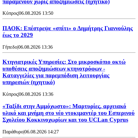
παραμένουν χωρίς αποζημιώσεις (ηχητικό)
Κύπρος
|
06.08.2026 13:50
ΠΑΟΚ: Επέστρεψε «σπίτι» ο Δημήτρης Γιαννούλης
έως το 2029
Γήπεδο
|
06.08.2026 13:36
Κτηνιατρικές Υπηρεσίες: Στο μικροσκόπιο οκτώ
υποθέσεις αποζημιώσεων κτηνοτρόφων -
Καταγγελίες για παρεμπόδιση λειτουργίας
υπηρεσιών (ηχητικό)
Κύπρος
|
06.08.2026 13:36
«Ταξίδι στην Αμμόχωστο»: Μαρτυρίες, αρχειακό
υλικό και μνήμη στο νέο ντοκιμαντέρ του Εσπερινού
Σχολείου Κοκκινοχωρίων και του UCLan Cyprus
Παράθυρο
|
06.08.2026 14:27