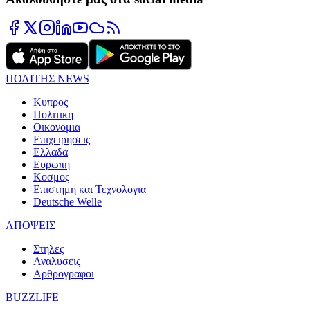
ΠΟΛΙΤΗΣ NEWS
Κυπρος
Πολιτικη
Οικονομια
Επιχειρησεις
Ελλαδα
Ευρωπη
Κοσμος
Επιστημη και Τεχνολογια
Deutsche Welle
ΑΠΟΨΕΙΣ
Στηλες
Αναλυσεις
Αρθρογραφοι
BUZZLIFE