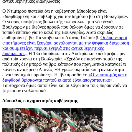
αντικυβερνητικές διαδηλώσεις
Ο Ντιμίτροφ πιστεύει ότι η κυβέρνηση Μπορίσοφ είναι
«διεφθαρμένη και επιβλαβής για τον δημόσιο βίο στη Βουλγαρία».
Ο νεαρός υποψήφιος βουλευτής εκπροσωπεί μια νέα γενιά
Βουλγάρων με διεθνές προφίλ που θέλουν όμως να δράσουν σε
τοπικό επίπεδο για το καλό της Βουλγαρίας. Αυτό ακριβώς
επιθυμούν η Ίβα Τσένκοβα και ο Ατανάς Τσέρσιεβ.
Οι δύο νεαροί
επιστήμονες είναι ζευγάρι, ασχολούνται με την ψηφιακή διαχείριση
και συμμετείχαν πέρυσι ενεργά στις αντικυβερνητικές
διαδηλώσεις.
Η Ίβα σπούδασε στην Αυστρία και επέστρεψε πριν
από τρία χρόνια στη Βουλγαρία. «Σχεδόν σε κανέναν τομέα της
πολιτικής δεν μπορώ να βρω κάποιον που πραγματικά κατανοεί τι
κάνει», αναφέρει ο Ατανάς. «Η γραφειοκρατία και η ανικανότητα
είναι πανταχού παρούσες». Η Ίβα προσθέτει:
«Ο νεποτισμός και η
διαφθορά βρίσκονται παντού κι αυτό είναι απογοητευτικό»
.
Ταυτόχρονα όμως αυτοί είναι και οι λόγοι που τους παρακινούν να
ψηφίσουν εναλλακτικά.
Δύσκολος ο σχηματισμός κυβέρνησης