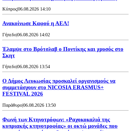
Κύπρος
|
06.08.2026 14:10
Ανακοίνωσε Καφού η ΑΕΛ!
Γήπεδο
|
06.08.2026 14:02
Έλαμψε στο Βρότσλαβ ο Ποντίκης και χρυσός στο
Σκητ
Γήπεδο
|
06.08.2026 13:54
Ο Δήμος Λευκωσίας προσκαλεί οργανισμούς να
συμμετάσχουν στο NICOSIA ERASMUS+
FESTIVAL 2026
Παράθυρο
|
06.08.2026 13:50
Φωνή των Κτηνοτρόφων: «Ραχοκοκαλιά της
κυπριακής κτηνοτροφίας» οι οκτώ μονάδες που