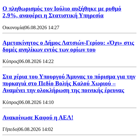
Ο πληθωρισμός τον Ιούλιο αυξήθηκε με ρυθμό
2,9%, αναφέρει η Στατιστική Υπηρεσία
Οικονομία
|
06.08.2026 14:27
Αμετακίνητος ο Δήμος Λατσιών-Γερίου: «Όχι» στις
δομές ανηλίκων εντός των ορίων του
Κύπρος
|
06.08.2026 14:22
Στα χέρια του Υπουργού Άμυνας το πόρισμα για την
πυρκαγιά στο Πεδίο Βολής Καλού Χωριού –
Αναμένει την ολοκλήρωση της ποινικής έρευνας
Κύπρος
|
06.08.2026 14:10
Ανακοίνωσε Καφού η ΑΕΛ!
Γήπεδο
|
06.08.2026 14:02