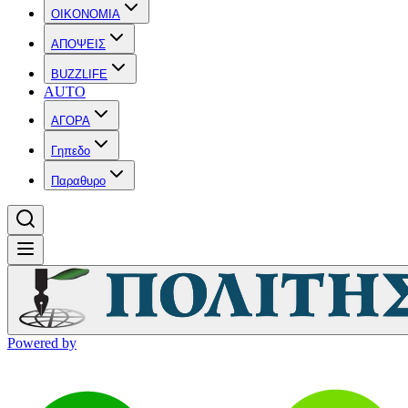
OIKONOMIA
ΑΠΟΨΕΙΣ
BUZZLIFE
AUTO
ΑΓΟΡΑ
Γηπεδο
Παραθυρο
Powered by