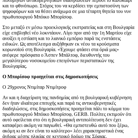
πολύμηνων αντικυβερνητικών διαδηλώσεων πέρυσι το καλοκαίρι
και το φθινόπωρο. Στόχος του να κερδίσει την εμπιστοσύνη των
ψηφοφόρων και να θέσει ανάχωμα σε μια τέταρτη θητεία του νυν
πρωθυπουργού Μπόικο Μπορίσοφ.
Στο μεταξύ εν μέσω προεκλογικής εκστρατείας και στη Βουλγαρία
είχε επιβληθεί νέο λοκντάουν. Λίγο πριν από την 1η Μαρτίου είχε
ανοίξει η εστίαση και το λιανικό εμπόριο παρά τις ενστάσεις
ειδικών. Ως αποτέλεσμα αυξήθηκαν εκ νέου τα κρούσματα
κορωνοϊού στη Βουλγαρία. «Έχουμε φτάσει στα όριά μας»
ανέφερε πρόσφατα ο Άσπεν Μπάλτοφ, διευθυντής του
μεγαλύτερου νοσοκομείου επειγόντων περιστατικών της
Βουλγαρίας.
Ο Μπορίσοφ προηγείται στις δημοσκοπήσεις
Ο 29χρονος Ντιμίταρ Ντιμίτροφ
Αν και η διαχείριση της πανδημίας από τη βουλγαρική κυβέρνηση
δεν ήταν ιδιαίτερα επιτυχής και παρά τις αντικυβερνητικές
διαδηλώσεις, στις δημοσκοπήσεις προηγείται πάλι το κόμμα του
πρωθυπουργού Μπόικο Μπορίσοφ, GERB. Πολίτες εκτιμούν ότι
αυτό οφείλεται στο ότι η βουλγαρική αντιπολίτευση δεν έχει
καταφέρει ακόμη να παγιωθεί. «Θα εμπιστευθώ αυτό που ξέρω,
ακόμη κι αν δεν είναι το καλύτερο» λέει χαρακτηριστικά ένας
άνδρας μέσης ηλικίας σε κεντρικό δρόμο της Σόφιας.