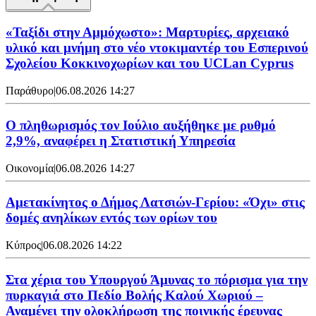
«Ταξίδι στην Αμμόχωστο»: Μαρτυρίες, αρχειακό
υλικό και μνήμη στο νέο ντοκιμαντέρ του Εσπερινού
Σχολείου Κοκκινοχωρίων και του UCLan Cyprus
Παράθυρο
|
06.08.2026 14:27
Ο πληθωρισμός τον Ιούλιο αυξήθηκε με ρυθμό
2,9%, αναφέρει η Στατιστική Υπηρεσία
Οικονομία
|
06.08.2026 14:27
Αμετακίνητος ο Δήμος Λατσιών-Γερίου: «Όχι» στις
δομές ανηλίκων εντός των ορίων του
Κύπρος
|
06.08.2026 14:22
Στα χέρια του Υπουργού Άμυνας το πόρισμα για την
πυρκαγιά στο Πεδίο Βολής Καλού Χωριού –
Αναμένει την ολοκλήρωση της ποινικής έρευνας