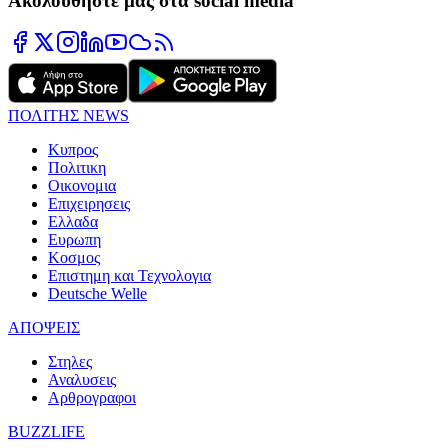
Ακολουθήστε μας στα social media
ΠΟΛΙΤΗΣ NEWS
Κυπρος
Πολιτικη
Οικονομια
Επιχειρησεις
Ελλαδα
Ευρωπη
Κοσμος
Επιστημη και Τεχνολογια
Deutsche Welle
ΑΠΟΨΕΙΣ
Στηλες
Αναλυσεις
Αρθρογραφοι
BUZZLIFE