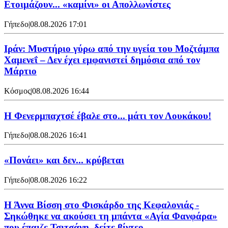
Ετοιμάζουν... «καμίνι» οι Απολλωνίστες
Γήπεδο
|
08.08.2026 17:01
Ιράν: Μυστήριο γύρω από την υγεία του Μοζτάμπα
Χαμενεΐ – Δεν έχει εμφανιστεί δημόσια από τον
Μάρτιο
Κόσμος
|
08.08.2026 16:44
Η Φενερμπαχτσέ έβαλε στο... μάτι τον Λουκάκου!
Γήπεδο
|
08.08.2026 16:41
«Πονάει» και δεν... κρύβεται
Γήπεδο
|
08.08.2026 16:22
Η Άννα Βίσση στο Φισκάρδο της Κεφαλονιάς -
Σηκώθηκε να ακούσει τη μπάντα «Αγία Φανφάρα»
που έπαιζε Τσιτσάνη, δείτε βίντεο