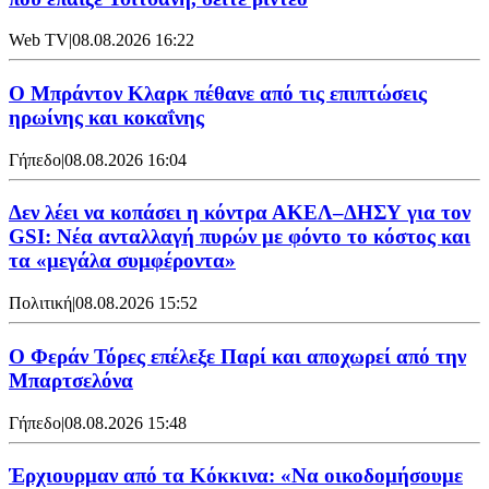
Web TV
|
08.08.2026 16:22
Ο Μπράντον Κλαρκ πέθανε από τις επιπτώσεις
ηρωίνης και κοκαΐνης
Γήπεδο
|
08.08.2026 16:04
Δεν λέει να κοπάσει η κόντρα ΑΚΕΛ–ΔΗΣΥ για τον
GSI: Νέα ανταλλαγή πυρών με φόντο το κόστος και
τα «μεγάλα συμφέροντα»
Πολιτική
|
08.08.2026 15:52
Ο Φεράν Τόρες επέλεξε Παρί και αποχωρεί από την
Μπαρτσελόνα
Γήπεδο
|
08.08.2026 15:48
Έρχιουρμαν από τα Κόκκινα: «Να οικοδομήσουμε