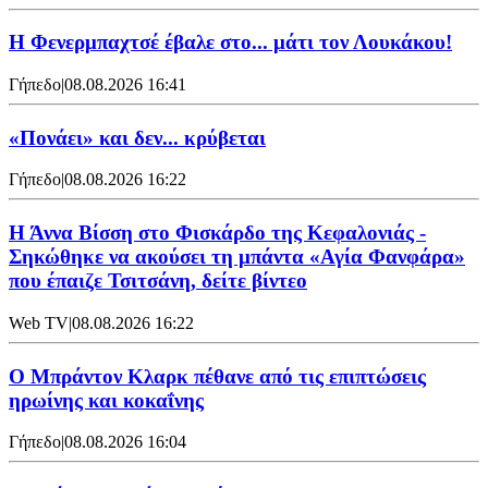
Η Φενερμπαχτσέ έβαλε στο... μάτι τον Λουκάκου!
Γήπεδο
|
08.08.2026 16:41
«Πονάει» και δεν... κρύβεται
Γήπεδο
|
08.08.2026 16:22
Η Άννα Βίσση στο Φισκάρδο της Κεφαλονιάς -
Σηκώθηκε να ακούσει τη μπάντα «Αγία Φανφάρα»
που έπαιζε Τσιτσάνη, δείτε βίντεο
Web TV
|
08.08.2026 16:22
Ο Μπράντον Κλαρκ πέθανε από τις επιπτώσεις
ηρωίνης και κοκαΐνης
Γήπεδο
|
08.08.2026 16:04