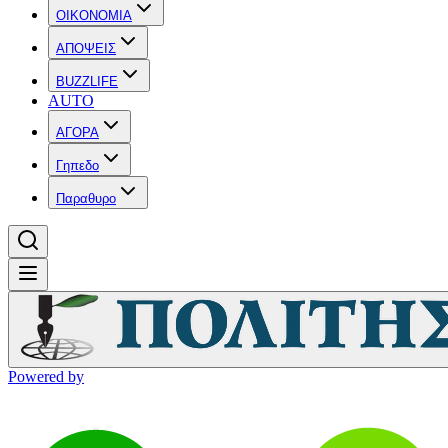
OIKONOMIA
ΑΠΟΨΕΙΣ
BUZZLIFE
AUTO
ΑΓΟΡΑ
Γηπεδο
Παραθυρο
Powered by