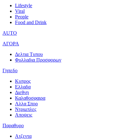
Lifestyle
Viral
People
Food and Drink
AUTO
ΑΓΟΡΑ
Δελτια Τυπου
Φυλλαδια Προσφορων
Γηπεδο
Κυπρος
Ελλαδα
Διεθνη
Καλαθοσφαιρα
Αλλα Σπορ
Ντριμπλες
Αποψεις
Παραθυρο
Ατζεντα