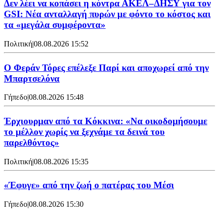
Δεν λέει να κοπάσει η κόντρα ΑΚΕΛ–ΔΗΣΥ για τον
GSI: Νέα ανταλλαγή πυρών με φόντο το κόστος και
τα «μεγάλα συμφέροντα»
Πολιτική
|
08.08.2026 15:52
Ο Φεράν Τόρες επέλεξε Παρί και αποχωρεί από την
Μπαρτσελόνα
Γήπεδο
|
08.08.2026 15:48
Έρχιουρμαν από τα Κόκκινα: «Να οικοδομήσουμε
το μέλλον χωρίς να ξεχνάμε τα δεινά του
παρελθόντος»
Πολιτική
|
08.08.2026 15:35
«Έφυγε» από την ζωή ο πατέρας του Μέσι
Γήπεδο
|
08.08.2026 15:30