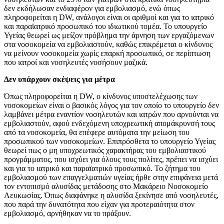
δεν εκδήλωσαν ενδιαφέρον για εμβολιασμό, ενώ όπως
πληροφορείται η DW, ανάλογοι είναι οι αριθμοί και για το ιατρικό
και παραϊατρικό προσωπικό του ιδιωτικού τομέα. Το υπουργείο
Υγείας θεωρεί ως μείζον πρόβλημα την άρνηση των εργαζόμενων
στα νοσοκομεία να εμβολιαστούν, καθώς επικρέμεται ο κίνδυνος
να μείνουν νοσοκομεία χωρίς επαρκή προσωπικό, σε περίπτωση
που ιατροί και νοσηλευτές νοσήσουν μαζικά.
Δεν υπάρχουν σκέψεις για μέτρα
Όπως πληροφορείται η DW, ο κίνδυνος υποστελέχωσης των
νοσοκομείων είναι ο βασικός λόγος για τον οποίο το υπουργείο δεν
λαμβάνει μέτρα εναντίον νοσηλευτών και ιατρών που αρνούνται να
εμβολιαστούν, αφού ενδεχόμενη υποχρεωτική απομάκρυνσή τους
από τα νοσοκομεία, θα επέφερε αυτόματα την μείωση του
προσωπικού των νοσοκομείων. Επιπρόσθετα το υπουργείο Υγείας
θεωρεί πως o μη υποχρεωτικός χαρακτήρας του εμβολιαστικού
προγράμματος, που ισχύει για όλους τους πολίτες, πρέπει να ισχύει
και για το ιατρικό και παραϊατρικό προσωπικό. Το ζήτημα του
εμβολιασμού των επαγγελματιών υγείας ήρθε στην επιφάνεια μετά
τον εντοπισμό αλυσίδας μετάδοσης στο Μακάρειο Νοσοκομείο
Λευκωσίας. Όπως διαφάνηκε η αλυσίδα ξεκίνησε από νοσηλευτές,
που παρά την δυνατότητα που είχαν για προτεραιότητα στον
εμβολιασμό, αρνήθηκαν να το πράξουν.