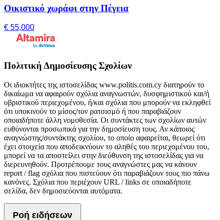
Οικιστικό χωράφι στην Πέγεια
€ 55,000
Πολιτική Δημοσίευσης Σχολίων
Οι ιδιοκτήτες της ιστοσελίδας www.politis.com.cy διατηρούν το
δικαίωμα να αφαιρούν σχόλια αναγνωστών, δυσφημιστικού και/ή
υβριστικού περιεχομένου, ή/και σχόλια που μπορούν να εκληφθεί
ότι υποκινούν το μίσος/τον ρατσισμό ή που παραβιάζουν
οποιαδήποτε άλλη νομοθεσία. Οι συντάκτες των σχολίων αυτών
ευθύνονται προσωπικά για την δημοσίευση τους. Αν κάποιος
αναγνώστης/συντάκτης σχολίου, το οποίο αφαιρείται, θεωρεί ότι
έχει στοιχεία που αποδεικνύουν το αληθές του περιεχομένου του,
μπορεί να τα αποστείλει στην διεύθυνση της ιστοσελίδας για να
διερευνηθούν. Προτρέπουμε τους αναγνώστες μας να κάνουν
report / flag σχόλια που πιστεύουν ότι παραβιάζουν τους πιο πάνω
κανόνες. Σχόλια που περιέχουν URL / links σε οποιαδήποτε
σελίδα, δεν δημοσιεύονται αυτόματα.
Ροή ειδήσεων