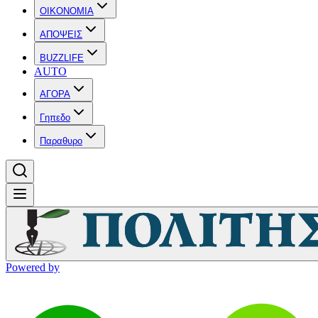
OIKONOMIA
ΑΠΟΨΕΙΣ
BUZZLIFE
AUTO
ΑΓΟΡΑ
Γηπεδο
Παραθυρο
Powered by