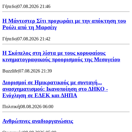
Γήπεδο
|
07.08.2026 21:46
Η Μάντεστερ Σίτι προχωράει με την απόκτηση του
Ρούλι από τη Μαρσέιγ
Γήπεδο
|
07.08.2026 21:42
Η Σκόπελος στη λίστα με τους κορυφαίους
κινηματογραφικούς προορισμούς της Μεσογείου
Buzzlife
|
07.08.2026 21:39
Διορισμοί σε Ημικρατικούς με συνταγή...
ανασχηματισμού: Ικανοποίηση στο ΔΗΚΟ -
Ενόχληση σε ΕΔΕΚ και ΔΗΠΑ
Πολιτική
|
08.08.2026 06:00
Ανθρώπινες αναδιοργανώσεις