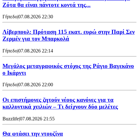
Ζότα θα είναι πάντοτε κοντά της...
Γήπεδο
|
07.08.2026 22:30
Λίβερπουλ: Πρόταση 115 εκατ. ευρώ στην Παρί Σεν
Ζερμέν για τον Μπαρκολά
Γήπεδο
|
07.08.2026 22:14
Μεγάλος μεταγραφικός στόχος της Ράγιο Βαγεκάνο
ο Ικάρντι
Γήπεδο
|
07.08.2026 22:00
Οι επιστήμονες ζητούν νέους κανόνες για τα
καλλυντικά χειλιών – Τι δείχνουν δύο μελέτες
Buzzlife
|
07.08.2026 21:55
Θα φτάσει την ντουζίνα