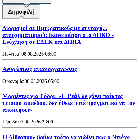
Δημοφιλή
Διορισμοί σε Ημικρατικούς με συνταγή...
ανασχηματισμού: Ικανοποίηση στο ΔΗΚΟ -
Ενόχληση σε ΕΔΕΚ και ΔΗΠΑ
Πολιτική
|
08.08.2026 06:00
Ανθρώπινες αναδιοργανώσεις
Οικονομία
|
08.08.2026 05:00
Μοριέντες για Ρόδρι: «Η Ρεάλ δε χάνει παίκτες
τέτοιου επιπέδου, δεν ήθελε ποτέ πραγματικά να τον
αποκτήσει»
Γήπεδο
|
07.08.2026 23:00
Η Λίβερπουλ βρήκε τρόπο να νιώθει πως ο Ντιόγο