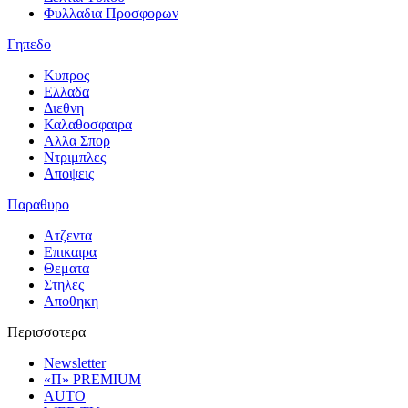
Φυλλαδια Προσφορων
Γηπεδο
Κυπρος
Ελλαδα
Διεθνη
Καλαθοσφαιρα
Αλλα Σπορ
Ντριμπλες
Αποψεις
Παραθυρο
Ατζεντα
Επικαιρα
Θεματα
Στηλες
Αποθηκη
Περισσοτερα
Newsletter
«Π» PREMIUM
AUTO