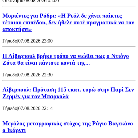
Οικονομία
|
08.08.2026 05:00
Μοριέντες για Ρόδρι: «Η Ρεάλ δε χάνει παίκτες
τέτοιου επιπέδου, δεν ήθελε ποτέ πραγματικά να τον
αποκτήσει»
Γήπεδο
|
07.08.2026 23:00
Η Λίβερπουλ βρήκε τρόπο να νιώθει πως ο Ντιόγο
Ζότα θα είναι πάντοτε κοντά της...
Γήπεδο
|
07.08.2026 22:30
Λίβερπουλ: Πρόταση 115 εκατ. ευρώ στην Παρί Σεν
Ζερμέν για τον Μπαρκολά
Γήπεδο
|
07.08.2026 22:14
Μεγάλος μεταγραφικός στόχος της Ράγιο Βαγεκάνο
ο Ικάρντι