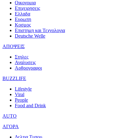
Οικονομια
Επιχειρησεις
Ελλαδα
Ευρωπη
Κοσμος
Επιστημη και Τεχνολογια
Deutsche Welle
ΑΠΟΨΕΙΣ
Στηλες
Αναλυσεις
Αρθρογραφοι
BUZZLIFE
Lifestyle
Viral
People
Food and Drink
AUTO
ΑΓΟΡΑ
Δελτια Τυπου