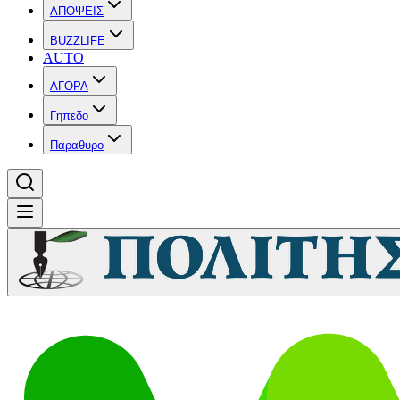
ΑΠΟΨΕΙΣ
BUZZLIFE
AUTO
ΑΓΟΡΑ
Γηπεδο
Παραθυρο