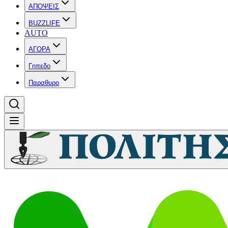
ΑΠΟΨΕΙΣ
BUZZLIFE
AUTO
ΑΓΟΡΑ
Γηπεδο
Παραθυρο