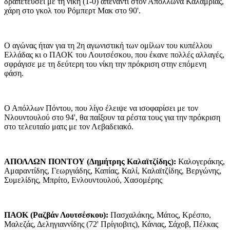
δραπετεύσει με τη νίκη (1-0) απέναντι στον Απόλλωνα Καλαμριάς,
χάρη στο γκολ του Ρόμπερτ Μακ στο 90'.
Ο αγώνας ήταν για τη 2η αγωνιστική των ομίλων του κυπέλλου
Ελλάδας κι ο ΠΑΟΚ του Λουτσέσκου, που έκανε πολλές αλλαγές,
σφράγισε με τη δεύτερη του νίκη την πρόκριση στην επόμενη
φάση.
Ο Απόλλων Πόντου, που λίγο έλειψε να ισοφαρίσει με τον
Νλουντουλού στο 94', θα παίξουν τα ρέστα τους για την πρόκριση
στο τελευταίο ματς με τον Λεβαδειακό.
ΑΠΟΛΛΩΝ ΠΟΝΤΟΥ (Δημήτρης Καλαϊτζίδης):
Καλογεράκης,
Αμαραντίδης, Γεωργιάδης, Καπίας, Καλί, Καλαϊτζίδης, Βεργώνης,
Συμελίδης, Μπρίτο, Ενλουντουλού, Χασομέρης
ΠΑΟΚ (Ραζβάν Λουτσέσκου):
Πασχαλάκης, Μάτος, Κρέσπο,
Μαλεζάς, Δεληγιαννίδης (72' Πρίγιοβιτς), Κάνιας, Σάχοβ, Πέλκας