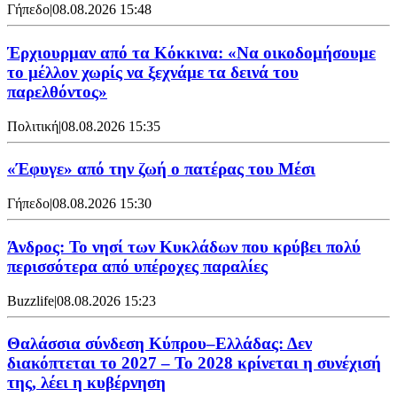
Γήπεδο
|
08.08.2026 15:48
Έρχιουρμαν από τα Κόκκινα: «Να οικοδομήσουμε
το μέλλον χωρίς να ξεχνάμε τα δεινά του
παρελθόντος»
Πολιτική
|
08.08.2026 15:35
«Έφυγε» από την ζωή ο πατέρας του Μέσι
Γήπεδο
|
08.08.2026 15:30
Άνδρος: Το νησί των Κυκλάδων που κρύβει πολύ
περισσότερα από υπέροχες παραλίες
Buzzlife
|
08.08.2026 15:23
Θαλάσσια σύνδεση Κύπρου–Ελλάδας: Δεν
διακόπτεται το 2027 – Το 2028 κρίνεται η συνέχισή
της, λέει η κυβέρνηση