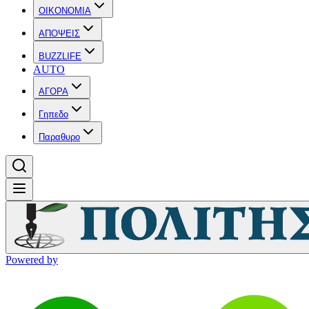
OIKONOMIA
ΑΠΟΨΕΙΣ
BUZZLIFE
AUTO
ΑΓΟΡΑ
Γηπεδο
Παραθυρο
Powered by