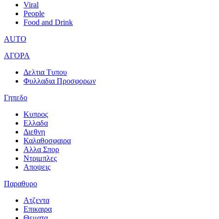
Viral
People
Food and Drink
AUTO
ΑΓΟΡΑ
Δελτια Τυπου
Φυλλαδια Προσφορων
Γηπεδο
Κυπρος
Ελλαδα
Διεθνη
Καλαθοσφαιρα
Αλλα Σπορ
Ντριμπλες
Αποψεις
Παραθυρο
Ατζεντα
Επικαιρα
Θεματα