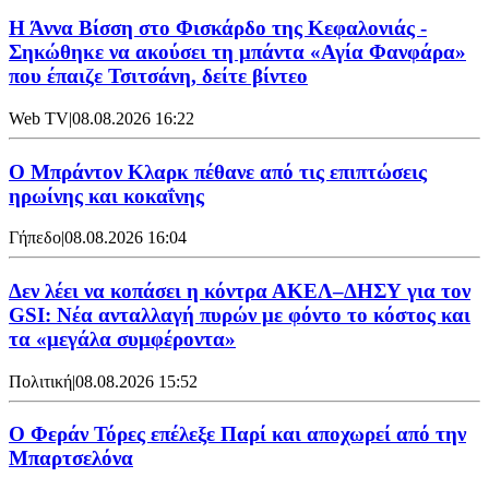
Η Άννα Βίσση στο Φισκάρδο της Κεφαλονιάς -
Σηκώθηκε να ακούσει τη μπάντα «Αγία Φανφάρα»
που έπαιζε Τσιτσάνη, δείτε βίντεο
Web TV
|
08.08.2026 16:22
Ο Μπράντον Κλαρκ πέθανε από τις επιπτώσεις
ηρωίνης και κοκαΐνης
Γήπεδο
|
08.08.2026 16:04
Δεν λέει να κοπάσει η κόντρα ΑΚΕΛ–ΔΗΣΥ για τον
GSI: Νέα ανταλλαγή πυρών με φόντο το κόστος και
τα «μεγάλα συμφέροντα»
Πολιτική
|
08.08.2026 15:52
Ο Φεράν Τόρες επέλεξε Παρί και αποχωρεί από την
Μπαρτσελόνα