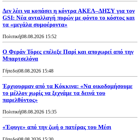
Δεν λέει να κοπάσει η κόντρα ΑΚΕΛ–ΔΗΣΥ για τον
GSI: Νέα ανταλλαγή πυρών με φόντο το κόστος και
τα «μεγάλα συμφέροντα»
Πολιτική
|
08.08.2026 15:52
Ο Φεράν Τόρες επέλεξε Παρί και αποχωρεί από την
Μπαρτσελόνα
Γήπεδο
|
08.08.2026 15:48
Έρχιουρμαν από τα Κόκκινα: «Να οικοδομήσουμε
το μέλλον χωρίς να ξεχνάμε τα δεινά του
παρελθόντος»
Πολιτική
|
08.08.2026 15:35
«Έφυγε» από την ζωή ο πατέρας του Μέσι
Γήπεδο
|
08.08.2026 15:30