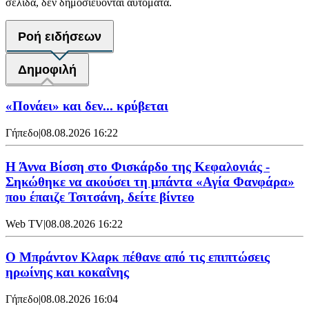
σελίδα, δεν δημοσιεύονται αυτόματα.
Ροή ειδήσεων
Δημοφιλή
«Πονάει» και δεν... κρύβεται
Γήπεδο
|
08.08.2026 16:22
Η Άννα Βίσση στο Φισκάρδο της Κεφαλονιάς -
Σηκώθηκε να ακούσει τη μπάντα «Αγία Φανφάρα»
που έπαιζε Τσιτσάνη, δείτε βίντεο
Web TV
|
08.08.2026 16:22
Ο Μπράντον Κλαρκ πέθανε από τις επιπτώσεις
ηρωίνης και κοκαΐνης
Γήπεδο
|
08.08.2026 16:04