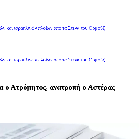
κών και ισραηλινών πλοίων από τα Στενά του Ορμούζ
κών και ισραηλινών πλοίων από τα Στενά του Ορμούζ
 ο Ατρόμητος, ανατροπή ο Αστέρας