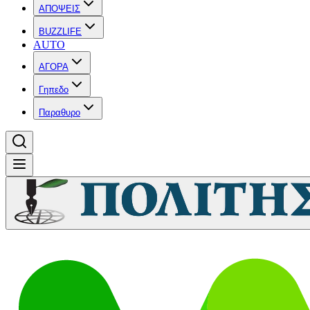
ΑΠΟΨΕΙΣ
BUZZLIFE
AUTO
ΑΓΟΡΑ
Γηπεδο
Παραθυρο