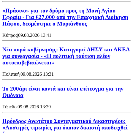
«Πράσινο» για τον δρόμο προς τη Μονή Αγίου
Εφραίμ - Για €27.000 από την Επαρχιακή Διοίκηση
Πάφου, δεσμέυτηκε ο Μυριάνθους
Κύπρος
|
09.08.2026 13:41
Νέα πυρά κυβέρνησης: Κατηγορεί ΔΗΣΥ και ΑΚΕΛ
για συνεργασία - «Η πολιτική ταύτιση πλέον
αυτοεπιβεβαιώνεται»
Πολιτική
|
09.08.2026 13:31
Το 200άρι είναι κοντά και είναι επίτευγμα για την
Ομόνοια
Γήπεδο
|
09.08.2026 13:29
Πρόεδρος Ανωτάτου Συνταγματικού Δικαστηρίου:
«Αυστηρές τιμωρίες για όποιον δικαστή αποδειχθεί