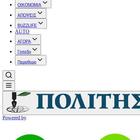
OIKONOMIA
ΑΠΟΨΕΙΣ
BUZZLIFE
AUTO
ΑΓΟΡΑ
Γηπεδο
Παραθυρο
Powered by