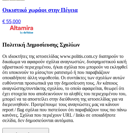
Οικιστικό χωράφι στην Πέγεια
€ 55,000
Πολιτική Δημοσίευσης Σχολίων
Οι ιδιοκτήτες της ιστοσελίδας www.politis.com.cy διατηρούν το
δικαίωμα να αφαιρούν σχόλια αναγνωστών, δυσφημιστικού και/ή
υβριστικού περιεχομένου, ή/και σχόλια που μπορούν να εκληφθεί
ότι υποκινούν το μίσος/τον ρατσισμό ή που παραβιάζουν
οποιαδήποτε άλλη νομοθεσία. Οι συντάκτες των σχολίων αυτών
ευθύνονται προσωπικά για την δημοσίευση τους. Αν κάποιος
αναγνώστης/συντάκτης σχολίου, το οποίο αφαιρείται, θεωρεί ότι
έχει στοιχεία που αποδεικνύουν το αληθές του περιεχομένου του,
μπορεί να τα αποστείλει στην διεύθυνση της ιστοσελίδας για να
διερευνηθούν. Προτρέπουμε τους αναγνώστες μας να κάνουν
report / flag σχόλια που πιστεύουν ότι παραβιάζουν τους πιο πάνω
κανόνες. Σχόλια που περιέχουν URL / links σε οποιαδήποτε
σελίδα, δεν δημοσιεύονται αυτόματα.