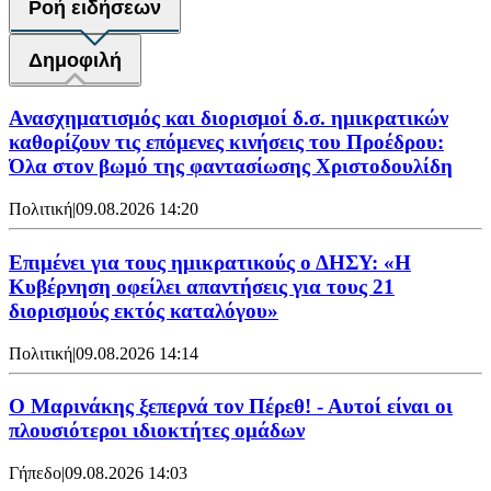
Ροή ειδήσεων
Δημοφιλή
Ανασχηματισμός και διορισμοί δ.σ. ημικρατικών
καθορίζουν τις επόμενες κινήσεις του Προέδρου:
Όλα στον βωμό της φαντασίωσης Χριστοδουλίδη
Πολιτική
|
09.08.2026 14:20
Επιμένει για τους ημικρατικούς ο ΔΗΣΥ: «Η
Κυβέρνηση οφείλει απαντήσεις για τους 21
διορισμούς εκτός καταλόγου»
Πολιτική
|
09.08.2026 14:14
Ο Μαρινάκης ξεπερνά τον Πέρεθ! - Αυτοί είναι οι
πλουσιότεροι ιδιοκτήτες ομάδων
Γήπεδο
|
09.08.2026 14:03