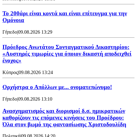
Το 200άρι είναι κοντά και είναι επίτευγμα για την
Ομόνοια
Γήπεδο
|
09.08.2026 13:29
Πρόεδρος Ανωτάτου Συνταγματικού Δικαστηρίου:
«Αυστηρές τιμωρίες για όποιον δικαστή αποδειχθεί
ένοχος»
Κύπρος
|
09.08.2026 13:24
Ορχήστρα o Aπόλλων με... ονοματεπώνυμο!
Γήπεδο
|
09.08.2026 13:10
Ανασχηματισμός και διορισμοί δ.σ. ημικρατικών
καθορίζουν τις επόμενες κινήσεις του Προέδρου:
Όλα στον βωμό της φαντασίωσης Χριστοδουλίδη
Πολιτική
|
09.08.2026 14:20