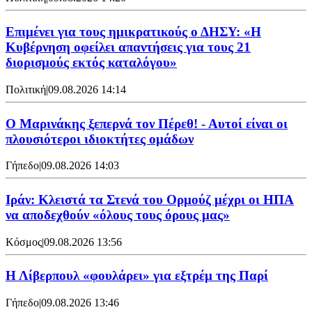
Επιμένει για τους ημικρατικούς ο ΔΗΣΥ: «Η
Κυβέρνηση οφείλει απαντήσεις για τους 21
διορισμούς εκτός καταλόγου»
Πολιτική
|
09.08.2026 14:14
Ο Μαρινάκης ξεπερνά τον Πέρεθ! - Αυτοί είναι οι
πλουσιότεροι ιδιοκτήτες ομάδων
Γήπεδο
|
09.08.2026 14:03
Ιράν: Κλειστά τα Στενά του Ορμούζ μέχρι οι ΗΠΑ
να αποδεχθούν «όλους τους όρους μας»
Κόσμος
|
09.08.2026 13:56
Η Λίβερπουλ «φουλάρει» για εξτρέμ της Παρί
Γήπεδο
|
09.08.2026 13:46