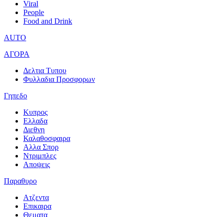
Viral
People
Food and Drink
AUTO
ΑΓΟΡΑ
Δελτια Τυπου
Φυλλαδια Προσφορων
Γηπεδο
Κυπρος
Ελλαδα
Διεθνη
Καλαθοσφαιρα
Αλλα Σπορ
Ντριμπλες
Αποψεις
Παραθυρο
Ατζεντα
Επικαιρα
Θεματα