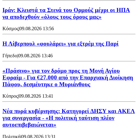
Ιράν: Κλειστά τα Στενά του Ορμούζ μέχρι οι ΗΠΑ
να αποδεχθούν «όλους τους όρους μας»
Κόσμος
|
09.08.2026 13:56
Η Λίβερπουλ «φουλάρει» για εξτρέμ της Παρί
Γήπεδο
|
09.08.2026 13:46
«Πράσινο» για τον δρόμο προς τη Μονή Αγίου
Εφραίμ - Για €27.000 από την Επαρχιακή Διοίκηση
Πάφου, δεσμέυτηκε ο Μυριάνθους
Κύπρος
|
09.08.2026 13:41
Νέα πυρά κυβέρνησης: Κατηγορεί ΔΗΣΥ και ΑΚΕΛ
για συνεργασία - «Η πολιτική ταύτιση πλέον
αυτοεπιβεβαιώνεται»
Πολιτική
|
09.08.2026 13:31