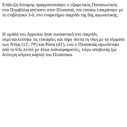
Επίδειξη δύναμης πραγματοποίησε ο εξαιρετικός Παναιτωλικός
στα Περιβόλια απέναντι στον Πλατανιά, του οποίου επικράτησε με
το επιβλητικό 3-0, στο εναρκτήριο παιχνίδι της 6ης αγωνιστικής.
Η ομάδα του Αγρινίου ήταν ουσιαστική στο παιχνίδι,
εκμεταλλεύτηκε τις ευκαιρίες και πήρε άνετα τη νίκη με τα τέρματα
των Ντίας (12', 79') και Ρόσα (43'), ενώ ο Πλατανιάς αγωνίστηκε
από το 63ο λεπτό με δέκα ποδοσφαιριστές, λόγω αποβολής (με
δεύτερη κίτρινη κάρτα) του Πλιάτσικα.