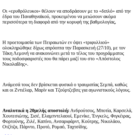
Οι «ερυθρόλευκοι» θέλουν να αποδράσουν με το «διπλό» από την
έδρα του Παναθηναϊκού, προκειμένου να μειώσουν ακόμα
περισσότερα τη διαφορά από την κορυφή της βαθμολογίας,
Η προετοιμασία των Πειραιωτών εν όψει «τριφυλλιού»
ολοκληρώθηκε δίχως απρόοπτα την Παρασκευή (27/10), με τον
Τάκη Λεμονή να ανακοινώνει μετά το τέλος του προγράμματος
τους ποδοσφαιριστές που θα πάρει μαζί του στο «Απόστολος
Νικολαΐδης».
Ανάμεσά τους δεν βρίσκεται φυσικά ο τραυματίας Σεμπά, καθώς
και οι Ζντιέλαρ, Μαρίν και Τζούρτζεβιτς για αγωνιστικούς λόγους.
Αναλυτικά η 20μελής αποστολή:
Ανδρούτσος, Μποτία, Καρσελά,
Χουτεσιώτης, Σισέ, Ελαμπντελαουί, Εμενίκε, Ένγκελς, Φιγκέιρας,
Φορτούνης, Ζιλέ, Καπίνο, Ανσαριφάρντ, Κούτρης, Νικολάου,
Οτζίτζα, Πάρντο, Προτό, Ρομαό, Ταχτσίδης.