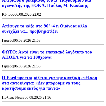
Απεβίωσε ο βετεράνος του Β' Παγκοσμίου και
αγωνιστής της ΕΟΚΑ, Παύλος Μ. Κασάπης
Κύπρος
|
06.08.2026 22:02
Απέφυγε το κάζο στο 90’+4 η Ομόνοια αλλά
συνεχίζει να... προβληματίζει
Γήπεδο
|
06.08.2026 21:58
ΦΩΤΟ: Αυτό είναι το επετειακό λογότυπο του
ΑΠΟΕΛ για τα 100χρονα
Γήπεδο
|
06.08.2026 21:56
Η Ford προετοιμάζεται για την κινεζική επέλαση
στα αυτοκίνητα: «Δεν μπορούμε να τους
κρατήσουμε εκτός για πάντα»
Πολίτης News
|
06.08.2026 21:56