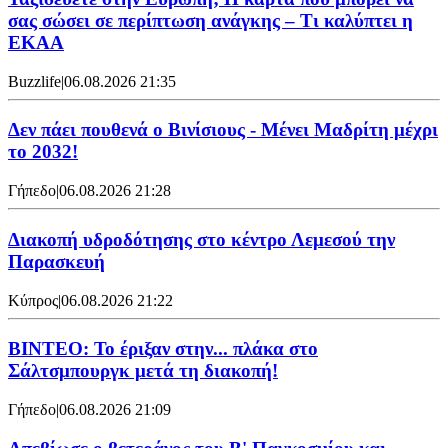
σας σώσει σε περίπτωση ανάγκης – Τι καλύπτει η
ΕΚΑΑ
Buzzlife
|
06.08.2026 21:35
Δεν πάει πουθενά ο Βινίσιους - Μένει Μαδρίτη μέχρι
το 2032!
Γήπεδο
|
06.08.2026 21:28
Διακοπή υδροδότησης στο κέντρο Λεμεσού την
Παρασκευή
Κύπρος
|
06.08.2026 21:22
ΒΙΝΤΕΟ: Το έριξαν στην... πλάκα στο
Σάλτσμπουργκ μετά τη διακοπή!
Γήπεδο
|
06.08.2026 21:09