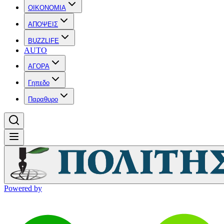
OIKONOMIA
ΑΠΟΨΕΙΣ
BUZZLIFE
AUTO
ΑΓΟΡΑ
Γηπεδο
Παραθυρο
Powered by