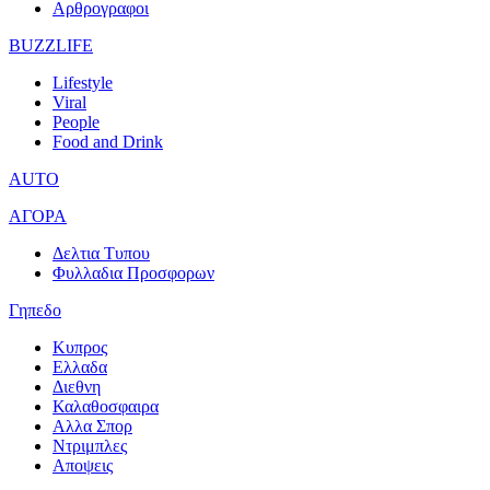
Αρθρογραφοι
BUZZLIFE
Lifestyle
Viral
People
Food and Drink
AUTO
ΑΓΟΡΑ
Δελτια Τυπου
Φυλλαδια Προσφορων
Γηπεδο
Κυπρος
Ελλαδα
Διεθνη
Καλαθοσφαιρα
Αλλα Σπορ
Ντριμπλες
Αποψεις