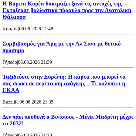
Η Βόρεια Κορέα δοκιμάζει ξανά τις αντοχές της –
Εκτόξευσε βαλλιστικό πύραυλο προς την Ανατολική
Θάλασσα
Κόσμος
|
06.08.2026 21:48
Συμβιβασμός για Άρη με την Αλ Σαντ με θετικό
πρόσημο
Γήπεδο
|
06.08.2026 21:39
Ταξιδεύετε στην Ευρώπη; Η κάρτα που μπορεί να
σας σώσει σε περίπτωση ανάγκης – Τι καλύπτει η
ΕΚΑΑ
Buzzlife
|
06.08.2026 21:35
Δεν πάει πουθενά ο Βινίσιους - Μένει Μαδρίτη μέχρι
το 2032!
Γήπεδο
|
06.08.2026 21:28