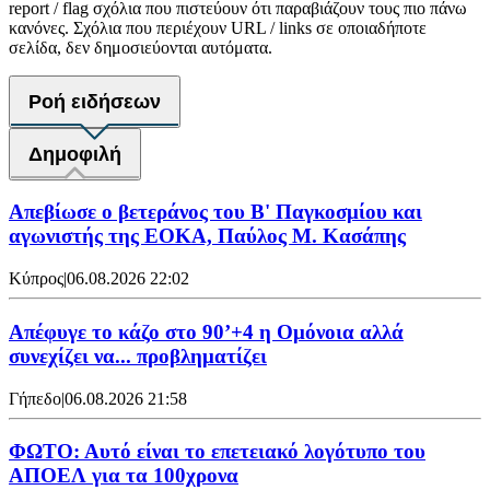
report / flag σχόλια που πιστεύουν ότι παραβιάζουν τους πιο πάνω
κανόνες. Σχόλια που περιέχουν URL / links σε οποιαδήποτε
σελίδα, δεν δημοσιεύονται αυτόματα.
Ροή ειδήσεων
Δημοφιλή
Απεβίωσε ο βετεράνος του Β' Παγκοσμίου και
αγωνιστής της ΕΟΚΑ, Παύλος Μ. Κασάπης
Κύπρος
|
06.08.2026 22:02
Απέφυγε το κάζο στο 90’+4 η Ομόνοια αλλά
συνεχίζει να... προβληματίζει
Γήπεδο
|
06.08.2026 21:58
ΦΩΤΟ: Αυτό είναι το επετειακό λογότυπο του
ΑΠΟΕΛ για τα 100χρονα