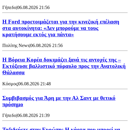
Γήπεδο
|
06.08.2026 21:56
Η Ford προετοιμάζεται για την κινεζική επέλαση
στα αυτοκίνητα: «Δεν μπορούμε να τους
κρατήσουμε εκτός για πάντα»
Πολίτης News
|
06.08.2026 21:56
Η Βόρεια Κορέα δοκιμάζει ξανά τις αντοχές της –
Εκτόξευσε βαλλιστικό πύραυλο προς την Ανατολική
Θάλασσα
Κόσμος
|
06.08.2026 21:48
Συμβιβασμός για Άρη με την Αλ Σαντ με θετικό
πρόσημο
Γήπεδο
|
06.08.2026 21:39
Ταξιδεύετε στην Ευρώπη; Η κάρτα που μπορεί να