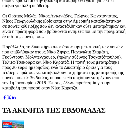
οποίος βρίσκεται στην φυλακή και παραμένει γιατί ήδη εκτίει
ισόβια για άλλη υπόθεση.
Οι Οράτιος Μελάς, Νίκος Αντωνιάδης, Γιώργος Κωνσταντάτος,
Νίκος Γεωργουλάκης (βρίσκεται στην Αμερική) καταδικάστηκαν
σε ποινές κάθειρξης που δεν αναστάλθηκαν ούτε μετατράπηκαν και
είναι η πρώτη φορά που βρίσκονται αντιμέτωποι με την πραγματική
έκτιση της ποινής τους.
Παράλληλα, το δικαστήριο αποφάσισε την μετατροπή των ποινών
που επιβλήθηκαν στους Νίκο Ζηγρα, Παναγιώτη Σταμάτη,
Γκούντρουν Μολντενχαουερ, (πρώην σύζυγος Τσοχατζόπουλου),
Ταλιτα-Τσεκούρα και Νίκο Καρατζά. Η ποινή τους μετατράπηκε
προς 20 ευρώ ημερησίως, ενώ το Δικαστήριο όρισε για τους
τέσσερις πρώτους να καταβάλλουν τα χρήματα της μετατροπής της
ποινής τους σε 36 δόσεις, οι οποίες θα αρχίσουν να τρέχουν από
την 1η Ιανουαρίου 2018. Επίσης, έδωσε προθεσμία για την
καταβολή του ποσού στον Νίκο Καρατζα.
ΤΑ ΑΚΙΝΗΤΑ ΤΗΣ ΕΒΔΟΜΑΔΑΣ