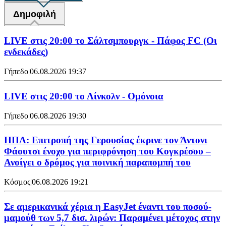
Δημοφιλή
LIVE στις 20:00 το Σάλτσμπουργκ - Πάφος FC (Οι
ενδεκάδες)
Γήπεδο
|
06.08.2026 19:37
LIVE στις 20:00 το Λίνκολν - Ομόνοια
Γήπεδο
|
06.08.2026 19:30
ΗΠΑ: Επιτροπή της Γερουσίας έκρινε τον Άντονι
Φάουτσι ένοχο για περιφρόνηση του Κογκρέσου –
Ανοίγει ο δρόμος για ποινική παραπομπή του
Κόσμος
|
06.08.2026 19:21
Σε αμερικανικά χέρια η EasyJet έναντι του ποσού-
μαμούθ των 5,7 δισ. λιρών: Παραμένει μέτοχος στην