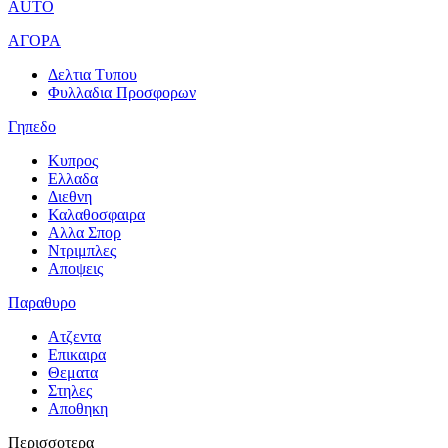
AUTO
ΑΓΟΡΑ
Δελτια Τυπου
Φυλλαδια Προσφορων
Γηπεδο
Κυπρος
Ελλαδα
Διεθνη
Καλαθοσφαιρα
Αλλα Σπορ
Ντριμπλες
Αποψεις
Παραθυρο
Ατζεντα
Επικαιρα
Θεματα
Στηλες
Αποθηκη
Περισσοτερα