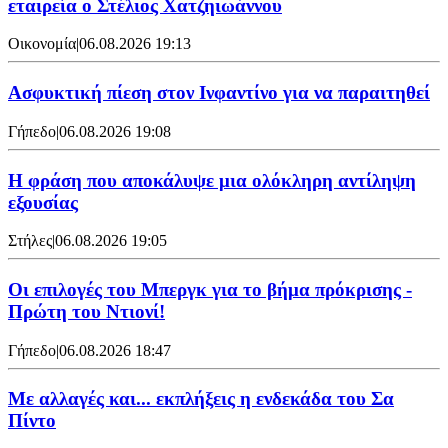
εταιρεία ο Στέλιος Χατζηιωάννου
Οικονομία
|
06.08.2026 19:13
Ασφυκτική πίεση στον Ινφαντίνο για να παραιτηθεί
Γήπεδο
|
06.08.2026 19:08
Η φράση που αποκάλυψε μια ολόκληρη αντίληψη
εξουσίας
Στήλες
|
06.08.2026 19:05
Οι επιλογές του Μπεργκ για το βήμα πρόκρισης -
Πρώτη του Ντιονί!
Γήπεδο
|
06.08.2026 18:47
Με αλλαγές και... εκπλήξεις η ενδεκάδα του Σα
Πίντο