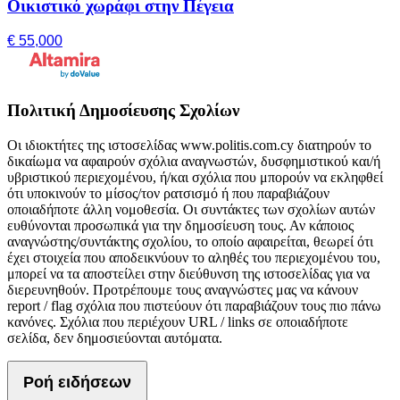
Οικιστικό χωράφι στην Πέγεια
€ 55,000
Πολιτική Δημοσίευσης Σχολίων
Οι ιδιοκτήτες της ιστοσελίδας www.politis.com.cy διατηρούν το
δικαίωμα να αφαιρούν σχόλια αναγνωστών, δυσφημιστικού και/ή
υβριστικού περιεχομένου, ή/και σχόλια που μπορούν να εκληφθεί
ότι υποκινούν το μίσος/τον ρατσισμό ή που παραβιάζουν
οποιαδήποτε άλλη νομοθεσία. Οι συντάκτες των σχολίων αυτών
ευθύνονται προσωπικά για την δημοσίευση τους. Αν κάποιος
αναγνώστης/συντάκτης σχολίου, το οποίο αφαιρείται, θεωρεί ότι
έχει στοιχεία που αποδεικνύουν το αληθές του περιεχομένου του,
μπορεί να τα αποστείλει στην διεύθυνση της ιστοσελίδας για να
διερευνηθούν. Προτρέπουμε τους αναγνώστες μας να κάνουν
report / flag σχόλια που πιστεύουν ότι παραβιάζουν τους πιο πάνω
κανόνες. Σχόλια που περιέχουν URL / links σε οποιαδήποτε
σελίδα, δεν δημοσιεύονται αυτόματα.
Ροή ειδήσεων