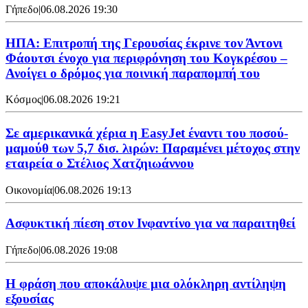
Γήπεδο
|
06.08.2026 19:30
ΗΠΑ: Επιτροπή της Γερουσίας έκρινε τον Άντονι
Φάουτσι ένοχο για περιφρόνηση του Κογκρέσου –
Ανοίγει ο δρόμος για ποινική παραπομπή του
Κόσμος
|
06.08.2026 19:21
Σε αμερικανικά χέρια η EasyJet έναντι του ποσού-
μαμούθ των 5,7 δισ. λιρών: Παραμένει μέτοχος στην
εταιρεία ο Στέλιος Χατζηιωάννου
Οικονομία
|
06.08.2026 19:13
Ασφυκτική πίεση στον Ινφαντίνο για να παραιτηθεί
Γήπεδο
|
06.08.2026 19:08
Η φράση που αποκάλυψε μια ολόκληρη αντίληψη
εξουσίας