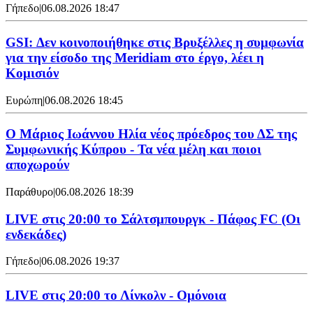
Γήπεδο
|
06.08.2026 18:47
GSI: Δεν κοινοποιήθηκε στις Βρυξέλλες η συμφωνία
για την είσοδο της Meridiam στο έργο, λέει η
Κομισιόν
Ευρώπη
|
06.08.2026 18:45
Ο Μάριος Ιωάννου Ηλία νέος πρόεδρος του ΔΣ της
Συμφωνικής Κύπρου - Τα νέα μέλη και ποιοι
αποχωρούν
Παράθυρο
|
06.08.2026 18:39
LIVE στις 20:00 το Σάλτσμπουργκ - Πάφος FC (Οι
ενδεκάδες)
Γήπεδο
|
06.08.2026 19:37
LIVE στις 20:00 το Λίνκολν - Ομόνοια