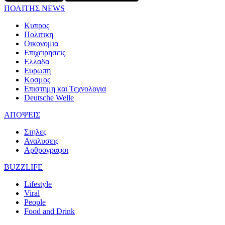
ΠΟΛΙΤΗΣ NEWS
Κυπρος
Πολιτικη
Οικονομια
Επιχειρησεις
Ελλαδα
Ευρωπη
Κοσμος
Επιστημη και Τεχνολογια
Deutsche Welle
ΑΠΟΨΕΙΣ
Στηλες
Αναλυσεις
Αρθρογραφοι
BUZZLIFE
Lifestyle
Viral
People
Food and Drink