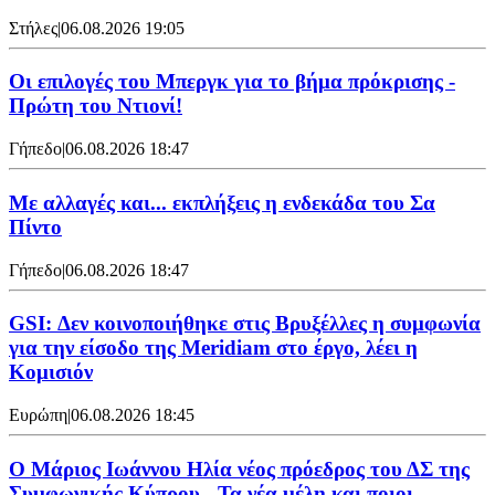
Στήλες
|
06.08.2026 19:05
Οι επιλογές του Μπεργκ για το βήμα πρόκρισης -
Πρώτη του Ντιονί!
Γήπεδο
|
06.08.2026 18:47
Με αλλαγές και... εκπλήξεις η ενδεκάδα του Σα
Πίντο
Γήπεδο
|
06.08.2026 18:47
GSI: Δεν κοινοποιήθηκε στις Βρυξέλλες η συμφωνία
για την είσοδο της Meridiam στο έργο, λέει η
Κομισιόν
Ευρώπη
|
06.08.2026 18:45
Ο Μάριος Ιωάννου Ηλία νέος πρόεδρος του ΔΣ της
Συμφωνικής Κύπρου - Τα νέα μέλη και ποιοι