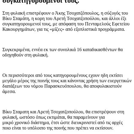
συγκατηγορουμενοί τους.
Στη φυλακή επιστρέφουν ο Άκης Τσοχατζόπουλος, η σύζυγός του
Βίκυ Σταμάτη, η κορη του Αρετή Τσοχατζοπούλου, και άλλοι έξι
συγκατηγορουμενοί τους, με απόφαση του Πενταμελούς Εφετείου
Κακουργημάτων, για τις «μίζες» από εξοπλιστικά προγράμματα.
Συγκεκριμένα, εννέα εκ των συνολικά 16 καταδικασθέντων θα
οδηγηθούν στη φυλακή.
Οι περισσότεροι από τους κατηγορουμένους εχουν ηδη εκτίσει
μεγάλο μέρος της ποινής τους και κάνοντας χρήση των ευεργετικών
διατάξεων του νόμου Παρασκευόπουλου, θα αποφυλακιστούν
άμεσα.
Βίκυ Σταματη και Αρετή Τσοχατζοπούλου, θα επιστρέψουν στη
φυλακή, ωστόσο όπως εκτιμάται, θα παραμείνουν για
μικρό χρονικό διάστημα, έτσι ώστε διευκρινιστεί από τις αρχές
ποιο είναι το υπόλοιπο της ποινής που πρέπει να εκτίσουν.