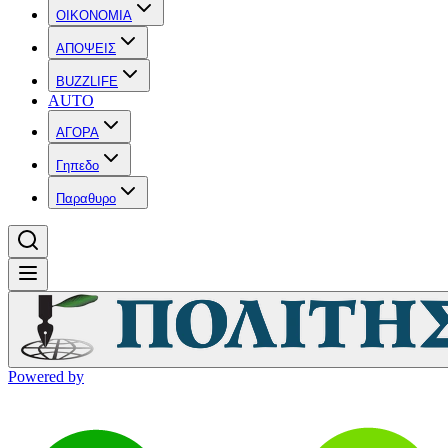
OIKONOMIA
ΑΠΟΨΕΙΣ
BUZZLIFE
AUTO
ΑΓΟΡΑ
Γηπεδο
Παραθυρο
Powered by