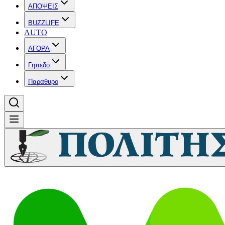
ΑΠΟΨΕΙΣ
BUZZLIFE
AUTO
ΑΓΟΡΑ
Γηπεδο
Παραθυρο