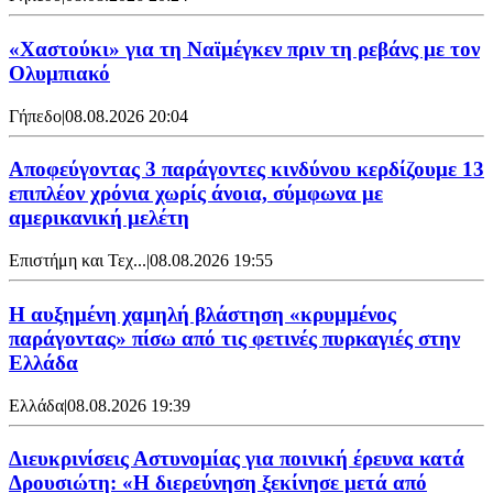
«Χαστούκι» για τη Ναϊμέγκεν πριν τη ρεβάνς με τον
Ολυμπιακό
Γήπεδο
|
08.08.2026 20:04
Αποφεύγοντας 3 παράγοντες κινδύνου κερδίζουμε 13
επιπλέον χρόνια χωρίς άνοια, σύμφωνα με
αμερικανική μελέτη
Επιστήμη και Τεχ...
|
08.08.2026 19:55
Η αυξημένη χαμηλή βλάστηση «κρυμμένος
παράγοντας» πίσω από τις φετινές πυρκαγιές στην
Ελλάδα
Ελλάδα
|
08.08.2026 19:39
Διευκρινίσεις Αστυνομίας για ποινική έρευνα κατά
Δρουσιώτη: «Η διερεύνηση ξεκίνησε μετά από