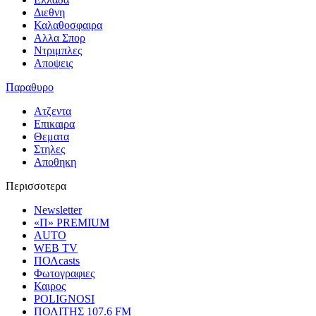
Διεθνη
Καλαθοσφαιρα
Αλλα Σπορ
Ντριμπλες
Αποψεις
Παραθυρο
Ατζεντα
Επικαιρα
Θεματα
Στηλες
Αποθηκη
Περισσοτερα
Newsletter
«Π» PREMIUM
AUTO
WEB TV
ΠΟΛcasts
Φωτογραφιες
Καιρος
POLIGNOSI
ΠΟΛΙΤΗΣ 107.6 FM