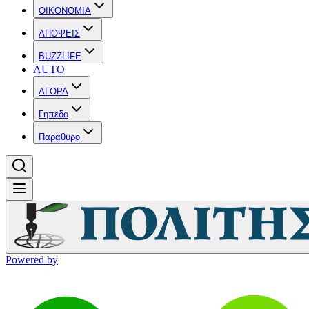
OIKONOMIA
ΑΠΟΨΕΙΣ
BUZZLIFE
AUTO
ΑΓΟΡΑ
Γηπεδο
Παραθυρο
Powered by