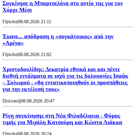
Συγκίνησε η Μπαρτσελόνα στο αντίο της για τον
Χόρχε Μέσι
Γήπεδο
|
08.08.2026 21:11
Έκανε... απόδραση η «συγκάτοικος» από την
«Αρένα»
Γήπεδο
|
08.08.2026 21:02
Χριστοδουλίδης: Δεκατρία εθνικά και και πέντε
διεθνή εντάλματα σε ισχύ για τις δολοφονίες Ισαάκ
– Σολωμού , «θα εντατικοποιηθούν οι προσπάθειες
για την εκτέλεσή τους»
Πολιτική
|
08.08.2026 20:47
Ρίγη συγκίνησης στη Νέα Φιλαδέλφεια - Φόρος
τιμής για Μιχάλη Κατσούρη και Κώστα Λιάκκα
Γήπεδο
|
08.08.2026 20:24