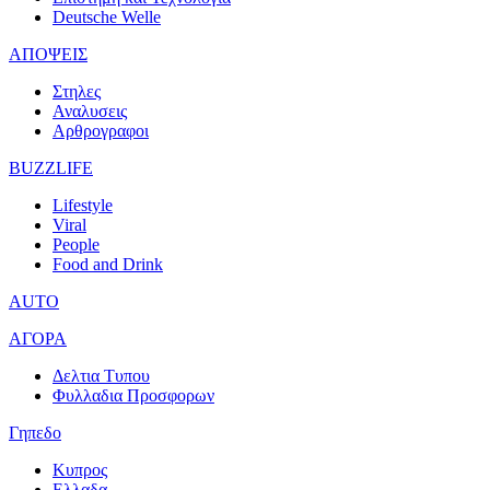
Deutsche Welle
ΑΠΟΨΕΙΣ
Στηλες
Αναλυσεις
Αρθρογραφοι
BUZZLIFE
Lifestyle
Viral
People
Food and Drink
AUTO
ΑΓΟΡΑ
Δελτια Τυπου
Φυλλαδια Προσφορων
Γηπεδο
Κυπρος
Ελλαδα