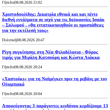
Γήπεδο
|
08.08.2026 21:02
Χριστοδουλίδης: Δεκατρία εθνικά και και πέντε
διεθνή εντάλματα σε ισχύ για τις δολοφονίες Ισαάκ
– Σολωμού , «θα εντατικοποιηθούν οι προσπάθειες
για την εκτέλεσή τους»
Πολιτική
|
08.08.2026 20:47
Ρίγη συγκίνησης στη Νέα Φιλαδέλφεια - Φόρος
τιμής για Μιχάλη Κατσούρη και Κώστα Λιάκκα
Γήπεδο
|
08.08.2026 20:24
«Χαστούκι» για τη Ναϊμέγκεν πριν τη ρεβάνς με τον
Ολυμπιακό
Γήπεδο
|
08.08.2026 20:04
Αποφεύγοντας 3 παράγοντες κινδύνου κερδίζουμε 13