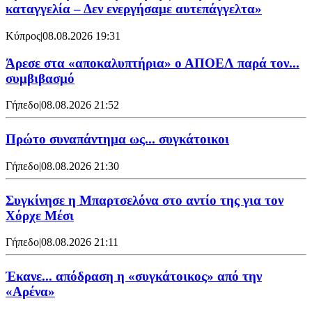
καταγγελία – Δεν ενεργήσαμε αυτεπάγγελτα»
Κύπρος
|
08.08.2026 19:31
Άρεσε στα «αποκαλυπτήρια» ο ΑΠΟΕΛ παρά τον...
συμβιβασμό
Γήπεδο
|
08.08.2026 21:52
Πρώτο συναπάντημα ως... συγκάτοικοι
Γήπεδο
|
08.08.2026 21:30
Συγκίνησε η Μπαρτσελόνα στο αντίο της για τον
Χόρχε Μέσι
Γήπεδο
|
08.08.2026 21:11
Έκανε... απόδραση η «συγκάτοικος» από την
«Αρένα»