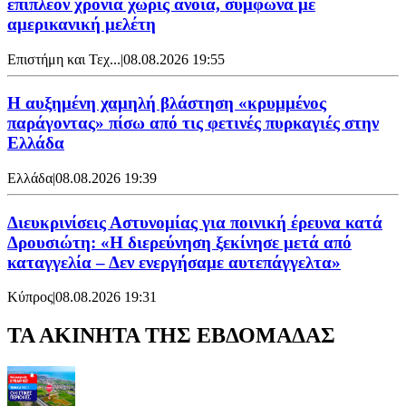
επιπλέον χρόνια χωρίς άνοια, σύμφωνα με
αμερικανική μελέτη
Επιστήμη και Τεχ...
|
08.08.2026 19:55
Η αυξημένη χαμηλή βλάστηση «κρυμμένος
παράγοντας» πίσω από τις φετινές πυρκαγιές στην
Ελλάδα
Ελλάδα
|
08.08.2026 19:39
Διευκρινίσεις Αστυνομίας για ποινική έρευνα κατά
Δρουσιώτη: «Η διερεύνηση ξεκίνησε μετά από
καταγγελία – Δεν ενεργήσαμε αυτεπάγγελτα»
Κύπρος
|
08.08.2026 19:31
ΤΑ ΑΚΙΝΗΤΑ ΤΗΣ ΕΒΔΟΜΑΔΑΣ